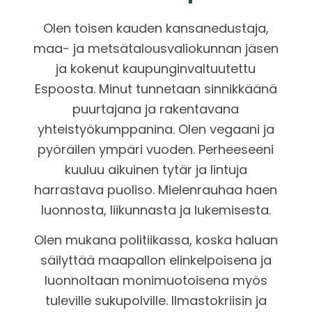
Olen
toisen kauden
kansanedustaja,
maa- ja metsätalousvaliokunnan jäsen
ja kokenut kaupunginvaltuutettu
Espoosta. Minut tunnetaan sinnikkäänä
puurtajana ja rakentavana
yhteistyökumppanina. Olen vegaani ja
pyöräilen ympäri vuoden. Perheeseeni
kuuluu aikuinen tytär ja lintuja
harrastava puoliso. Mielenrauhaa haen
luonnosta, liikunnasta ja lukemisesta.
Olen mukana politiikassa, koska haluan
säilyttää maapallon elinkelpoisena ja
luonnoltaan monimuotoisena myös
tuleville sukupolville.
Ilmastokriisin ja