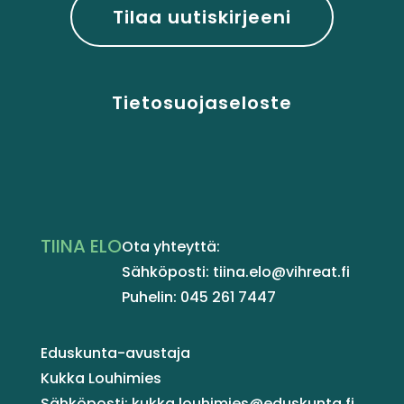
Tilaa uutiskirjeeni
Tietosuojaseloste
TIINA ELO
Ota yhteyttä:
Sähköposti: tiina.elo@vihreat.fi
Puhelin: 045 261 7447
Eduskunta-avustaja
Kukka Louhimies
Sähköposti: kukka.louhimies@eduskunta.fi