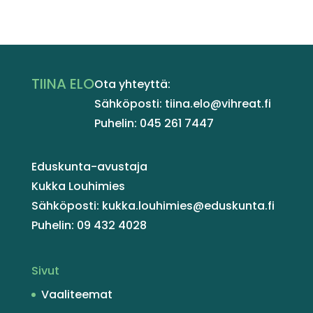
TIINA ELO
Ota yhteyttä:
Sähköposti: tiina.elo@vihreat.fi
Puhelin: 045 261 7447
Eduskunta-avustaja
Kukka Louhimies
Sähköposti: kukka.louhimies@eduskunta.fi
Puhelin: 09 432 4028
Sivut
Vaaliteemat