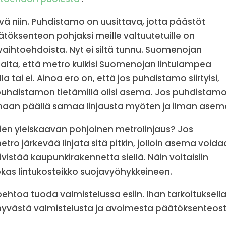
vä niin. Puhdistamo on uusittava, jotta päästöt
öksenteon pohjaksi meille valtuutetuille on
vaihtoehdoista. Nyt ei siltä tunnu. Suomenojan
alta, että metro kulkisi Suomenojan lintulampea
 tai ei. Ainoa ero on, että jos puhdistamo siirtyisi,
 puhdistamon tietämillä olisi asema. Jos puhdistam
o maan päällä samaa linjausta myöten ja ilman asem
en yleiskaavan pohjoinen metrolinjaus? Jos
ro järkevää linjata sitä pitkin, jolloin asema void
vistää kaupunkirakennetta siellä. Näin voitaisiin
okas lintukosteikko suojavyöhykkeineen.
ehtoa tuoda valmistelussa esiin. Ihan tarkoituksell
 hyvästä valmistelusta ja avoimesta päätöksenteost