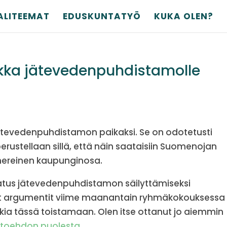
ALITEEMAT
EDUSKUNTATYÖ
KUKA OLEN?
kka jätevedenpuhdistamolle
jätevedenpuhdistamon paikaksi. Se on odotetusti
rustellaan sillä, että näin saataisiin Suomenojan
mereinen kaupunginosa.
tus jätevedenpuhdistamon säilyttämiseksi
t argumentit viime maanantain ryhmäkokouksessa
aikkia tässä toistamaan. Olen itse ottanut jo aiemmin
toehdon puolesta
.