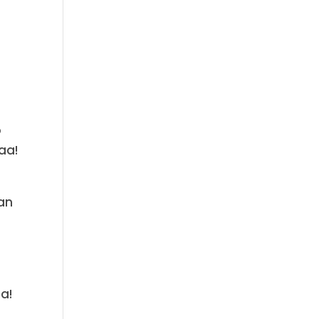
o
aa!
aan
a
a!