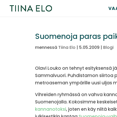
VA
Suomenoja paras pai
mennessä
Tiina Elo
|
5.05.2009
|
Blogi
Olavi Louko on tehnyt esityksensä 
Sammalvuori. Puhdistamon siirtoa pe
metroaseman ympärille uusi uljas 
Vihreiden ryhmässä on vahva kanna
Suomenojalla. Kokosimme keskeise
kannanotoksi
, joten en käy niitä k
julkisestikin kantaa
Suomenoja-vaih