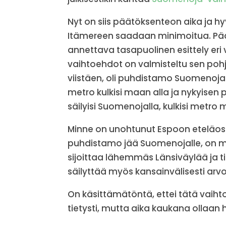
Nyt on siis päätöksenteon aika ja hy
Itämereen saadaan minimoitua. Päät
annettava tasapuolinen esittely eri 
vaihtoehdot on valmisteltu sen pohj
viistäen, oli puhdistamo Suomenojalla
metro kulkisi maan alla ja nykyisen
säilyisi Suomenojalla, kulkisi metr
Minne on unohtunut Espoon eteläosi
puhdistamo jää Suomenojalle, on met
sijoittaa lähemmäs Länsiväylää ja tii
säilyttää myös kansainvälisesti arv
On käsittämätöntä, ettei tätä vaihto
tietysti, mutta aika kaukana ollaan