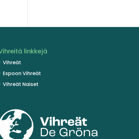
Vihreitä linkkejä
Vihreät
Espoon Vihreät
Vihreät Naiset