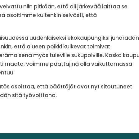
ivattu niin pitkään, että oli järkevää laittaa se
 osoitimme kuitenkin selvästi, että
vaisuudessa uudenlaiseksi ekokaupungiksi junarada
kin, että alueen poikki kulkevat toimivat
 erämaisena myös tuleville sukupolville. Koska kaup
sti maata, voimme päättäjinä olla vaikuttamassa
entuu.
ös osoittaa, että päättäjät ovat nyt sitoutuneet
idän sitä työvoittona.