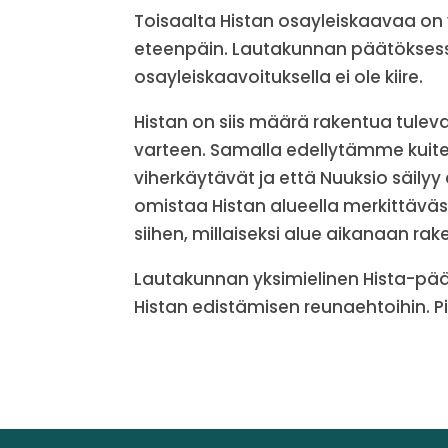
Toisaalta Histan osayleiskaavaa on ve
eteenpäin. Lautakunnan päätöksessä
osayleiskaavoituksella ei ole kiire.
Histan on siis määrä rakentua tule
varteen. Samalla edellytämme kuiten
viherkäytävät ja että Nuuksio säilyy
omistaa Histan alueella merkittävä
siihen, millaiseksi alue aikanaan rak
Lautakunnan yksimielinen Hista-päät
Histan edistämisen reunaehtoihin. P