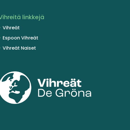
Vihreitä linkkejä
Vihreät
Espoon Vihreät
Vihreät Naiset