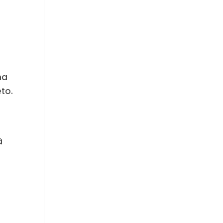
ma
to.
ä