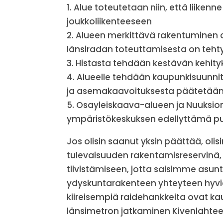
1. Alue toteutetaan niin, että liike
joukkoliikenteeseen
2. Alueen merkittävä rakentuminen al
länsiradan toteuttamisesta on teht
3. Histasta tehdään kestävän kehity
4. Alueelle tehdään kaupunkisuunn
ja asemakaavoituksesta päätetään v
5. Osayleiskaava-alueen ja Nuuksio
ympäristökeskuksen edellyttämä p
Jos olisin saanut yksin päättää, olis
tulevaisuuden rakentamisreservinä, 
tiivistämiseen, jotta saisimme asun
ydyskuntarakenteen yhteyteen hyvien
kiireisempiä raidehankkeita ovat k
länsimetron jatkaminen Kivenlahtee