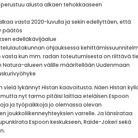
nne perustuu alusta alkaen tehokkaaseen
kaa vasta 2020-luvulla ja sekin edellyttäen, että
y päätös
ksen edelläkävijäalue
ittelulautakunnan ohjauksessa kehittämissuunnitel
asta kun mm. radan toteutumisesta on riittävä tie
n Natura-alueen välille määritellään Uudenmaan
uskurivyöhyke
in vielä lykännyt Histan kaavoitusta. Näen Histan kyll
mutta nyt tarmo pitäisi laittaa eteläisen Espoon
toja ja työpaikkoja jo olemassa olevan
 joukkoliikenneyhteyksien varrelle. Ja länsirataa
aupunkirata Espoon keskukseen, Raide-Jokeri sekä
n.