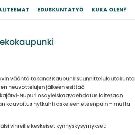
ALITEEMAT
EDUSKUNTATYÖ
KUKA OLEN?
n ekokaupunki
i kovin vääntö takana! Kaupunkisuunnittelulautakunta
sten neuvottelujen jälkeen esittää
iikajärvi-Nupuri osayleiskaavaehdotus laitetaan
istan kaavoitus nytkähti askeleen eteenpäin – mutta
lsi vihreille keskeiset kynnyskysymykset: