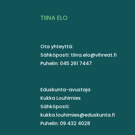
TIINA ELO
Ota yhteyttä:
Sähköposti: tiina.elo@vihreat.fi
Puhelin: 045 261 7447
Eduskunta-avustaja
Kukka Louhimies
Sähköposti:
kukka.louhimies@eduskunta.fi
Puhelin: 09 432 4028