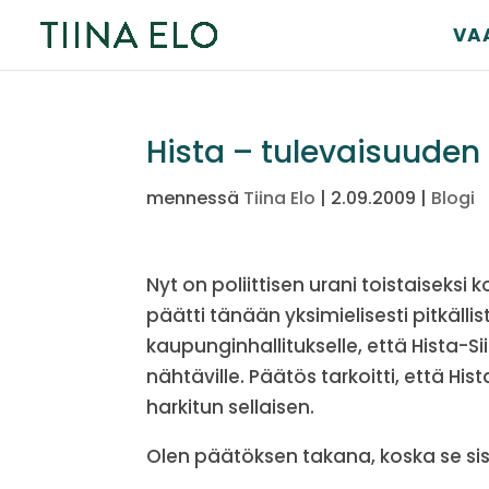
VA
Hista – tulevaisuude
mennessä
Tiina Elo
|
2.09.2009
|
Blogi
Nyt on poliittisen urani toistaiseks
päätti tänään yksimielisesti pitkälli
kaupunginhallitukselle, että Hista-S
nähtäville. Päätös tarkoitti, että H
harkitun sellaisen.
Olen päätöksen takana, koska se sisä