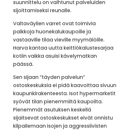
suunnittelu on vaihtunut palveluiden
sijoittamiseksi reunalle.
Valtaväylien varret ovat toimivia
paikkoja huonekalukaupoille ja
vastaaville tilaa vieville myymälöille.
Harva kantaa uutta keittiökalustesarjaa
kotiin vaikka asuisi kävelymatkan
päässä.
Sen sijaan ”täyden palvelun”
ostoskeskuksia ei pidä kaavoittaa sivuun
kaupunkirakenteesta. Isot hypermarketit
syövät tilan pienemmiltä kaupoilta.
Pienemmät asutuksen keskellä
sijaitsevat ostoskeskukset eivät onnistu
kilpailemaan isojen ja aggressiivisten