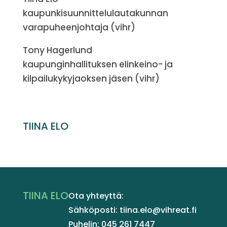
kaupunkisuunnittelulautakunnan
varapuheenjohtaja (vihr)
Tony Hagerlund
kaupunginhallituksen elinkeino- ja
kilpailukykyjaoksen jäsen (vihr)
TIINA ELO
TIINA ELO
Ota yhteyttä:
Sähköposti: tiina.elo@vihreat.fi
Puhelin: 045 261 7447