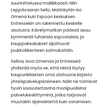
suunnittelussa mallikkaasti. Niin
Leppävaaran Sello, Matinkylän Iso
Omena kuin Espoon keskuksen
Entressekin on rakennettu keskelle
asutusta. Kävelymatkan päässä asuu
kymmeniä tuhansia espoolaisia, ja
kauppakeskukset sijoittuvat
joukkoliikenteen solmukohtiin.
Selloa, Isoa Omenaa ja Entresseä
yhdistää myös se, että niistä löytyy
kaupunkilaisten oma olohuone kirjasto
yhteispalvelupisteineen. Näin ne toimivat
hyvin saavutettavina monipuolisina
palvelukeskittyminä, jotka tarjoavat
muutakin ajanvietettä kuin ostamisen.