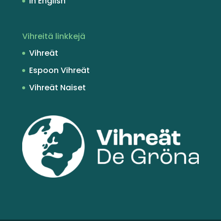
In English
Vihreitä linkkejä
Vihreät
Espoon Vihreät
Vihreät Naiset