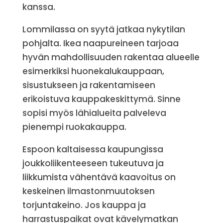
kanssa.
Lommilassa on syytä jatkaa nykytilan
pohjalta. Ikea naapureineen tarjoaa
hyvän mahdollisuuden rakentaa alueelle
esimerkiksi huonekalukauppaan,
sisustukseen ja rakentamiseen
erikoistuva kauppakeskittymä. Sinne
sopisi myös lähialueita palveleva
pienempi ruokakauppa.
Espoon kaltaisessa kaupungissa
joukkoliikenteeseen tukeutuva ja
liikkumista vähentävä kaavoitus on
keskeinen ilmastonmuutoksen
torjuntakeino. Jos kauppa ja
harrastuspaikat ovat kävelymatkan