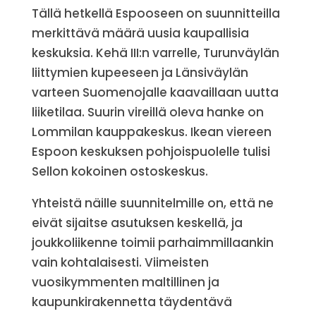
Tällä hetkellä Espooseen on suunnitteilla
merkittävä määrä uusia kaupallisia
keskuksia. Kehä III:n varrelle, Turunväylän
liittymien kupeeseen ja Länsiväylän
varteen Suomenojalle kaavaillaan uutta
liiketilaa. Suurin vireillä oleva hanke on
Lommilan kauppakeskus. Ikean viereen
Espoon keskuksen pohjoispuolelle tulisi
Sellon kokoinen ostoskeskus.
Yhteistä näille suunnitelmille on, että ne
eivät sijaitse asutuksen keskellä, ja
joukkoliikenne toimii parhaimmillaankin
vain kohtalaisesti. Viimeisten
vuosikymmenten maltillinen ja
kaupunkirakennetta täydentävä