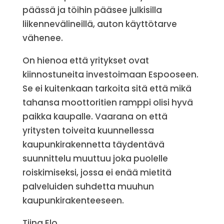
päässä ja töihin pääsee julkisilla
liikennevälineillä, auton käyttötarve
vähenee.
On hienoa että yritykset ovat
kiinnostuneita investoimaan Espooseen.
Se ei kuitenkaan tarkoita sitä että mikä
tahansa moottoritien ramppi olisi hyvä
paikka kaupalle. Vaarana on että
yritysten toiveita kuunnellessa
kaupunkirakennetta täydentävä
suunnittelu muuttuu joka puolelle
roiskimiseksi, jossa ei enää mietitä
palveluiden suhdetta muuhun
kaupunkirakenteeseen.
Tiina Elo