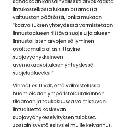
sanaakaan kansainvälisesti arvokkaasta
lintukosteikosta lukuun ottamatta
valtuuston päätöstä, jonka mukaan
”kaavoituksen yhteydessä varmistetaan
linnustoalueen riittävä suojelu ja alueen
linnustollisten arvojen säilyminen
osoittamalla allas riittävine
suojavyöhykkeineen
asemakaavoituksen yhteydessä
suojelualueeksi.”
Vihreät esittivät, että valmistelussa
huomioidaan ympäristölautakunnan
tilaaman ja toukokuussa valmistuvan
lintualuetta koskevan
suojavyöhykeselvityksen tulokset.
Jostain syystä esitys ei muille kelvannut,