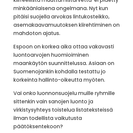
kiirreellistä muuttamistarvetta ei pidetty
minkäänlaisena ongelmana. Nyt kun
pitäisi suojella arvokas lintukosteikko,
asemakaavamuutoksen kiirehtiminen on
mahdoton ajatus.
Espoon on korkea aika ottaa vakavasti
luontoarvojen huomioiminen
maankäytön suunnittelussa. Asiaan on
Suomenojankin kohdalla testattu jo
korkeinta hallinto-oikeutta myöten.
Vai onko luonnonsuojelu muille ryhmille
sittenkin vain sanojen luonto ja
virkistysyhteys toistelua listateksteissä
ilman todellista vaikutusta
päätöksentekoon?