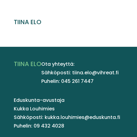
TIINA ELO
TIINA ELO
Ota yhteyttä:
Sähköposti: tiina.elo@vihreat.fi
Puhelin: 045 261 7447
Eduskunta-avustaja
Kukka Louhimies
Sähköposti: kukka.louhimies@eduskunta.fi
Puhelin: 09 432 4028