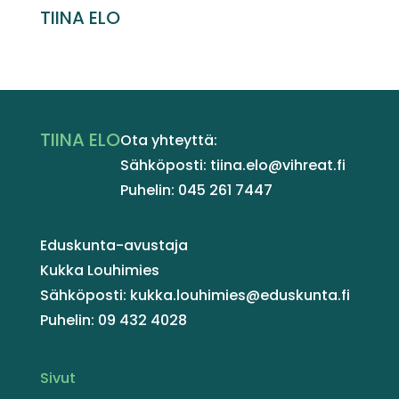
TIINA ELO
TIINA ELO
Ota yhteyttä:
Sähköposti: tiina.elo@vihreat.fi
Puhelin: 045 261 7447
Eduskunta-avustaja
Kukka Louhimies
Sähköposti: kukka.louhimies@eduskunta.fi
Puhelin: 09 432 4028
Sivut