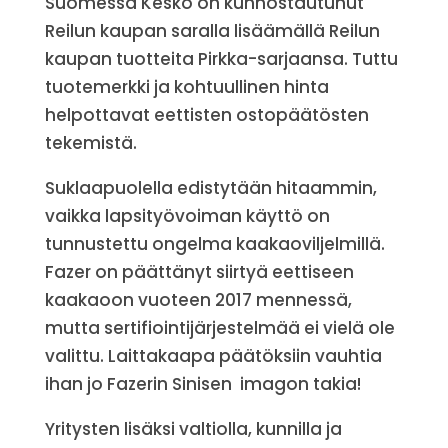
Suomessa Kesko on kunnostautunut
Reilun kaupan saralla lisäämällä Reilun
kaupan tuotteita Pirkka-sarjaansa. Tuttu
tuotemerkki ja kohtuullinen hinta
helpottavat eettisten ostopäätösten
tekemistä.
Suklaapuolella edistytään hitaammin,
vaikka lapsityövoiman käyttö on
tunnustettu ongelma kaakaoviljelmillä.
Fazer on päättänyt siirtyä eettiseen
kaakaoon vuoteen 2017 mennessä,
mutta sertifiointijärjestelmää ei vielä ole
valittu. Laittakaapa päätöksiin vauhtia
ihan jo Fazerin Sinisen imagon takia!
Yritysten lisäksi valtiolla, kunnilla ja