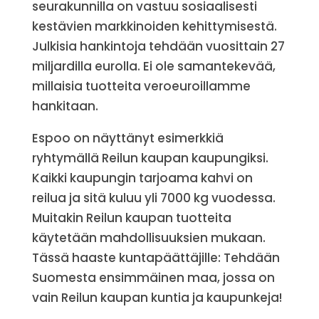
seurakunnilla on vastuu sosiaalisesti
kestävien markkinoiden kehittymisestä.
Julkisia hankintoja tehdään vuosittain 27
miljardilla eurolla. Ei ole samantekevää,
millaisia tuotteita veroeuroillamme
hankitaan.
Espoo on näyttänyt esimerkkiä
ryhtymällä Reilun kaupan kaupungiksi.
Kaikki kaupungin tarjoama kahvi on
reilua ja sitä kuluu yli 7000 kg vuodessa.
Muitakin Reilun kaupan tuotteita
käytetään mahdollisuuksien mukaan.
Tässä haaste kuntapäättäjille: Tehdään
Suomesta ensimmäinen maa, jossa on
vain Reilun kaupan kuntia ja kaupunkeja!