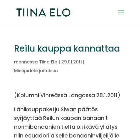
Reilu kauppa kannattaa
mennessä
Tiina Elo
|
29.01.2011
|
Mielipidekirjoituksia
(Kolumni Vihreässä Langassa 28.1.2011)
Lähikauppaketju Siwan päätös
syrjäyttää Reilun kaupan banaanit
normibanaanien tieltä oli ikävä yllätys
niin ecuadorilaiselle banaaninviljelijälle