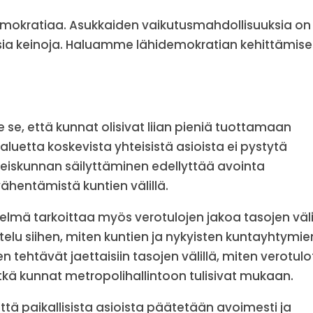
emokratiaa. Asukkaiden vaikutusmahdollisuuksia on
usia keinoja. Haluamme lähidemokratian kehittämis
se, että kunnat olisivat liian pieniä tuottamaan
aluetta koskevista yhteisistä asioista ei pystytä
eiskunnan säilyttäminen edellyttää avointa
vähentämistä kuntien välillä.
lmä tarkoittaa myös verotulojen jakoa tasojen välil
telu siihen, miten kuntien ja nykyisten kuntayhtymie
 tehtävät jaettaisiin tasojen välillä, miten verotulo
itkä kunnat metropolihallintoon tulisivat mukaan.
että paikallisista asioista päätetään avoimesti ja