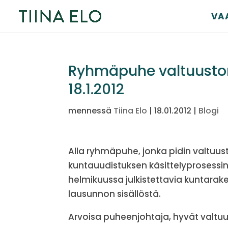
VA
Ryhmäpuhe valtuusto
18.1.2012
mennessä
Tiina Elo
|
18.01.2012
|
Blogi
Alla ryhmäpuhe, jonka pidin valtuu
kuntauudistuksen käsittelyprosessi
helmikuussa julkistettavia kuntar
lausunnon sisällöstä.
Arvoisa puheenjohtaja, hyvät valtuu