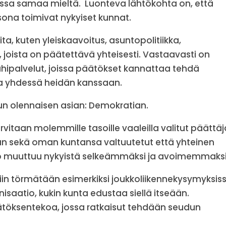
ssa samaa mieltä. Luonteva lähtökohta on, että
na toimivat nykyiset kunnat.
ta, kuten yleiskaavoitus, asuntopolitiikka,
o, joista on päätettävä yhteisesti. Vastaavasti on
ähipalvelut, joissa päätökset kannattaa tehdä
ja yhdessä heidän kanssaan.
un olennaisen asian: Demokratian.
itaan molemmille tasoille vaaleilla valitut päättäj
an sekä oman kuntansa valtuutetut että yhteinen
o muuttuu nykyistä selkeämmäksi ja avoimemmaksi
n törmätään esimerkiksi joukkoliikennekysymyksiss
isaatio, kukin kunta edustaa siellä itseään.
ätöksentekoa, jossa ratkaisut tehdään seudun