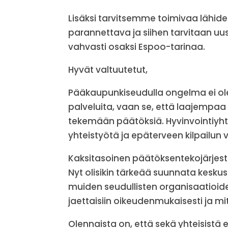
Lisäksi tarvitsemme toimivaa lähid
parannettava ja siihen tarvitaan u
vahvasti osaksi Espoo-tarinaa.
Hyvät valtuutetut,
Pääkaupunkiseudulla ongelma ei ole 
palveluita, vaan se, että laajempaa 
tekemään päätöksiä. Hyvinvointiyht
yhteistyötä ja epäterveen kilpailun 
Kaksitasoinen päätöksentekojärjeste
Nyt olisikin tärkeää suunnata keskus
muiden seudullisten organisaatioiden
jaettaisiin oikeudenmukaisesti ja m
Olennaista on, että sekä yhteisistä 