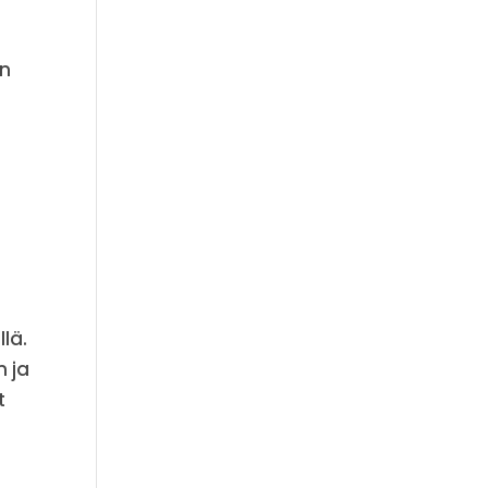
en
lä.
n ja
t