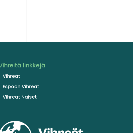
Vihreitä linkkejä
Vihreät
Espoon Vihreät
Vihreät Naiset