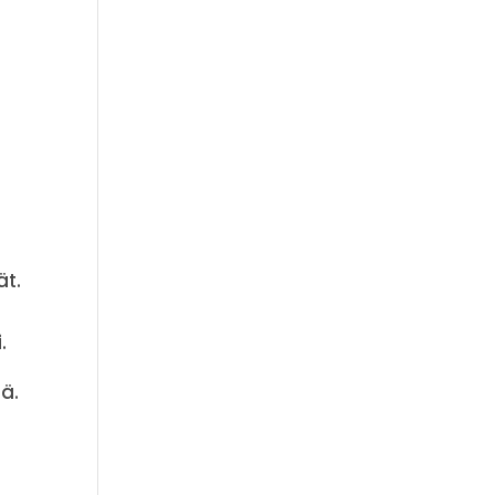
ät.
.
ä.