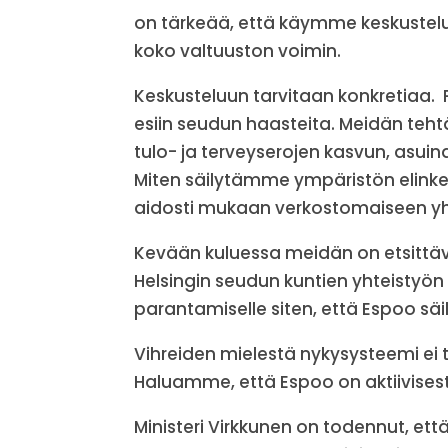
on tärkeää, että käymme keskustel
koko valtuuston voimin.
Keskusteluun tarvitaan konkretiaa. 
esiin seudun haasteita. Meidän teh
tulo- ja terveyserojen kasvun, asui
Miten säilytämme ympäristön elink
aidosti mukaan verkostomaiseen yh
Kevään kuluessa meidän on etsittäv
Helsingin seudun kuntien yhteistyön
parantamiselle siten, että Espoo säil
Vihreiden mielestä nykysysteemi ei t
Haluamme, että Espoo on aktiivises
Ministeri Virkkunen on todennut, et