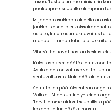
tasoa. Tästä olemme ministerin kan
pääkaupunkiseudulla alempana taso
Miljoonan asukkaan alueella on asioi
joukkoliikenne ja erikoissairaanhoit
asioita, kuten asemakaavoitus tai l
mahdollisimman lähellä asukkaita 
Vihreät haluavat nostaa keskustelu
Kaksitasoiseen päätöksentekoon tarv
Asukkaiden on voitava valita suora
seutuvaltuusto. Näin päätöksentek
Seututason päätöksenteon ongelmii
Vaikka HSL on kuntien yhteinen organ
Tarvitsemme aidosti seudullista pä
kokonaisedun näkökulmasta.