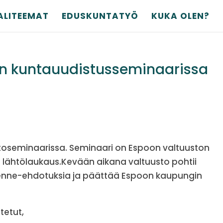
ALITEEMAT
EDUSKUNTATYÖ
KUKA OLEN?
n kuntauudistusseminaarissa
stoseminaarissa. Seminaari on Espoon valtuuston
n lähtölaukaus.Kevään aikana valtuusto pohtii
akenne-ehdotuksia ja päättää Espoon kaupungin
tetut,