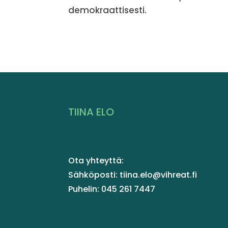
demokraattisesti.
TIINA ELO
Ota yhteyttä:
Sähköposti: tiina.elo@vihreat.fi
Puhelin: 045 261 7447