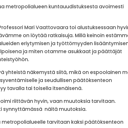
ua metropolialueen kuntauudistuksesta avoimesti
Professori Mari Vaattovaara toi alustuksessaan hyvi
tävämme on löytää ratkaisuja. Millä keinoin estämm
nalueiden eriytymisen ja työttömyyden lisääntymisen
elpoisena ja miten otamme asukkaat ja päättäjät
teistyöhön.
ä yhteistä näkemystä siitä, mikä on espoolainen ma
 syventämiselle ja seudullisen päätöksenteon
yy tavalla tai toisella itsenäisenä.
oimi riittävän hyvin, vaan muutoksia tarvitaan.
ti synnyttämässä näitä muutoksia.
tä metropolialueelle tarvitaan kaksi päätöksenteon