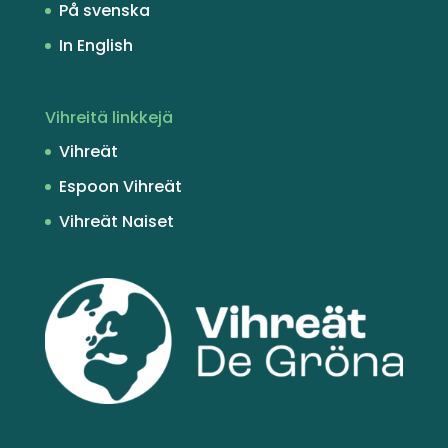
På svenska
In English
Vihreitä linkkejä
Vihreät
Espoon Vihreät
Vihreät Naiset