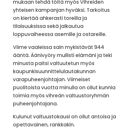
mukaan tehdä töitä myös Vihreiden
yhteisen kampanjan hyväksi. Tarkoitus
on kiertää ahkerasti toreilla ja
tilaisuuksissa sekä jalkautua
loppuvaiheessa asemille ja ostareille.
Viime vaaleissa sain mykistävät 944
ääntä. Äänivyöry mullisti elämäni ja teki
minusta paitsi valtuutetun myös
kaupunkisuunnittelulautakunnan
varapuheenjohtajan. Viimeiset
puolitoista vuotta minulla on ollut kunnia
toimia myös vihreän valtuustoryhmän
puheenjohtajana.
Kulunut valtuustokausi on ollut antoisa ja
opettavainen, rankkakin.