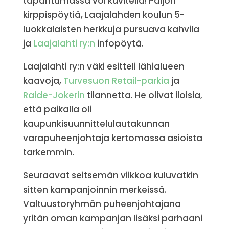
tapahtumassa voi kuvitella! Paljon
kirppispöytiä, Laajalahden koulun 5-
luokkalaisten herkkuja pursuava kahvila
ja
Laajalahti ry:n
infopöytä.
Laajalahti ry:n väki esitteli lähialueen
kaavoja,
Turvesuon Retail-parkia
ja
Raide-Jokerin
tilannetta. He olivat iloisia,
että paikalla oli
kaupunkisuunnittelulautakunnan
varapuheenjohtaja kertomassa asioista
tarkemmin.
Seuraavat seitsemän viikkoa kuluvatkin
sitten kampanjoinnin merkeissä.
Valtuustoryhmän puheenjohtajana
yritän oman kampanjan lisäksi parhaani