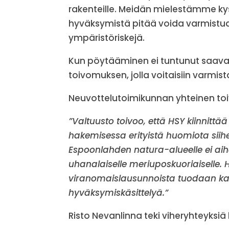
rakenteille. Meidän mielestämme k
hyväksymistä pitää voida varmistua
ympäristöriskejä.
Kun pöytääminen ei tuntunut saav
toivomuksen, jolla voitaisiin varmis
Neuvottelutoimikunnan yhteinen toi
”Valtuusto toivoo, että HSY kiinnit
hakemisessa erityistä huomiota siih
Espoonlahden natura-alueelle ei aih
uhanalaiselle meriuposkuoriaiselle. H
viranomaislausunnoista tuodaan ka
hyväksymiskäsittelyä.”
Risto Nevanlinna teki viheryhteyksi