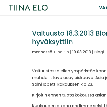
VA
Valtuusto 18.3.2013 B
hyväksyttiin
mennessä
Tiina Elo
|
19.03.2013
|
Blogi
Valtuustossa eilen ympäristön kann
mahdollistava osayleiskaava. Asia j
Soini lopetti kokouksen klo 23.
Kirjoitin ennen tuota kokousta asia
Kuukauden aikana ehdimme selvittä