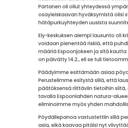
Partanen oli ollut yhteydessä ympäri
osayleiskaavan hyväksymistä olisi 
hätäpurkuyhteyden uusista suunnite
Ely-keskuksen aiempi lausunto oli kri
voidaan pienentää riskiä, että puhd
määriä Espoonjokeen ja sitä kautta
on päivätty 14.2., eli se tuli tietoo
Päädyimme esittämään asiaa pöydä
Perustelimme esitystä sillä, että l
päätöksensä riittäviin tietoihin siit
tavalla Espoonlahden natura-alueen
eliminoimme myös yhden mahdollise
Pöydällepanoa vastustettiin sillä p
asia, eikä kaavaa pitäisi nyt viiv