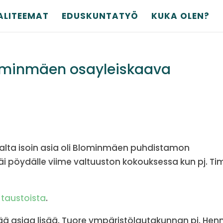
ALITEEMAT
EDUSKUNTATYÖ
KUKA OLEN?
lominmäen osayleiskaava
alta isoin asia oli Blominmäen puhdistamon
äi pöydälle viime valtuuston kokouksessa kun pj. Ti
n
taustoista
.
ä asiaa lisää. Tuore ympäristölautakunnan pj. Hen