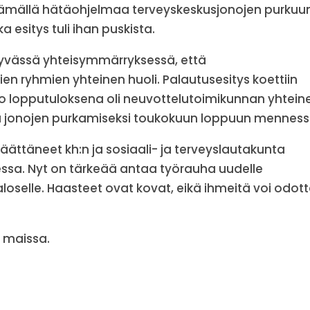
ittämällä hätäohjelmaa terveyskeskusjonojen purkuu
esitys tuli ihan puskista.
 hyvässä yhteisymmärryksessä, että
en ryhmien yhteinen huoli. Palautusesitys koettiin
No lopputuloksena oli neuvottelutoimikunnan yhtein
a jonojen purkamiseksi toukokuun loppuun menness
ättäneet kh:n ja sosiaali- ja terveyslautakunta
essa. Nyt on tärkeää antaa työrauha uudelle
aloselle. Haasteet ovat kovat, eikä ihmeitä voi odot
n maissa.