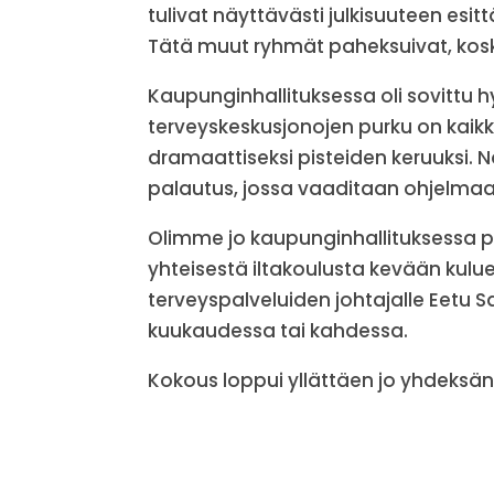
tulivat näyttävästi julkisuuteen es
Tätä muut ryhmät paheksuivat, koska 
Kaupunginhallituksessa oli sovittu
terveyskeskusjonojen purku on kaikki
dramaattiseksi pisteiden keruuksi. 
palautus, jossa vaaditaan ohjelma
Olimme jo kaupunginhallituksessa pä
yhteisestä iltakoulusta kevään kulu
terveyspalveluiden johtajalle Eetu S
kuukaudessa tai kahdessa.
Kokous loppui yllättäen jo yhdeksä