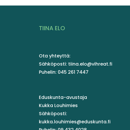
TIINA ELO
Ota yhteyttä:
Sähköposti: tiina.elo@vihreat.fi
Puhelin: 045 261 7447
Eduskunta-avustaja
Kukka Louhimies
Sähköposti:
kukka.louhimies@eduskunta.fi
Puhelin: 09 432 4028