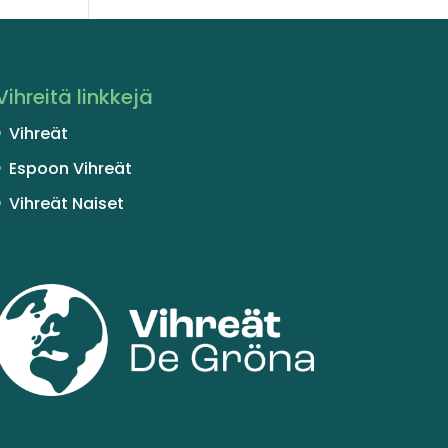
Vihreitä linkkejä
Vihreät
Espoon Vihreät
Vihreät Naiset