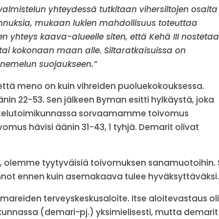
almistelun yhteydessä tutkitaan vihersiltojen osalta
tannuksia, mukaan lukien mahdollisuus toteuttaa
 yhteys kaava-alueelle siten, että Kehä III nosteta
in tai kokonaan maan alle. Siltaratkaisuissa on
kennemelun suojaukseen.”
että meno on kuin vihreiden puoluekokouksessa.
n 22-53. Sen jälkeen Byman esitti hylkäystä, joka
vottelutoimikunnassa sorvaamamme toivomus
ivomus hävisi äänin 31-43, 1 tyhjä. Demarit olivat
, olemme tyytyväisiä toivomuksen sanamuotoihin. 
nnot ennen kuin asemakaava tulee hyväksyttäväksi
mareiden terveyskeskusaloite. Itse aloitevastaus ol
akunnassa (demari-pj.) yksimielisesti, mutta demarit