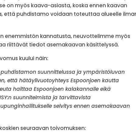
yse on myös kaava-asiasta, koska ennen kaavan
, että puhdistamo voidaan toteuttaa alueelle ilma
an enemmistön kannatusta, neuvottelimme myös
taa riittävät tiedot asemakaavan käsittelyssä.
vomus kuului näin:
tää puhdistamon suunnittelussa ja ympäristöluvan
en, että hätäylivuotoyhteys Espoonjoen kautta
euta haittaa Espoonjoen kalakannalle eikä
SY:n suunnitelmista ja tarvittavista
upunginhallitukselle selvitys ennen asemakaavan
ä koskien seuraavan toivomuksen: