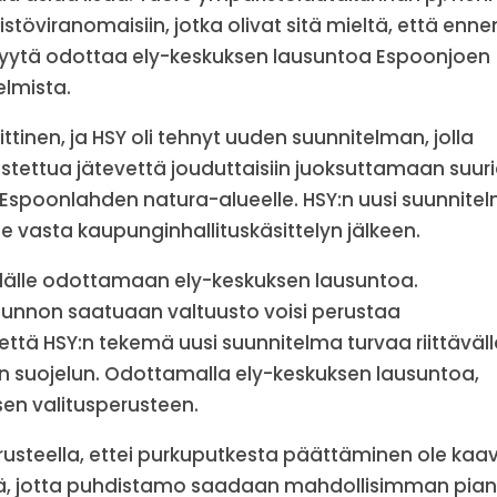
stöviranomaisiin, jotka olivat sitä mieltä, että enne
syytä odottaa ely-keskuksen lausuntoa Espoonjoen
lmista.
ittinen, ja HSY oli tehnyt uuden suunnitelman, jolla
istettua jätevettä jouduttaisiin juoksuttamaan suur
 Espoonlahden natura-alueelle. HSY:n uusi suunnite
mme vasta kaupunginhallituskäsittelyn jälkeen.
lle odottamaan ely-keskuksen lausuntoa.
ausunnon saatuaan valtuusto voisi perustaa
ä, että HSY:n tekemä uusi suunnitelma turvaa riittäväl
 suojelun. Odottamalla ely-keskuksen lausuntoa,
n valitusperusteen.
erusteella, ettei purkuputkesta päättäminen ole kaa
yttää, jotta puhdistamo saadaan mahdollisimman pia