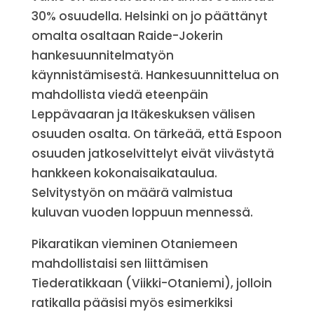
30% osuudella. Helsinki on jo päättänyt
omalta osaltaan Raide-Jokerin
hankesuunnitelmatyön
käynnistämisestä. Hankesuunnittelua on
mahdollista viedä eteenpäin
Leppävaaran ja Itäkeskuksen välisen
osuuden osalta. On tärkeää, että Espoon
osuuden jatkoselvittelyt eivät viivästytä
hankkeen kokonaisaikataulua.
Selvitystyön on määrä valmistua
kuluvan vuoden loppuun mennessä.
Pikaratikan vieminen Otaniemeen
mahdollistaisi sen liittämisen
Tiederatikkaan (Viikki-Otaniemi), jolloin
ratikalla pääsisi myös esimerkiksi