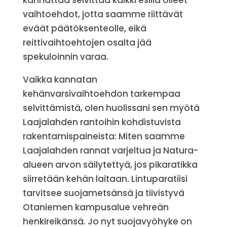
kannattaa selvittää kaikki esillä olleet
vaihtoehdot, jotta saamme riittävät
eväät päätöksenteolle, eikä
reittivaihtoehtojen osalta jää
spekuloinnin varaa.
Vaikka kannatan
kehänvarsivaihtoehdon tarkempaa
selvittämistä, olen huolissani sen myötä
Laajalahden rantoihin kohdistuvista
rakentamispaineista: Miten saamme
Laajalahden rannat varjeltua ja Natura-
alueen arvon säilytettyä, jos pikaratikka
siirretään kehän laitaan. Lintuparatiisi
tarvitsee suojametsänsä ja tiivistyvä
Otaniemen kampusalue vehreän
henkireikänsä. Jo nyt suojavyöhyke on