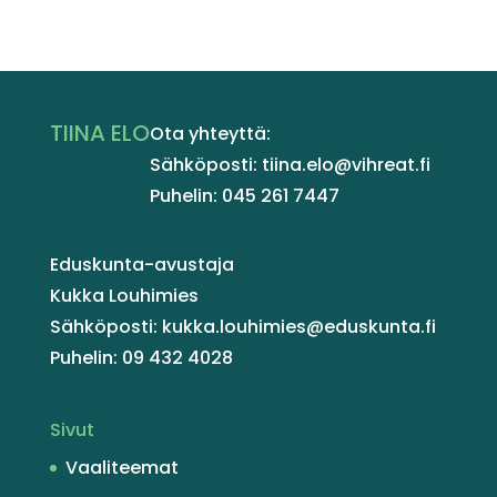
TIINA ELO
Ota yhteyttä:
Sähköposti: tiina.elo@vihreat.fi
Puhelin: 045 261 7447
Eduskunta-avustaja
Kukka Louhimies
Sähköposti: kukka.louhimies@eduskunta.fi
Puhelin: 09 432 4028
Sivut
Vaaliteemat