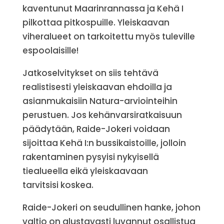
kaventunut Maarinrannassa ja Kehä I
pilkottaa pitkospuille. Yleiskaavan
viheralueet on tarkoitettu myös tuleville
espoolaisille!
Jatkoselvitykset on siis tehtävä
realistisesti yleiskaavan ehdoilla ja
asianmukaisiin Natura-arviointeihin
perustuen. Jos kehänvarsiratkaisuun
päädytään, Raide-Jokeri voidaan
sijoittaa Kehä I:n bussikaistoille, jolloin
rakentaminen pysyisi nykyisellä
tiealueella eikä yleiskaavaan
tarvitsisi koskea.
Raide-Jokeri on seudullinen hanke, johon
valtio on alustavasti luvannut osallistua