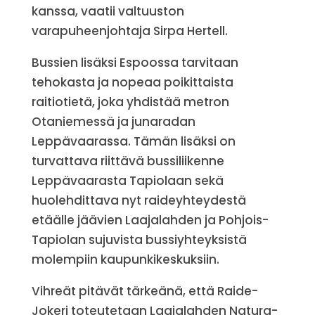
kanssa, vaatii valtuuston
varapuheenjohtaja Sirpa Hertell.
Bussien lisäksi Espoossa tarvitaan
tehokasta ja nopeaa poikittaista
raitiotietä, joka yhdistää metron
Otaniemessä ja junaradan
Leppävaarassa. Tämän lisäksi on
turvattava riittävä bussiliikenne
Leppävaarasta Tapiolaan sekä
huolehdittava nyt raideyhteydestä
etäälle jäävien Laajalahden ja Pohjois-
Tapiolan sujuvista bussiyhteyksistä
molempiin kaupunkikeskuksiin.
Vihreät pitävät tärkeänä, että Raide-
Jokeri toteutetaan Laajalahden Natura-