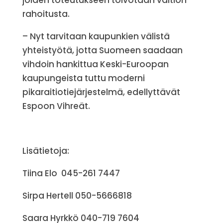
joiden toteutukseen toivotaan valtion
rahoitusta.
– Nyt tarvitaan kaupunkien välistä
yhteistyötä, jotta Suomeen saadaan
vihdoin hankittua Keski-Euroopan
kaupungeista tuttu moderni
pikaraitiotiejärjestelmä, edellyttävät
Espoon Vihreät.
Lisätietoja:
Tiina Elo 045-261 7447
Sirpa Hertell 050-5666818
Saara Hyrkkö 040-719 7604