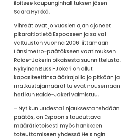
iloitsee kaupunginhallituksen jäsen
Saara Hyrkkö.
Vihreät ovat jo vuosien ajan ajaneet
pikaraitiotietä Espooseen ja saivat
valtuuston vuonna 2006 liittämään
Länsimetro-päätökseen vaatimuksen
Raide-Jokerin pikaisesta suunnittelusta.
Nykyinen Bussi-Jokeri on ollut
kapasiteettinsa äärirajoilla jo pitkään ja
matkustajamäärät tulevat nousemaan
heti kun Raide-Jokeri valmistuu.
– Nyt kun uudesta linjauksesta tehdään
päätös, on Espoon sitouduttava
määrätietoisesti myös hankkeen
toteuttamiseen yhdessä Helsingin