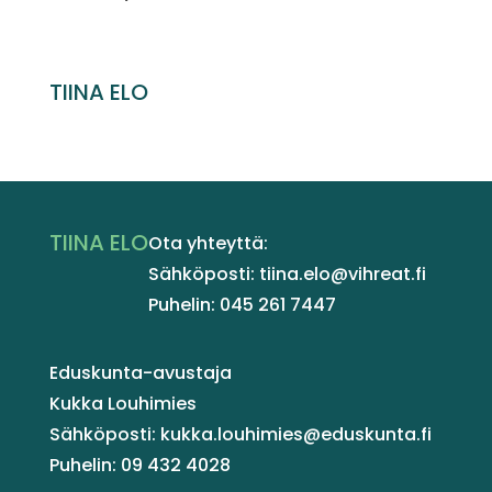
TIINA ELO
TIINA ELO
Ota yhteyttä:
Sähköposti: tiina.elo@vihreat.fi
Puhelin: 045 261 7447
Eduskunta-avustaja
Kukka Louhimies
Sähköposti: kukka.louhimies@eduskunta.fi
Puhelin: 09 432 4028