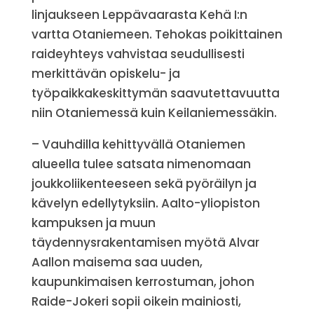
linjaukseen Leppävaarasta Kehä I:n
vartta Otaniemeen. Tehokas poikittainen
raideyhteys vahvistaa seudullisesti
merkittävän opiskelu- ja
työpaikkakeskittymän saavutettavuutta
niin Otaniemessä kuin Keilaniemessäkin.
– Vauhdilla kehittyvällä Otaniemen
alueella tulee satsata nimenomaan
joukkoliikenteeseen sekä pyöräilyn ja
kävelyn edellytyksiin. Aalto-yliopiston
kampuksen ja muun
täydennysrakentamisen myötä Alvar
Aallon maisema saa uuden,
kaupunkimaisen kerrostuman, johon
Raide-Jokeri sopii oikein mainiosti,