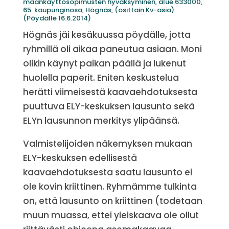
maankäyttösopimusten hyväksyminen, alue 633000,
65. kaupunginosa, Högnäs, (osittain Kv-asia)
(Pöydälle 16.6.2014)
Högnäs jäi kesäkuussa pöydälle, jotta
ryhmillä oli aikaa paneutua asiaan. Moni
olikin käynyt paikan päällä ja lukenut
huolella paperit. Eniten keskustelua
herätti viimeisestä kaavaehdotuksesta
puuttuva ELY-keskuksen lausunto sekä
ELYn lausunnon merkitys ylipäänsä.
Valmistelijoiden näkemyksen mukaan
ELY-keskuksen edellisestä
kaavaehdotuksesta saatu lausunto ei
ole kovin kriittinen. Ryhmämme tulkinta
on, että lausunto on kriittinen (todetaan
muun muassa, ettei yleiskaava ole ollut