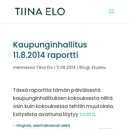
Kaupunginhallitus
11.8.2014 raportti
mennessä
Tiina Elo
|
11.08.2014
|
Blogi
,
Etusivu
Tässä raporttia tämän päiväisestä
kaupunginhallituksen kokouksesta niiltä
osin kuin kokouksessa tehtiin muutoksia.
Esityslista avattuna löytyy
täältä
.
– Högnäs, asemakaavan sekä