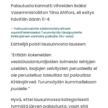
Palautusta kannatti Vihreiden lisäksi
Vasemmistoliiton Tiina Ahlfors, eli esitys
hävittiin äänin 11-4.
– Valtuustoaloite säännöstelyaltaan
suunnittelemiseksi Turunväylän länsipuolelle
Kirkkojärven vanhalle paikalle (Kv-asia)
Esittelijä poisti lausunnosta lauseen:
”Erittäin kokeneiden
vesistöasiantuntijoiden toimesta tehtyjen
useiden, laajojen selvitysten perusteella ei
ole perusteltua toteuttaa tai palauttaa
Kirkkojärveä Turunväylän kummallekaan
puolelle.”
Hyvä, ettei lausunnossa kategorisesti
tyrmätä järven palautusta, vaan sitä