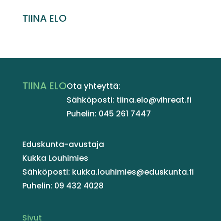
TIINA ELO
TIINA ELO
Ota yhteyttä:
Sähköposti: tiina.elo@vihreat.fi
Puhelin: 045 261 7447
Eduskunta-avustaja
Kukka Louhimies
Sähköposti: kukka.louhimies@eduskunta.fi
Puhelin: 09 432 4028
Sivut