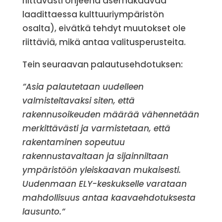
riittävästi ohjeena asemakaavaa
laadittaessa kulttuuriympäristön
osalta), eivätkä tehdyt muutokset ole
riittäviä, mikä antaa valitusperusteita.
Tein seuraavan palautusehdotuksen:
”Asia palautetaan uudelleen
valmisteltavaksi siten, että
rakennusoikeuden määrää vähennetään
merkittävästi ja varmistetaan, että
rakentaminen sopeutuu
rakennustavaltaan ja sijainniltaan
ympäristöön yleiskaavan mukaisesti.
Uudenmaan ELY-keskukselle varataan
mahdollisuus antaa kaavaehdotuksesta
lausunto.”