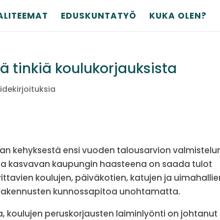
ALITEEMAT
EDUSKUNTATYÖ
KUKA OLEN?
ä tinkiä koulukorjauksista
idekirjoituksia
an kehyksestä ensi vuoden talousarvion valmistelu
ssa kasvavan kaupungin haasteena on saada tulot
ittavien koulujen, päiväkotien, katujen ja uimahallie
 rakennusten kunnossapitoa unohtamatta.
, koulujen peruskorjausten laiminlyönti on johtanut