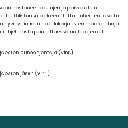
ssaan nostaneet koulujen ja päiväkotien
riteettilistansa kärkeen. Jotta puheiden tasolta
 hyvinvointia, on koulukorjausten määrärahoja
intiohjelmasta päätettäessä on tekojen aika.
ojaoston puheenjohtaja (vihr.)
jaoston jäsen (vihr.)