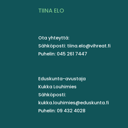
TIINA ELO
Ota yhteyttä:
Sähköposti: tiina.elo@vihreat.fi
Puhelin: 045 261 7447
Eduskunta-avustaja
Kukka Louhimies
Sähköposti:
kukka.louhimies@eduskunta.fi
Puhelin: 09 432 4028