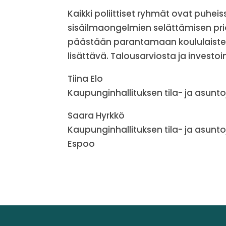
Kaikki poliittiset ryhmät ovat puhei
sisäilmaongelmien selättämisen prio
päästään parantamaan koululaisten
lisättävä. Talousarviosta ja investo
Tiina Elo
Kaupunginhallituksen tila- ja asunt
Saara Hyrkkö
Kaupunginhallituksen tila- ja asunto
Espoo