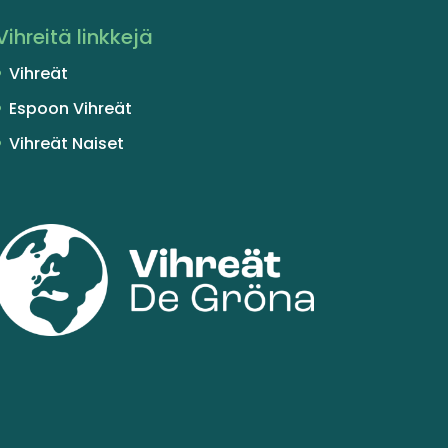
Vihreitä linkkejä
Vihreät
Espoon Vihreät
Vihreät Naiset