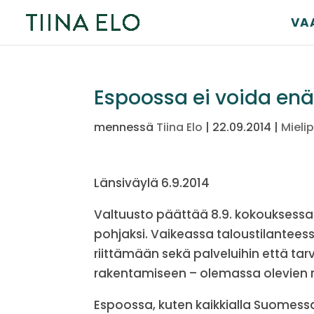
VA
Espoossa ei voida enä
mennessä
Tiina Elo
|
22.09.2014
|
Mielip
Länsiväylä 6.9.2014
Valtuusto päättää 8.9. kokouksessa
pohjaksi. Vaikeassa taloustilantee
riittämään sekä palveluihin että tarv
rakentamiseen – olemassa olevien
Espoossa, kuten kaikkialla Suomessa