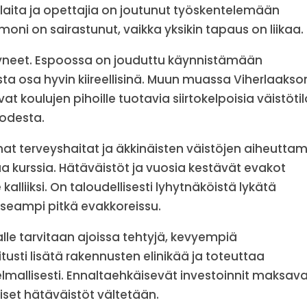
ilaita ja opettajia on joutunut työskentelemään
n moni on sairastunut, vaikka yksikin tapaus on liikaa.
yneet. Espoossa on jouduttu käynnistämään
ta osa hyvin kiireellisinä. Muun muassa Viherlaakso
at koulujen pihoille tuotavia siirtokelpoisia väistötil
odesta.
 terveyshaitat ja äkkinäisten väistöjen aiheutta
taa kurssia. Hätäväistöt ja vuosia kestävät evakot
alliiksi. On taloudellisesti lyhytnäköistä lykätä
 useampi pitkä evakkoreissu.
alle tarvitaan ajoissa tehtyjä, kevyempiä
itusti lisätä rakennusten elinikää ja toteuttaa
elmallisesti. Ennaltaehkäisevät investoinnit maksav
loiset hätäväistöt vältetään.