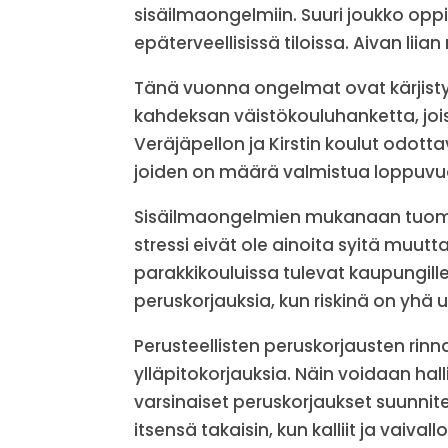
sisäilmaongelmiin. Suuri joukko opp
epäterveellisissä tiloissa. Aivan liia
Tänä vuonna ongelmat ovat kärjist
kahdeksan väistökouluhanketta, jois
Veräjäpellon ja Kirstin koulut odottav
joiden on määrä valmistua loppuvu
Sisäilmaongelmien mukanaan tuomat
stressi eivät ole ainoita syitä muut
parakkikouluissa tulevat kaupungille k
peruskorjauksia, kun riskinä on yhä
Perusteellisten peruskorjausten rinn
ylläpitokorjauksia. Näin voidaan hall
varsinaiset peruskorjaukset suunnit
itsensä takaisin, kun kalliit ja vaival