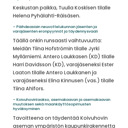
Keskustan paikka, Tuulia Koskisen tilalle
Helena Pyhälahti-Räisäsen.
– Päihdeasiain neuvottelukunnan jäsenten ja
varajäsenten eronpyynnöt ja täydennysvaali
Täällä onkin runsaasti vaihtuvuutta:
Meidän Tiina Hofströmin tilalle Jyrki
Myllärniemi. Antero Laukkasen (KD) tilalle
Harri Davidsson (KD), varajäseneksi Ester
Laaton tilalle Antero Laukkanen ja
varajäseneksi Elina Kinnusen (vas.) tilalle
Tiina Ahlfors.
– Koivuhovinlaakso, asemakaavan ja asemakaavan
muutoksen sekä maankäyttösopimusten
hyväksyminen
Tavoitteena on täydentää Koivuhovin
aseman ympäristön kaupunkirakennetta