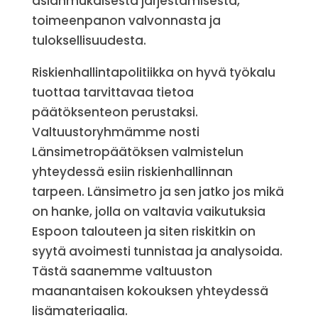
asianmukaisesta järjestämisestä,
toimeenpanon valvonnasta ja
tuloksellisuudesta.
Riskienhallintapolitiikka on hyvä työkalu
tuottaa tarvittavaa tietoa
päätöksenteon perustaksi.
Valtuustoryhmämme nosti
Länsimetropäätöksen valmistelun
yhteydessä esiin riskienhallinnan
tarpeen. Länsimetro ja sen jatko jos mikä
on hanke, jolla on valtavia vaikutuksia
Espoon talouteen ja siten riskitkin on
syytä avoimesti tunnistaa ja analysoida.
Tästä saanemme valtuuston
maanantaisen kokouksen yhteydessä
lisämateriaalia.