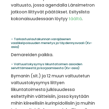
valtuusto, jossa agendalla Länsimetron
jatkoon liittyvät päätökset. Esityslista
kokonaisuudessaan löytyy
täältä
.
– Tarkastuslautakunnan varajäsenen
vaalikelpoisuuden menetys ja täydennysvaali (Kv-
asia)
Demareiden paikka.
– Valtuustokysymys liikuntatoimen asioiden
selvittämisestä ja korjaamisesta (Kv-asia)
Bymanin (sit.) ja 12 muun valtuutetun
valtuustokysymys liittyen
liikuntatoimesta julkisuudessa
esitettyihin väitteisiin, jossa kysytään
mihin kiireellisiin kurinpidollisiin ja muihin