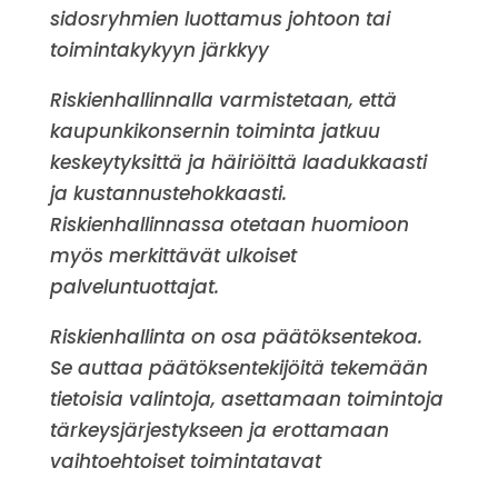
sidosryhmien luottamus johtoon tai
toimintakykyyn järkkyy
Riskienhallinnalla varmistetaan, että
kaupunkikonsernin toiminta jatkuu
keskeytyksittä ja häiriöittä laadukkaasti
ja kustannustehokkaasti.
Riskienhallinnassa otetaan huomioon
myös merkittävät ulkoiset
palveluntuottajat.
Riskienhallinta on osa päätöksentekoa.
Se auttaa päätöksentekijöitä tekemään
tietoisia valintoja, asettamaan toimintoja
tärkeysjärjestykseen ja erottamaan
vaihtoehtoiset toimintatavat