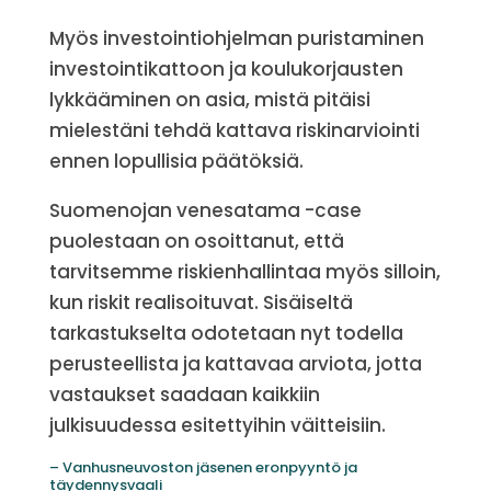
Myös investointiohjelman puristaminen
investointikattoon ja koulukorjausten
lykkääminen on asia, mistä pitäisi
mielestäni tehdä kattava riskinarviointi
ennen lopullisia päätöksiä.
Suomenojan venesatama -case
puolestaan on osoittanut, että
tarvitsemme riskienhallintaa myös silloin,
kun riskit realisoituvat. Sisäiseltä
tarkastukselta odotetaan nyt todella
perusteellista ja kattavaa arviota, jotta
vastaukset saadaan kaikkiin
julkisuudessa esitettyihin väitteisiin.
– Vanhusneuvoston jäsenen eronpyyntö ja
täydennysvaali