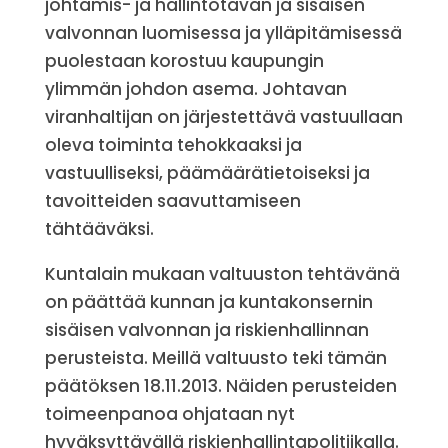
johtamis- ja hallintotavan ja sisäisen
valvonnan luomisessa ja ylläpitämisessä
puolestaan korostuu kaupungin
ylimmän johdon asema. Johtavan
viranhaltijan on järjestettävä vastuullaan
oleva toiminta tehokkaaksi ja
vastuulliseksi, päämäärätietoiseksi ja
tavoitteiden saavuttamiseen
tähtääväksi.
Kuntalain mukaan valtuuston tehtävänä
on päättää kunnan ja kuntakonsernin
sisäisen valvonnan ja riskienhallinnan
perusteista. Meillä valtuusto teki tämän
päätöksen 18.11.2013. Näiden perusteiden
toimeenpanoa ohjataan nyt
hyväksyttävällä riskienhallintapolitiikalla.