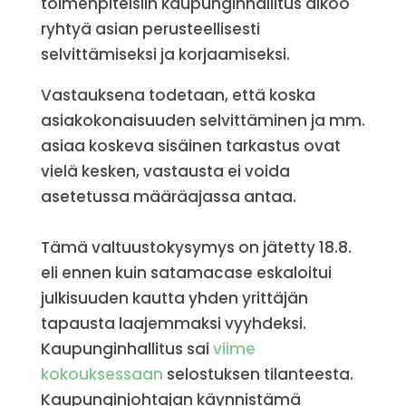
toimenpiteisiin kaupunginhallitus aikoo
ryhtyä asian perusteellisesti
selvittämiseksi ja korjaamiseksi.
Vastauksena todetaan, että koska
asiakokonaisuuden selvittäminen ja mm.
asiaa koskeva sisäinen tarkastus ovat
vielä kesken, vastausta ei voida
asetetussa määräajassa antaa.
Tämä valtuustokysymys on jätetty 18.8.
eli ennen kuin satamacase eskaloitui
julkisuuden kautta yhden yrittäjän
tapausta laajemmaksi vyyhdeksi.
Kaupunginhallitus sai
viime
kokouksessaan
selostuksen tilanteesta.
Kaupunginjohtajan käynnistämä