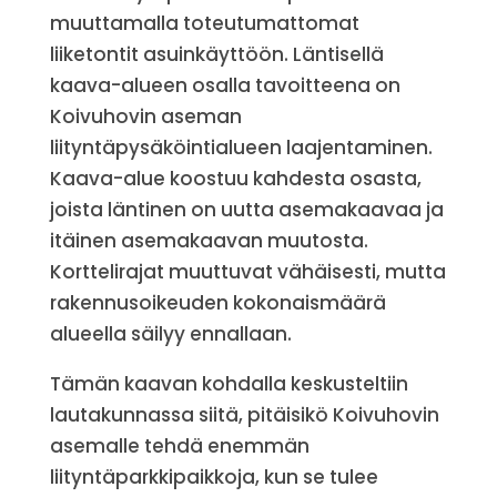
muuttamalla toteutumattomat
liiketontit asuinkäyttöön. Läntisellä
kaava-alueen osalla tavoitteena on
Koivuhovin aseman
liityntäpysäköintialueen laajentaminen.
Kaava-alue koostuu kahdesta osasta,
joista läntinen on uutta asemakaavaa ja
itäinen asemakaavan muutosta.
Korttelirajat muuttuvat vähäisesti, mutta
rakennusoikeuden kokonaismäärä
alueella säilyy ennallaan.
Tämän kaavan kohdalla keskusteltiin
lautakunnassa siitä, pitäisikö Koivuhovin
asemalle tehdä enemmän
liityntäparkkipaikkoja, kun se tulee