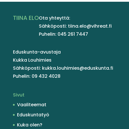
TIINA ELO
Ota yhteyttä:
Sähköposti: tiina.elo@vihreat.fi
Puhelin: 045 261 7447
Eduskunta-avustaja
Kukka Louhimies
Sähköposti: kukka.louhimies@eduskunta.fi
Puhelin: 09 432 4028
Sivut
Vaaliteemat
Eduskuntatyö
Kuka olen?