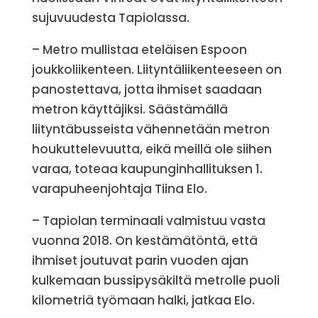
sujuvuudesta Tapiolassa.
– Metro mullistaa eteläisen Espoon
joukkoliikenteen. Liityntäliikenteeseen on
panostettava, jotta ihmiset saadaan
metron käyttäjiksi. Säästämällä
liityntäbusseista vähennetään metron
houkuttelevuutta, eikä meillä ole siihen
varaa, toteaa kaupunginhallituksen 1.
varapuheenjohtaja Tiina Elo.
– Tapiolan terminaali valmistuu vasta
vuonna 2018. On kestämätöntä, että
ihmiset joutuvat parin vuoden ajan
kulkemaan bussipysäkiltä metrolle puoli
kilometriä työmaan halki, jatkaa Elo.