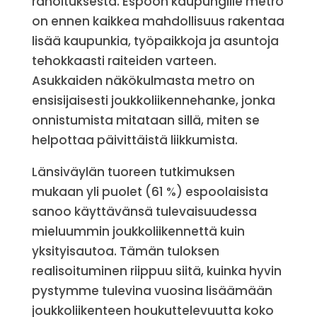
rahoituksesta. Espoon kaupungille metro
on ennen kaikkea mahdollisuus rakentaa
lisää kaupunkia, työpaikkoja ja asuntoja
tehokkaasti raiteiden varteen.
Asukkaiden näkökulmasta metro on
ensisijaisesti joukkoliikennehanke, jonka
onnistumista mitataan sillä, miten se
helpottaa päivittäistä liikkumista.
Länsiväylän tuoreen tutkimuksen
mukaan yli puolet (61 %) espoolaisista
sanoo käyttävänsä tulevaisuudessa
mieluummin joukkoliikennettä kuin
yksityisautoa. Tämän tuloksen
realisoituminen riippuu siitä, kuinka hyvin
pystymme tulevina vuosina lisäämään
joukkoliikenteen houkuttelevuutta koko