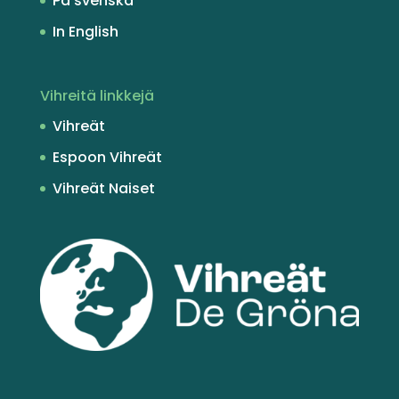
På svenska
In English
Vihreitä linkkejä
Vihreät
Espoon Vihreät
Vihreät Naiset