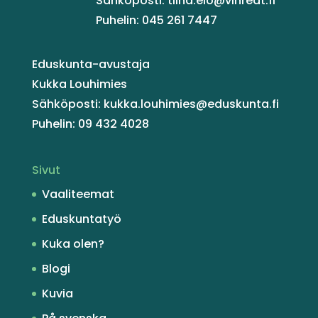
Sähköposti: tiina.elo@vihreat.fi
Puhelin: 045 261 7447
Eduskunta-avustaja
Kukka Louhimies
Sähköposti: kukka.louhimies@eduskunta.fi
Puhelin: 09 432 4028
Sivut
Vaaliteemat
Eduskuntatyö
Kuka olen?
Blogi
Kuvia