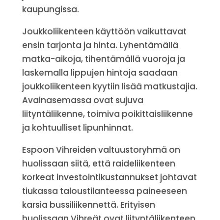
kaupungissa.
Joukkoliikenteen käyttöön vaikuttavat
ensin tarjonta ja hinta. Lyhentämällä
matka-aikoja, tihentämällä vuoroja ja
laskemalla lippujen hintoja saadaan
joukkoliikenteen kyytiin lisää matkustajia.
Avainasemassa ovat sujuva
liityntäliikenne, toimiva poikittaisliikenne
ja kohtuulliset lipunhinnat.
Espoon Vihreiden valtuustoryhmä on
huolissaan siitä, että raideliikenteen
korkeat investointikustannukset johtavat
tiukassa taloustilanteessa paineeseen
karsia bussiliikennettä. Erityisen
huolissaan Vihreät ovat liityntäliikenteen