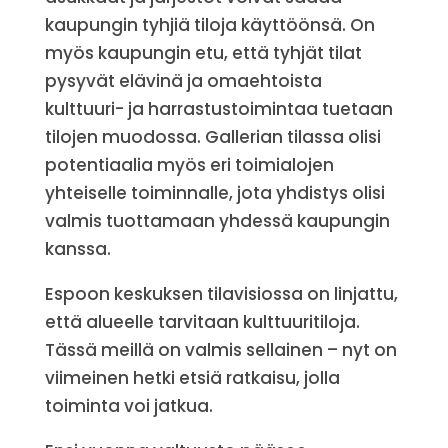
kaupungin tyhjiä tiloja käyttöönsä. On
myös kaupungin etu, että tyhjät tilat
pysyvät elävinä ja omaehtoista
kulttuuri- ja harrastustoimintaa tuetaan
tilojen muodossa. Gallerian tilassa olisi
potentiaalia myös eri toimialojen
yhteiselle toiminnalle, jota yhdistys olisi
valmis tuottamaan yhdessä kaupungin
kanssa.
Espoon keskuksen tilavisiossa on linjattu,
että alueelle tarvitaan kulttuuritiloja.
Tässä meillä on valmis sellainen – nyt on
viimeinen hetki etsiä ratkaisu, jolla
toiminta voi jatkua.