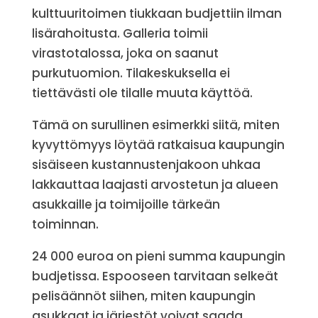
kulttuuritoimen tiukkaan budjettiin ilman
lisärahoitusta. Galleria toimii
virastotalossa, joka on saanut
purkutuomion. Tilakeskuksella ei
tiettävästi ole tilalle muuta käyttöä.
Tämä on surullinen esimerkki siitä, miten
kyvyttömyys löytää ratkaisua kaupungin
sisäiseen kustannustenjakoon uhkaa
lakkauttaa laajasti arvostetun ja alueen
asukkaille ja toimijoille tärkeän
toiminnan.
24 000 euroa on pieni summa kaupungin
budjetissa. Espooseen tarvitaan selkeät
pelisäännöt siihen, miten kaupungin
asukkaat ja järjestöt voivat saada