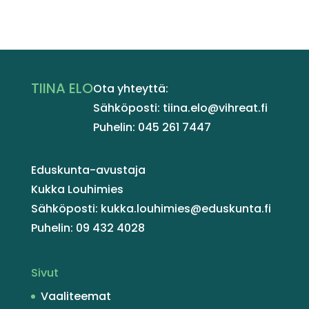
TIINA ELO
Ota yhteyttä:
Sähköposti: tiina.elo@vihreat.fi
Puhelin: 045 261 7447
Eduskunta-avustaja
Kukka Louhimies
Sähköposti: kukka.louhimies@eduskunta.fi
Puhelin: 09 432 4028
Sivut
Vaaliteemat