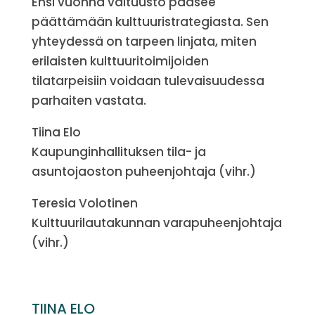
Ensi vuonna valtuusto pääsee
päättämään kulttuuristrategiasta. Sen
yhteydessä on tarpeen linjata, miten
erilaisten kulttuuritoimijoiden
tilatarpeisiin voidaan tulevaisuudessa
parhaiten vastata.
Tiina Elo
Kaupunginhallituksen tila- ja
asuntojaoston puheenjohtaja (vihr.)
Teresia Volotinen
Kulttuurilautakunnan varapuheenjohtaja
(vihr.)
TIINA ELO