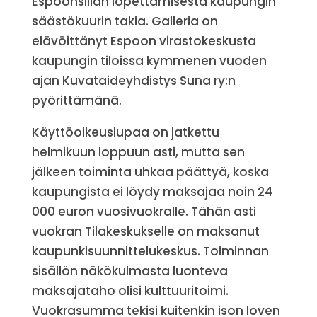
Espoonsillan lopettamisesta kaupungin
säästökuurin takia. Galleria on
elävöittänyt Espoon virastokeskusta
kaupungin tiloissa kymmenen vuoden
ajan Kuvataideyhdistys Suna ry:n
pyörittämänä.
Käyttöoikeuslupaa on jatkettu
helmikuun loppuun asti, mutta sen
jälkeen toiminta uhkaa päättyä, koska
kaupungista ei löydy maksajaa noin 24
000 euron vuosivuokralle. Tähän asti
vuokran Tilakeskukselle on maksanut
kaupunkisuunnittelukeskus. Toiminnan
sisällön näkökulmasta luonteva
maksajataho olisi kulttuuritoimi.
Vuokrasumma tekisi kuitenkin ison loven