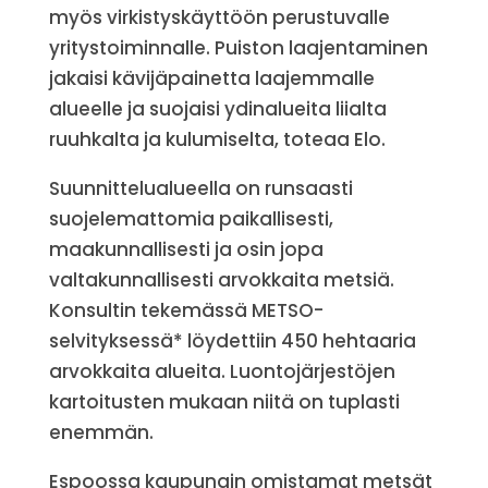
myös virkistyskäyttöön perustuvalle
yritystoiminnalle. Puiston laajentaminen
jakaisi kävijäpainetta laajemmalle
alueelle ja suojaisi ydinalueita liialta
ruuhkalta ja kulumiselta, toteaa Elo.
Suunnittelualueella on runsaasti
suojelemattomia paikallisesti,
maakunnallisesti ja osin jopa
valtakunnallisesti arvokkaita metsiä.
Konsultin tekemässä METSO-
selvityksessä* löydettiin 450 hehtaaria
arvokkaita alueita. Luontojärjestöjen
kartoitusten mukaan niitä on tuplasti
enemmän.
Espoossa kaupungin omistamat metsät