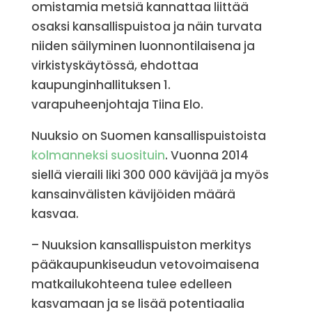
omistamia metsiä kannattaa liittää
osaksi kansallispuistoa ja näin turvata
niiden säilyminen luonnontilaisena ja
virkistyskäytössä, ehdottaa
kaupunginhallituksen 1.
varapuheenjohtaja Tiina Elo.
Nuuksio on Suomen kansallispuistoista
kolmanneksi suosituin
. Vuonna 2014
siellä vieraili liki 300 000 kävijää ja myös
kansainvälisten kävijöiden määrä
kasvaa.
– Nuuksion kansallispuiston merkitys
pääkaupunkiseudun vetovoimaisena
matkailukohteena tulee edelleen
kasvamaan ja se lisää potentiaalia