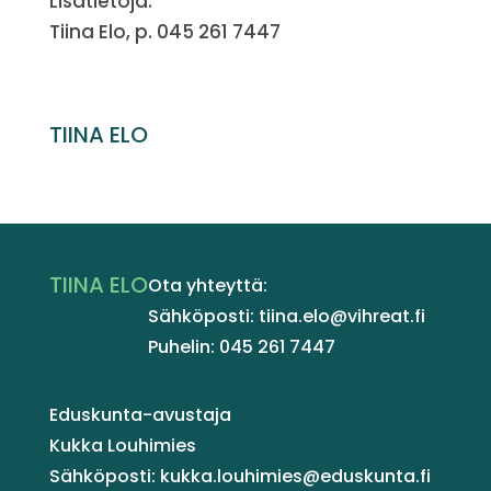
Lisätietoja:
Tiina Elo, p. 045 261 7447
TIINA ELO
TIINA ELO
Ota yhteyttä:
Sähköposti: tiina.elo@vihreat.fi
Puhelin: 045 261 7447
Eduskunta-avustaja
Kukka Louhimies
Sähköposti: kukka.louhimies@eduskunta.fi