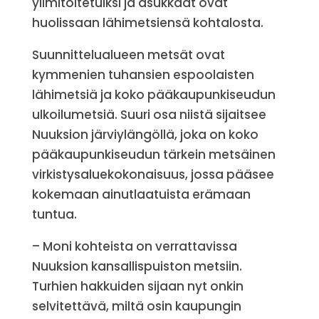
ylimitoitetuiksi ja asukkaat ovat
huolissaan lähimetsiensä kohtalosta.
Suunnittelualueen metsät ovat
kymmenien tuhansien espoolaisten
lähimetsiä ja koko pääkaupunkiseudun
ulkoilumetsiä. Suuri osa niistä sijaitsee
Nuuksion järviylängöllä, joka on koko
pääkaupunkiseudun tärkein metsäinen
virkistysaluekokonaisuus, jossa pääsee
kokemaan ainutlaatuista erämaan
tuntua.
– Moni kohteista on verrattavissa
Nuuksion kansallispuiston metsiin.
Turhien hakkuiden sijaan nyt onkin
selvitettävä, miltä osin kaupungin