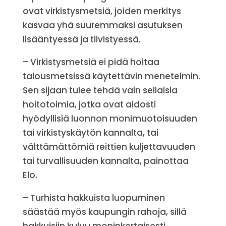
ovat virkistysmetsiä, joiden merkitys
kasvaa yhä suuremmaksi asutuksen
lisääntyessä ja tiivistyessä.
– Virkistysmetsiä ei pidä hoitaa
talousmetsissä käytettävin menetelmin.
Sen sijaan tulee tehdä vain sellaisia
hoitotoimia, jotka ovat aidosti
hyödyllisiä luonnon monimuotoisuuden
tai virkistyskäytön kannalta, tai
välttämättömiä reittien kuljettavuuden
tai turvallisuuden kannalta, painottaa
Elo.
– Turhista hakkuista luopuminen
säästää myös kaupungin rahoja, sillä
hakkuisiin kuluu moninkertaisesti