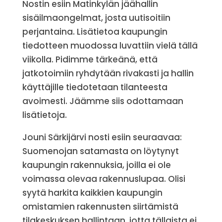
Nostin esiin Matinkylän jäähallin
sisäilmaongelmat, josta uutisoitiin
perjantaina. Lisätietoa kaupungin
tiedotteen muodossa luvattiin vielä tällä
viikolla. Pidimme tärkeänä, että
jatkotoimiin ryhdytään rivakasti ja hallin
käyttäjille tiedotetaan tilanteesta
avoimesti. Jäämme siis odottamaan
lisätietoja.
Jouni Särkijärvi nosti esiin seuraavaa:
Suomenojan satamasta on löytynyt
kaupungin rakennuksia, joilla ei ole
voimassa olevaa rakennuslupaa. Olisi
syytä harkita kaikkien kaupungin
omistamien rakennusten siirtämistä
tilakeskuksen hallintaan, jotta tällaista ei