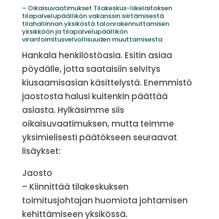
– Oikaisuvaatimukset Tilakeskus-liikelaitoksen
tilapalvelupäällikön vakanssin siirtämisestä
tilahallinnan yksiköstä talonrakennuttamisen
yksikköön ja tilapalvelupäällikön
virantoimitusvelvollisuuden muuttamisesta
Hankala henkilöstöasia. Esitin asiaa
pöydälle, jotta saataisiin selvitys
kiusaamisasian käsittelystä. Enemmistö
jaostosta halusi kuitenkin päättää
asiasta. Hylkäsimme siis
oikaisuvaatimuksen, mutta teimme
yksimielisesti päätökseen seuraavat
lisäykset:
Jaosto
– Kiinnittää tilakeskuksen
toimitusjohtajan huomiota johtamisen
kehittämiseen yksikössä.