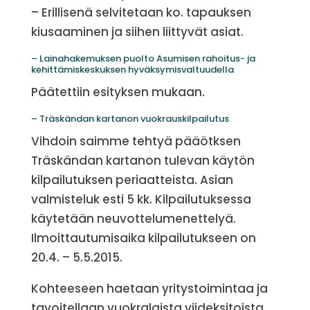
– Erillisenä selvitetaan ko. tapauksen
kiusaaminen ja siihen liittyvät asiat.
– Lainahakemuksen puolto Asumisen rahoitus- ja
kehittämiskeskuksen hyväksymisvaltuudella
Päätettiin esityksen mukaan.
– Träskändan kartanon vuokrauskilpailutus
Vihdoin saimme tehtyä pääötksen
Träskändan kartanon tulevan käytön
kilpailutuksen periaatteista. Asian
valmisteluk esti 5 kk. Kilpailutuksessa
käytetään neuvottelumenettelyä.
Ilmoittautumisaika kilpailutukseen on
20.4. – 5.5.2015.
Kohteeseen haetaan yritystoimintaa ja
tavoitellaan vuokralaista viideksitoista