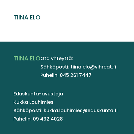
TIINA ELO
TIINA ELO
Ota yhteyttä:
Sähköposti: tiina.elo@vihreat.fi
Puhelin: 045 261 7447
Eduskunta-avustaja
Kukka Louhimies
Sähköposti: kukka.louhimies@eduskunta.fi
Puhelin: 09 432 4028