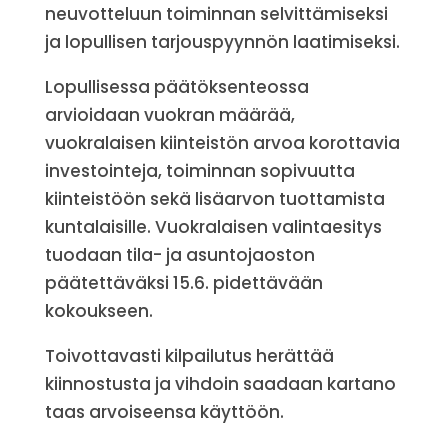
neuvotteluun toiminnan selvittämiseksi
ja lopullisen tarjouspyynnön laatimiseksi.
Lopullisessa päätöksenteossa
arvioidaan vuokran määrää,
vuokralaisen kiinteistön arvoa korottavia
investointeja, toiminnan sopivuutta
kiinteistöön sekä lisäarvon tuottamista
kuntalaisille. Vuokralaisen valintaesitys
tuodaan tila- ja asuntojaoston
päätettäväksi 15.6. pidettävään
kokoukseen.
Toivottavasti kilpailutus herättää
kiinnostusta ja vihdoin saadaan kartano
taas arvoiseensa käyttöön.