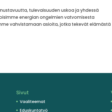
nustavuutta, tulevaisuuden uskoa ja yhdessä
avoisimme energian ongelmien vatvomisesta
simme vahvistamaan asioita, jotka tekevät elämästä
Sivut
Vaaliteemat
Eduskuntatyö