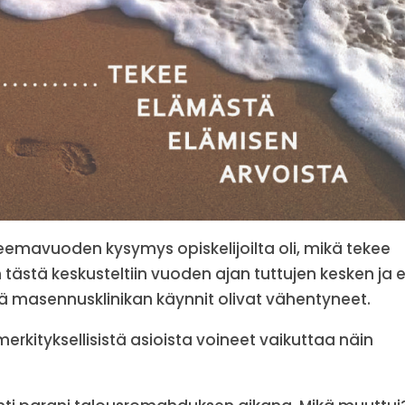
teemavuoden kysymys opiskelijoilta oli, mikä tekee
ästä keskusteltiin vuoden ajan tuttujen kesken ja e
että masennusklinikan käynnit olivat vähentyneet.
rkityksellisistä asioista voineet vaikuttaa näin