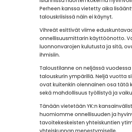
Islannissa nuorten kokema hyvinvoi
Perheen kanssa vietetty aika lisäänt
talouskriisissä näin ei käynyt.
Vihreät esittivät viime eduskuntavaal
onnellisuusmittarin käyttöönotto. Va
luonnonvarojen kulutusta ja sitä, ov
ihmisiin.
Taloustilanne on neljässä vuodessa he
talouskurin ympärillä. Neljä vuotta s
ovat kuitenkin olennainen osa tätä k
sekä mahdollisuus työllistyä ja va
Tänään vietetään YK:n kansainvälist
huomiomme onnellisuuden ja hyvinvo
tavoitekeskeisten yhteiskuntien yti
yhteiskunnan menestymiselle.