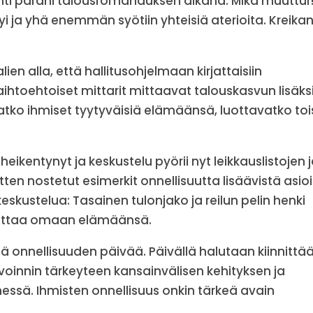
nti parani talousromahduksen aikana. Mikä muuttui
yi ja yhä enemmän syötiin yhteisiä aterioita. Kreika
ien alla, että hallitusohjelmaan kirjattaisiin
ihtoehtoiset mittarit mittaavat talouskasvun lisäks
atko ihmiset tyytyväisiä elämäänsä, luottavatko tois
ikentynyt ja keskustelu pyörii nyt leikkauslistojen 
itten nostetut esimerkit onnellisuutta lisäävistä asio
eskustelua: Tasainen tulonjako ja reilun pelin henki
ikuttaa omaan elämäänsä.
ä onnellisuuden päivää. Päivällä halutaan kiinnittä
innin tärkeyteen kansainvälisen kehityksen ja
messä. Ihmisten onnellisuus onkin tärkeä avain