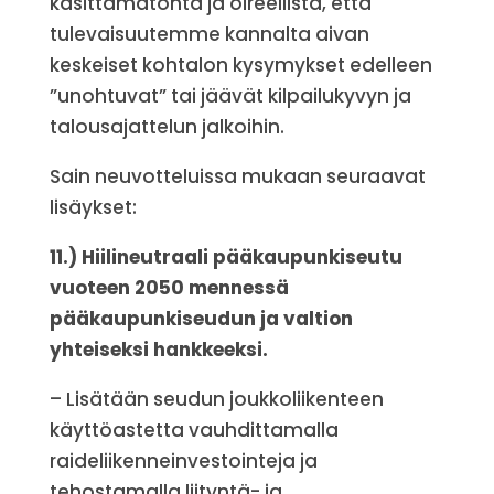
käsittämätöntä ja oireellista, että
tulevaisuutemme kannalta aivan
keskeiset kohtalon kysymykset edelleen
”unohtuvat” tai jäävät kilpailukyvyn ja
talousajattelun jalkoihin.
Sain neuvotteluissa mukaan seuraavat
lisäykset:
11.) Hiilineutraali pääkaupunkiseutu
vuoteen 2050 mennessä
pääkaupunkiseudun ja valtion
yhteiseksi hankkeeksi.
– Lisätään seudun joukkoliikenteen
käyttöastetta vauhdittamalla
raideliikenneinvestointeja ja
tehostamalla liityntä- ja