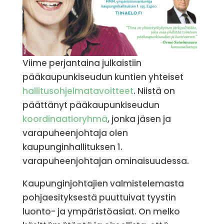
Viime perjantaina julkaistiin
pääkaupunkiseudun kuntien yhteiset
hallitusohjelmatavoitteet
. Niistä on
päättänyt pääkaupunkiseudun
koordinaatioryhmä
, jonka jäsen ja
varapuheenjohtaja olen
kaupunginhallituksen 1.
varapuheenjohtajan ominaisuudessa.
Kaupunginjohtajien valmistelemasta
pohjaesityksestä puuttuivat tyystin
luonto- ja ympäristöasiat. On melko