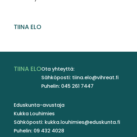
TIINA ELO
TIINA ELO
Ota yhteyttä:
Sähköposti: tiina.elo@vihreat.fi
Puhelin: 045 261 7447
Eduskunta-avustaja
Kukka Louhimies
Sähköposti: kukka.louhimies@eduskunta.fi
Puhelin: 09 432 4028