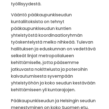
työllisyydestä.
Vääntö pääkaupunkiseudun
kuntaliitoksista on tehnyt
pääkaupunkiseudun kuntien
yhteistyöstä koordinaatioryhmän
työskentelystä melko nihkeää. Tulevan
hallituksen ja eduskunnan on vedettävä
selkeät linjat metropolialueen
kehittämiselle, jotta pääsemme
jatkuvasta nokittelusta ja poteroihin
kaivautumisesta syvempään
yhteistyöhön ja koko seudun kestävään
kehittämiseen yli kuntarajojen.
Pääkaupunkiseudun ja Helsingin seudun
menestyminen on koko Suomen etu.