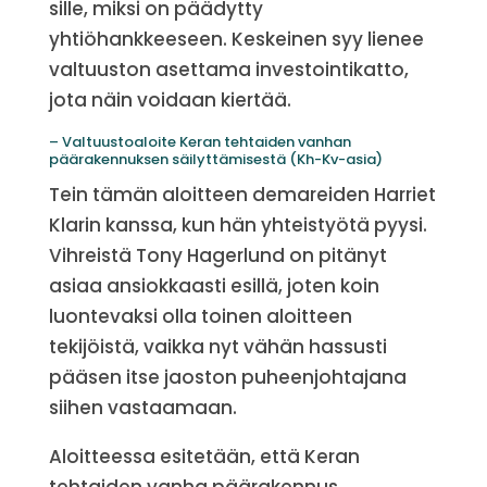
sille, miksi on päädytty
yhtiöhankkeeseen. Keskeinen syy lienee
valtuuston asettama investointikatto,
jota näin voidaan kiertää.
– Valtuustoaloite Keran tehtaiden vanhan
päärakennuksen säilyttämisestä (Kh-Kv-asia)
Tein tämän aloitteen demareiden Harriet
Klarin kanssa, kun hän yhteistyötä pyysi.
Vihreistä Tony Hagerlund on pitänyt
asiaa ansiokkaasti esillä, joten koin
luontevaksi olla toinen aloitteen
tekijöistä, vaikka nyt vähän hassusti
pääsen itse jaoston puheenjohtajana
siihen vastaamaan.
Aloitteessa esitetään, että Keran