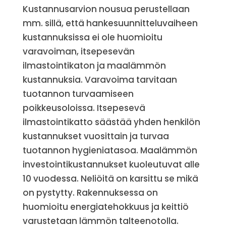
Kustannusarvion nousua perustellaan
mm. sillä, että hankesuunnitteluvaiheen
kustannuksissa ei ole huomioitu
varavoiman, itsepesevän
ilmastointikaton ja maalämmön
kustannuksia. Varavoima tarvitaan
tuotannon turvaamiseen
poikkeusoloissa. Itsepesevä
ilmastointikatto säästää yhden henkilön
kustannukset vuosittain ja turvaa
tuotannon hygieniatasoa. Maalämmön
investointikustannukset kuoleutuvat alle
10 vuodessa. Neliöitä on karsittu se mikä
on pystytty. Rakennuksessa on
huomioitu energiatehokkuus ja keittiö
varustetaan lämmön talteenotolla.