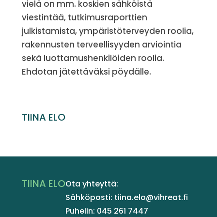
vielä on mm. koskien sähköistä
viestintää, tutkimusraporttien
julkistamista, ympäristöterveyden roolia,
rakennusten terveellisyyden arviointia
sekä luottamushenkilöiden roolia.
Ehdotan jätettäväksi pöydälle.
TIINA ELO
TIINA ELO
Ota yhteyttä:
Sähköposti: tiina.elo@vihreat.fi
Puhelin: 045 261 7447