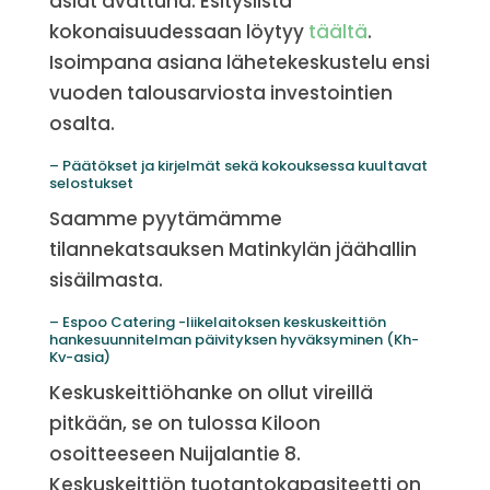
asiat avattuna. Esityslista
kokonaisuudessaan löytyy
täältä
.
Isoimpana asiana lähetekeskustelu ensi
vuoden talousarviosta investointien
osalta.
– Päätökset ja kirjelmät sekä kokouksessa kuultavat
selostukset
Saamme pyytämämme
tilannekatsauksen Matinkylän jäähallin
sisäilmasta.
– Espoo Catering -liikelaitoksen keskuskeittiön
hankesuunnitelman päivityksen hyväksyminen (Kh-
Kv-asia)
Keskuskeittiöhanke on ollut vireillä
pitkään, se on tulossa Kiloon
osoitteeseen Nuijalantie 8.
Keskuskeittiön tuotantokapasiteetti on