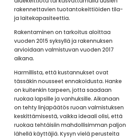
aluekeittiötä tai kasvattamalla uusien
rakennettavien tuotantokeittiöiden tila-
ja laitekapasiteettia.
Rakentaminen on tarkoitus aloittaa
vuoden 2015 syksyllä ja rakennuksen
arvioidaan valmistuvan vuoden 2017
aikana.
Harmillista, että kustannukset ovat
tässäkin nousseet ennakoidusta. Hanke
on kuitenkin tarpeen, jotta saadaan
ruokaa lapsille ja vanhuksille. Aikanaan
on tehty linjapäätös ruoan valmistuksen
keskittämisestä, vaikka ideaali olisi, että
ruokaa tehtäisiin mahdollisimman paljon
lähellä käyttäjiä. Kysyn vielä perusteita