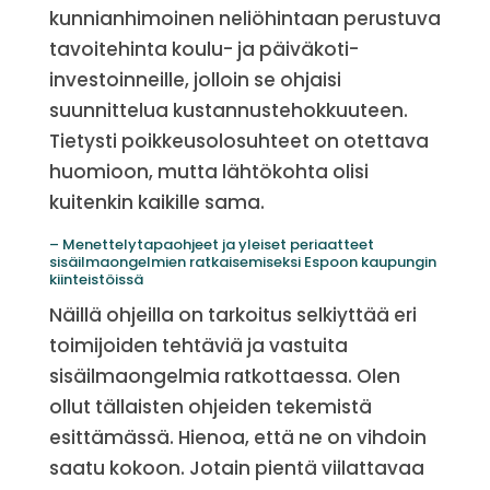
kunnianhimoinen neliöhintaan perustuva
tavoitehinta koulu- ja päiväkoti-
investoinneille, jolloin se ohjaisi
suunnittelua kustannustehokkuuteen.
Tietysti poikkeusolosuhteet on otettava
huomioon, mutta lähtökohta olisi
kuitenkin kaikille sama.
– Menettelytapaohjeet ja yleiset periaatteet
sisäilmaongelmien ratkaisemiseksi Espoon kaupungin
kiinteistöissä
Näillä ohjeilla on tarkoitus selkiyttää eri
toimijoiden tehtäviä ja vastuita
sisäilmaongelmia ratkottaessa. Olen
ollut tällaisten ohjeiden tekemistä
esittämässä. Hienoa, että ne on vihdoin
saatu kokoon. Jotain pientä viilattavaa