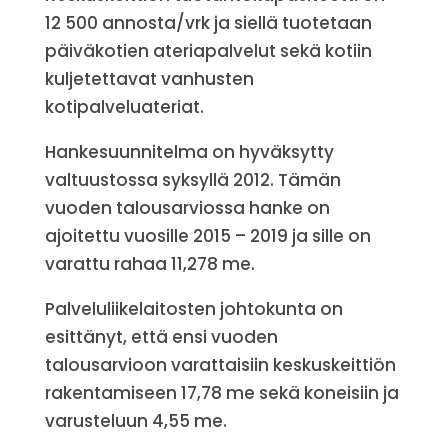
12 500 annosta/vrk ja siellä tuotetaan
päiväkotien ateriapalvelut sekä kotiin
kuljetettavat vanhusten
kotipalveluateriat.
Hankesuunnitelma on hyväksytty
valtuustossa syksyllä 2012. Tämän
vuoden talousarviossa hanke on
ajoitettu vuosille 2015 – 2019 ja sille on
varattu rahaa 11,278 me.
Palveluliikelaitosten johtokunta on
esittänyt, että ensi vuoden
talousarvioon varattaisiin keskuskeittiön
rakentamiseen 17,78 me sekä koneisiin ja
varusteluun 4,55 me.