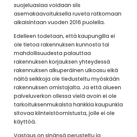
suojeluasiaa voidaan siis
asemakaavoituksella ruveta ratkomaan
aikaisintaan vuoden 2016 puolella.
Edelleen todetaan, että kaupungilla ei
ole tietoa rakennuksen kunnosta tai
mahdollisuudesta palauttaa
rakennuksen korjauksen yhteydessä
rakennuksen alkuperäinen ulkoasu eikä
näitä seikkoja ole tiedusteltu myöskään
rakennuksen omistajalta. Ja että alueen
palveluverkon ollessa vielä avoin ei ole
tarkoituksenmukaista hankkia kaupunkia
sitovaa kiinteistöomistusta, jolle ei ole
käyttöä.
Vastaus on sinänsä perusteltu ja