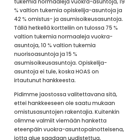
tukemia normaaleja vuokra-asuntoja, 19
% valtion tukemia opiskelija-asuntoja ja
42 % omistus- ja asumisoikeusasuntoja.
Tällä hetkellä kortteliin on tulossa 75 %
valtion tukemia normaaleja vuokra-
asuntoja, 10 % valtion tukemia
nuorisoasuntoja ja 15 %
asumisoikeusasuntoja. Opiskelija-
asuntoja ei tule, koska HOAS on
irtautunut hankkeesta.
Pidimme jaostossa valitettavana sitä,
ettei hankkeeseen ole saatu mukaan
omistusasuntojen rakentajia. Kuitenkin
olimme valmiit viemään hanketta
eteenpäin vuokra-asuntopainotteisena,
jotta alue saadaan uudistettua.