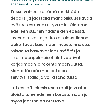
talousarvioksi ja taloussuunnitelmaksi vuosille 2016 –
2020 investointien osalta
Tässä vaiheessa tämä merkitään
tiedoksi ja jaostolla mahdollisuus käydä
evästyskeskustelu. Hyvä niin. Olemme
edelleen suurien haasteiden edessä.
Investointikatto ja tiukka taloustilanne
pakottavat karsimaan investoinneista,
toisaalta kasvavat lapsimäärät ja
sisäilmaongelmaiset tilat vaativat
korjaamaan ja rakentamaan uutta.
Monta tärkeää hanketta on
selvityslistalla ja vailla rahoitusta.
Jatkossa Tilakeskuksen rooli ja vastuu
tiloista tulee edelleen korostumaan ja
myös jaoston on otettava