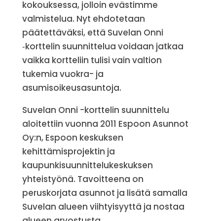
kokouksessa, jolloin evästimme
valmistelua. Nyt ehdotetaan
päätettäväksi, että Suvelan Onni
‑korttelin suunnittelua voidaan jatkaa
vaikka kortteliin tulisi vain valtion
tukemia vuokra- ja
asumisoikeusasuntoja.
Suvelan Onni -korttelin suunnittelu
aloitettiin vuonna 2011 Espoon Asunnot
Oy:n, Espoon keskuksen
kehittämisprojektin ja
kaupunkisuunnittelukeskuksen
yhteistyönä. Tavoitteena on
peruskorjata asunnot ja lisätä samalla
Suvelan alueen viihtyisyyttä ja nostaa
alueen arvostusta.