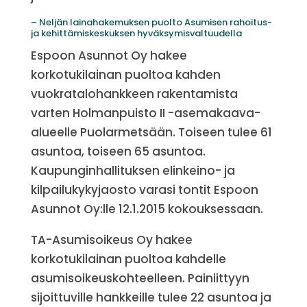
– Neljän lainahakemuksen puolto Asumisen rahoitus-
ja kehittämiskeskuksen hyväksymisvaltuudella
Espoon Asunnot Oy hakee
korkotukilainan puoltoa kahden
vuokratalohankkeen rakentamista
varten Holmanpuisto II -asemakaava-
alueelle Puolarmetsään. Toiseen tulee 61
asuntoa, toiseen 65 asuntoa.
Kaupunginhallituksen elinkeino- ja
kilpailukykyjaosto varasi tontit Espoon
Asunnot Oy:lle 12.1.2015 kokouksessaan.
TA-Asumisoikeus Oy hakee
korkotukilainan puoltoa kahdelle
asumisoikeuskohteelleen. Painiittyyn
sijoittuville hankkeille tulee 22 asuntoa ja