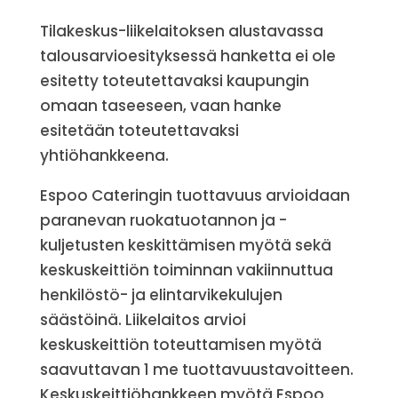
Tilakeskus-liikelaitoksen alustavassa
talousarvioesityksessä hanketta ei ole
esitetty toteutettavaksi kaupungin
omaan taseeseen, vaan hanke
esitetään toteutettavaksi
yhtiöhankkeena.
Espoo Cateringin tuottavuus arvioidaan
paranevan ruokatuotannon ja -
kuljetusten keskittämisen myötä sekä
keskuskeittiön toiminnan vakiinnuttua
henkilöstö- ja elintarvikekulujen
säästöinä. Liikelaitos arvioi
keskuskeittiön toteuttamisen myötä
saavuttavan 1 me tuottavuustavoitteen.
Keskuskeittiöhankkeen myötä Espoo