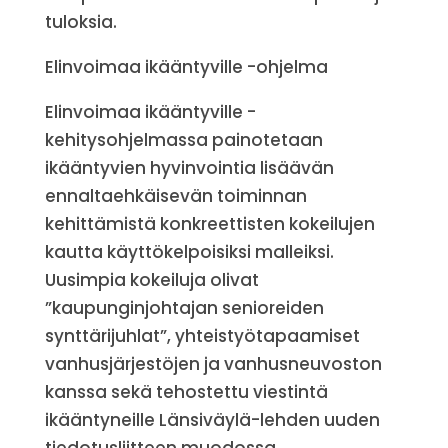
tuloksia.
Elinvoimaa ikääntyville -ohjelma
Elinvoimaa ikääntyville -
kehitysohjelmassa painotetaan
ikääntyvien hyvinvointia lisäävän
ennaltaehkäisevän toiminnan
kehittämistä konkreettisten kokeilujen
kautta käyttökelpoisiksi malleiksi.
Uusimpia kokeiluja olivat
”kaupunginjohtajan senioreiden
synttärijuhlat”, yhteistyötapaamiset
vanhusjärjestöjen ja vanhusneuvoston
kanssa sekä tehostettu viestintä
ikääntyneille Länsiväylä-lehden uuden