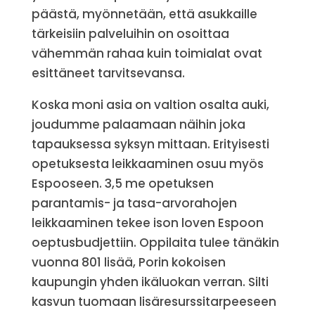
päästä, myönnetään, että asukkaille
tärkeisiin palveluihin on osoittaa
vähemmän rahaa kuin toimialat ovat
esittäneet tarvitsevansa.
Koska moni asia on valtion osalta auki,
joudumme palaamaan näihin joka
tapauksessa syksyn mittaan. Erityisesti
opetuksesta leikkaaminen osuu myös
Espooseen. 3,5 me opetuksen
parantamis- ja tasa-arvorahojen
leikkaaminen tekee ison loven Espoon
oeptusbudjettiin. Oppilaita tulee tänäkin
vuonna 801 lisää, Porin kokoisen
kaupungin yhden ikäluokan verran. Silti
kasvun tuomaan lisäresurssitarpeeseen