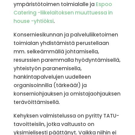
ympäristötoimen toimialalle ja
Espoo
Catering -liikelaitoksen muuttuessa in
house -yhtiöksi
.
Konserniesikunnan ja palveluliiketoimen
toimialan yhdistämistä perustellaan
mm. selkeämmällä johtamisella,
resurssien paremmalla hyödyntämisellä,
yhteistyön paranemisella,
hankintapalvelujen uudelleen
organisoinnilla (tärkeää!) ja
konserniohjauksen ja omistajaohjauksen
terävöittämisellä.
Kehyksen valmistelussa on pyritty TATU-
tavoitteisiin, jotka valtuusto on
yksimielisesti päättänyt. Vaikka niihin ei