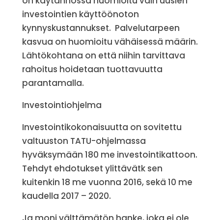
on käytännössä huomioitu vain uusien
investointien käyttöönoton
kynnyskustannukset. Palvelutarpeen
kasvua on huomioitu vähäisessä määrin.
Lähtökohtana on että niihin tarvittava
rahoitus hoidetaan tuottavuutta
parantamalla.
Investointiohjelma
Investointikokonaisuutta on sovitettu
valtuuston TATU-ohjelmassa
hyväksymään 180 me investointikattoon.
Tehdyt ehdotukset ylittävätk sen
kuitenkin 18 me vuonna 2016, sekä 10 me
kaudella 2017 – 2020.
Ja moni välttämätön hanke, joka ei ole