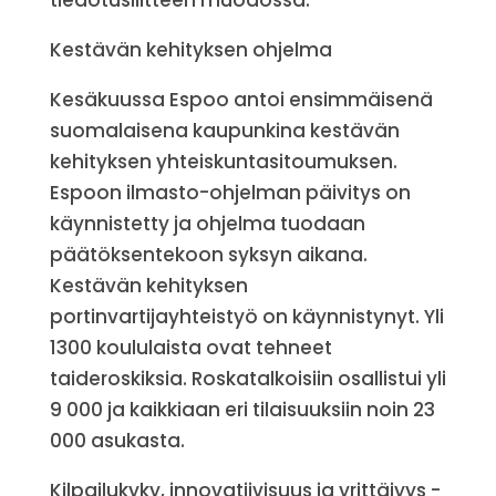
tiedotusliitteen muodossa.
Kestävän kehityksen ohjelma
Kesäkuussa Espoo antoi ensimmäisenä
suomalaisena kaupunkina kestävän
kehityksen yhteiskuntasitoumuksen.
Espoon ilmasto-ohjelman päivitys on
käynnistetty ja ohjelma tuodaan
päätöksentekoon syksyn aikana.
Kestävän kehityksen
portinvartijayhteistyö on käynnistynyt. Yli
1300 koululaista ovat tehneet
taideroskiksia. Roskatalkoisiin osallistui yli
9 000 ja kaikkiaan eri tilaisuuksiin noin 23
000 asukasta.
Kilpailukyky, innovatiivisuus ja yrittäjyys -