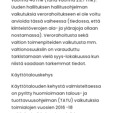
vuonna 46 me (tänä vuonna 29,7 me).
Uuden hallituksen hallitusohjelman
vaikutuksia verorahoitukseen ei ole voitu
arvioida tässä vaiheessa (tiedossa, että
kiinteistöverojen ala- ja ylärajoja ollaan
nostamassa). Verorahoitusta sekä
valtion toimenpiteiden vaikutusta mm.
valtionosuuksiin on varauduttu
tarkistamaan vielä syys-lokakuussa kun
niistä saadaan tarkemmat tiedot.
Käyttötalouskehys
Käyttötalouden kehystä valmisteltaessa
on pyritty huomioimaan talous- ja
tuottavuusohjelman (TATU) vaikutuksia
toimialojen vuosien 2016 -18