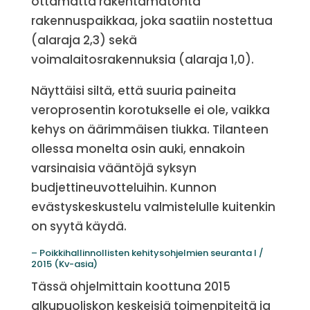
ottamatta rakentamatonta
rakennuspaikkaa, joka saatiin nostettua
(alaraja 2,3) sekä
voimalaitosrakennuksia (alaraja 1,0).
Näyttäisi siltä, että suuria paineita
veroprosentin korotukselle ei ole, vaikka
kehys on äärimmäisen tiukka. Tilanteen
ollessa monelta osin auki, ennakoin
varsinaisia vääntöjä syksyn
budjettineuvotteluihin. Kunnon
evästyskeskustelu valmistelulle kuitenkin
on syytä käydä.
– Poikkihallinnollisten kehitysohjelmien seuranta I /
2015 (Kv-asia)
Tässä ohjelmittain koottuna 2015
alkupuoliskon keskeisiä toimenpiteitä ja