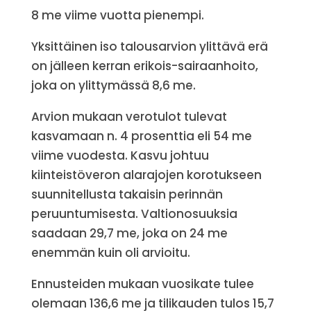
8 me viime vuotta pienempi.
Yksittäinen iso talousarvion ylittävä erä
on jälleen kerran erikois-sairaanhoito,
joka on ylittymässä 8,6 me.
Arvion mukaan verotulot tulevat
kasvamaan n. 4 prosenttia eli 54 me
viime vuodesta. Kasvu johtuu
kiinteistöveron alarajojen korotukseen
suunnitellusta takaisin perinnän
peruuntumisesta. Valtionosuuksia
saadaan 29,7 me, joka on 24 me
enemmän kuin oli arvioitu.
Ennusteiden mukaan vuosikate tulee
olemaan 136,6 me ja tilikauden tulos 15,7