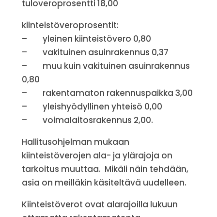
tuloveroprosentti 18,00
kiinteistöveroprosentit:
– yleinen kiinteistövero 0,80
– vakituinen asuinrakennus 0,37
– muu kuin vakituinen asuinrakennus
0,80
– rakentamaton rakennuspaikka 3,00
– yleishyödyllinen yhteisö 0,00
– voimalaitosrakennus 2,00.
Hallitusohjelman mukaan
kiinteistöverojen ala- ja ylärajoja on
tarkoitus muuttaa. Mikäli näin tehdään,
asia on meilläkin käsiteltävä uudelleen.
Kiinteistöverot ovat alarajoilla lukuun