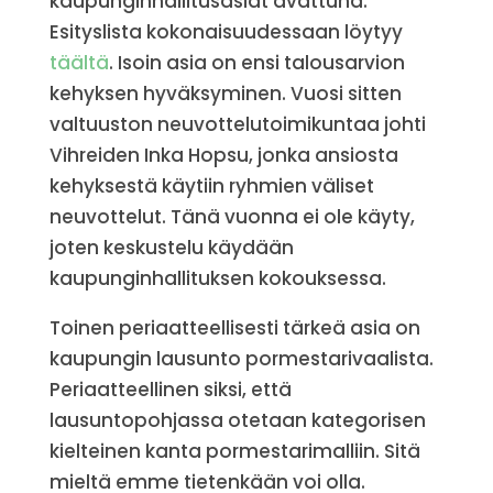
kaupunginhallitusasiat avattuna.
Esityslista kokonaisuudessaan löytyy
täältä
. Isoin asia on ensi talousarvion
kehyksen hyväksyminen. Vuosi sitten
valtuuston neuvottelutoimikuntaa johti
Vihreiden Inka Hopsu, jonka ansiosta
kehyksestä käytiin ryhmien väliset
neuvottelut. Tänä vuonna ei ole käyty,
joten keskustelu käydään
kaupunginhallituksen kokouksessa.
Toinen periaatteellisesti tärkeä asia on
kaupungin lausunto pormestarivaalista.
Periaatteellinen siksi, että
lausuntopohjassa otetaan kategorisen
kielteinen kanta pormestarimalliin. Sitä
mieltä emme tietenkään voi olla.