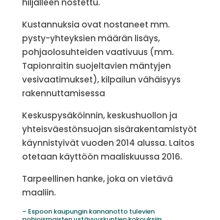
hiljalleen nostettu.
Kustannuksia ovat nostaneet mm.
pysty-yhteyksien määrän lisäys,
pohjaolosuhteiden vaativuus (mm.
Tapionraitin suojeltavien mäntyjen
vesivaatimukset), kilpailun vähäisyys
rakennuttamisessa
Keskuspysäköinnin, keskushuollon ja
yhteisväestönsuojan sisärakentamistyöt
käynnistyivät vuoden 2014 alussa. Laitos
otetaan käyttöön maaliskuussa 2016.
Tarpeellinen hanke, joka on vietävä
maaliin.
– Espoon kaupungin kannanotto tulevien
pohjoismaisten ystävyyskuntien kokouksiin