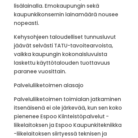
lisälainalla. Emokaupungin sekä
kaupunkikonsernin lainamäärä nousee
nopeasti.
Kehysohjeen taloudelliset tunnusluvut
jäävät selvästi TATU-tavoitearvoista,
vaikka kaupungin kokonaisluvuista
laskettu käyttötalouden tuottavuus
paranee vuosittain.
Palveluliiketoimen alasajo
Palveluliiketoimen toimialan jatkaminen
itsenäisenä ei ole järkevää, kun sen koko
pienenee Espoo Kiinteistöpalvelut -
liikelaitoksen ja Espoo Kaupunkitekniikka
-liikelaitoksen siirtyessä teknisen ja