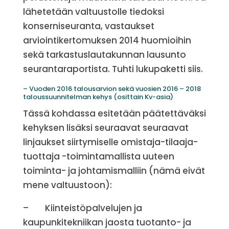
lähetetään valtuustolle tiedoksi
konserniseuranta, vastaukset
arviointikertomuksen 2014 huomioihin
sekä tarkastuslautakunnan lausunto
seurantaraportista. Tuhti lukupaketti siis.
– Vuoden 2016 talousarvion sekä vuosien 2016 – 2018
taloussuunnitelman kehys (osittain Kv-asia)
Tässä kohdassa esitetään päätettäväksi
kehyksen lisäksi seuraavat seuraavat
linjaukset siirtymiselle omistaja-tilaaja-
tuottaja -toimintamallista uuteen
toiminta- ja johtamismalliin (nämä eivät
mene valtuustoon):
– Kiinteistöpalvelujen ja
kaupunkitekniikan jaosta tuotanto- ja