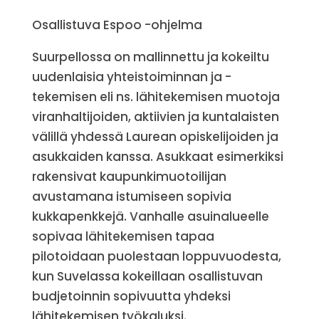
Osallistuva Espoo -ohjelma
Suurpellossa on mallinnettu ja kokeiltu
uudenlaisia yhteistoiminnan ja -
tekemisen eli ns. lähitekemisen muotoja
viranhaltijoiden, aktiivien ja kuntalaisten
välillä yhdessä Laurean opiskelijoiden ja
asukkaiden kanssa. Asukkaat esimerkiksi
rakensivat kaupunkimuotoilijan
avustamana istumiseen sopivia
kukkapenkkejä. Vanhalle asuinalueelle
sopivaa lähitekemisen tapaa
pilotoidaan puolestaan loppuvuodesta,
kun Suvelassa kokeillaan osallistuvan
budjetoinnin sopivuutta yhdeksi
lähitekemisen työkaluksi.