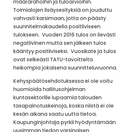
määrärahoihin ja tuloarvioihin.
Toimialojen lisäysesityksiä on jouduttu
vahvasti karsimaan, jotta on päästy
suunnitelmakaudella positiiviseen
tulokseen. Vuoden 2016 tulos on lievästi
negatiivinen mutta sen jälkeen tulos
kääntyy positiiviseksi. Vuosikate ja tulos
ovat selkeästi TATU-tavoitteita
heikompia jokaisena suunnitteluvuonna.
Kehyspäätösehdotuksessa ei ole voitu
huomioida hallitusohjelman
kuntasektorille lupaamia talouden
tasapainotuskeinoja, koska niistä ei ole
kesän aikana saatu uutta tietoa.
Kaupunginjohtaja pyrkii hyödyntämään
uusimman tiedon varsinaisen