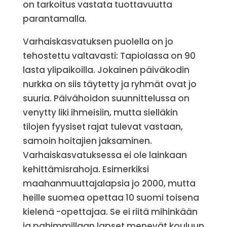
on tarkoitus vastata tuottavuutta
parantamalla.
Varhaiskasvatuksen puolella on jo
tehostettu valtavasti: Tapiolassa on 90
lasta ylipaikoilla. Jokainen päiväkodin
nurkka on siis täytetty ja ryhmät ovat jo
suuria. Päivähoidon suunnittelussa on
venytty liki ihmeisiin, mutta sielläkin
tilojen fyysiset rajat tulevat vastaan,
samoin hoitajien jaksaminen.
Varhaiskasvatuksessa ei ole lainkaan
kehittämisrahoja. Esimerkiksi
maahanmuuttajalapsia jo 2000, mutta
heille suomea opettaa 10 suomi toisena
kielenä -opettajaa. Se ei riitä mihinkään
ja pahimmillaan lapset menevät kouluun