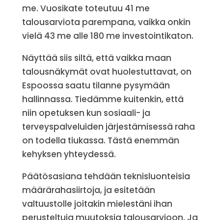
me. Vuosikate toteutuu 41 me
talousarviota parempana, vaikka onkin
vielä 43 me alle 180 me investointikaton.
Näyttää siis siltä, että vaikka maan
talousnäkymät ovat huolestuttavat, on
Espoossa saatu tilanne pysymään
hallinnassa. Tiedämme kuitenkin, että
niin opetuksen kun sosiaali- ja
terveyspalveluiden järjestämisessä raha
on todella tiukassa. Tästä enemmän
kehyksen yhteydessä.
Päätösasiana tehdään teknisluonteisia
määrärahasiirtoja, ja esitetään
valtuustolle joitakin mielestäni ihan
perusteltuja muutoksia talousarvioon. Ja