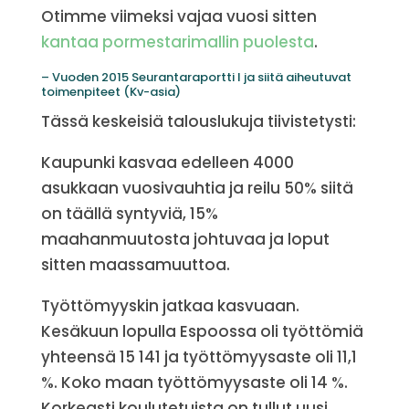
Otimme viimeksi vajaa vuosi sitten
kantaa pormestarimallin puolesta
.
– Vuoden 2015 Seurantaraportti I ja siitä aiheutuvat
toimenpiteet (Kv-asia)
Tässä keskeisiä talouslukuja tiivistetysti:
Kaupunki kasvaa edelleen 4000
asukkaan vuosivauhtia ja reilu 50% siitä
on täällä syntyviä, 15%
maahanmuutosta johtuvaa ja loput
sitten maassamuuttoa.
Työttömyyskin jatkaa kasvuaan.
Kesäkuun lopulla Espoossa oli työttömiä
yhteensä 15 141 ja työttömyysaste oli 11,1
%. Koko maan työttömyysaste oli 14 %.
Korkeasti koulutetuista on tullut uusi