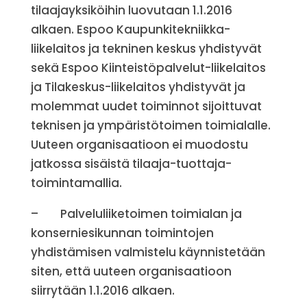
tilaajayksiköihin luovutaan 1.1.2016
alkaen. Espoo Kaupunkitekniikka-
liikelaitos ja tekninen keskus yhdistyvät
sekä Espoo Kiinteistöpalvelut-liikelaitos
ja Tilakeskus-liikelaitos yhdistyvät ja
molemmat uudet toiminnot sijoittuvat
teknisen ja ympäristötoimen toimialalle.
Uuteen organisaatioon ei muodostu
jatkossa sisäistä tilaaja-tuottaja-
toimintamallia.
– Palveluliiketoimen toimialan ja
konserniesikunnan toimintojen
yhdistämisen valmistelu käynnistetään
siten, että uuteen organisaatioon
siirrytään 1.1.2016 alkaen.