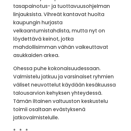
tasapainotus- ja tuottavuusohjelman
linjauksista. Vihreät kantavat huolta
kaupungin hurjasta
velkaantumistahdista, mutta nyt on
löydettävä keinot, jotka
mahdollisimman vähän vaikeuttavat
asukkaiden arkea.
Ohessa puhe kokonaisuudessaan.
Valmistelu jatkuu ja varsinaiset ryhmien
väliset neuvottelut käydään kesäkuussa
talousarvion kehyksen yhteydessä.
Tämän iltainen valtuuston keskustelu
toimii osaltaan evästyksenä
jatkovalmistelulle.
* * *