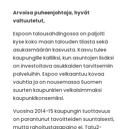
Arvoisa puheenjohtaja, hyvät
valtuutetut,
Espoon talousahdingossa on paljolti
kyse koko maan talouden tilasta sekä
asukasmäärän kasvusta. Kasvu tulee
kaupungille kalliiksi, kun asuntojen lisäksi
on investoitava asukkaiden tarvitsemiin
palveluihin. Espoo velkaantuu kovaa
vauhtia ja on nousemassa Suomen
suurten kaupunkien velkaisimmaksi
kaupunkikonserniksi.
Vuosina 2014-15 kaupungin tuottavuus
on parantunut tavoitteiden suuntaisesti,
mutta rahoitustasapaino ei. Tatu2-