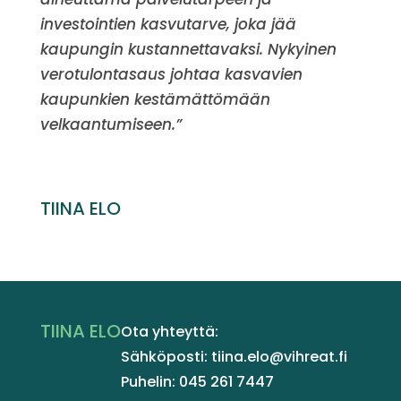
investointien kasvutarve, joka jää
kaupungin kustannettavaksi. Nykyinen
verotulontasaus johtaa kasvavien
kaupunkien kestämättömään
velkaantumiseen.”
TIINA ELO
TIINA ELO
Ota yhteyttä:
Sähköposti: tiina.elo@vihreat.fi
Puhelin: 045 261 7447