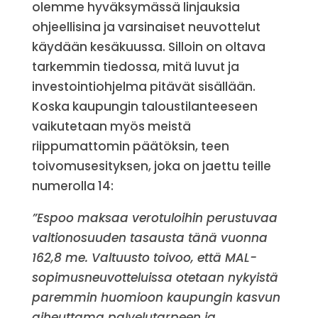
olemme hyväksymässä linjauksia
ohjeellisina ja varsinaiset neuvottelut
käydään kesäkuussa. Silloin on oltava
tarkemmin tiedossa, mitä luvut ja
investointiohjelma pitävät sisällään.
Koska kaupungin taloustilanteeseen
vaikutetaan myös meistä
riippumattomin päätöksin, teen
toivomusesityksen, joka on jaettu teille
numerolla 14:
”Espoo maksaa verotuloihin perustuvaa
valtionosuuden tasausta tänä vuonna
162,8 me. Valtuusto toivoo, että MAL-
sopimusneuvotteluissa otetaan nykyistä
paremmin huomioon kaupungin kasvun
aiheuttama palvelutarpeen ja