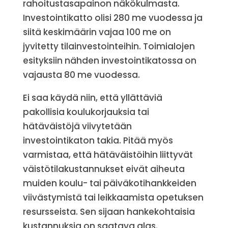
rahoitustasapainon näkökulmasta.
Investointikatto olisi 280 me vuodessa ja
siitä keskimäärin vajaa 100 me on
jyvitetty tilainvestointeihin. Toimialojen
esityksiin nähden investointikatossa on
vajausta 80 me vuodessa.
Ei saa käydä niin, että yllättäviä
pakollisia koulukorjauksia tai
hätäväistöjä viivytetään
investointikaton takia. Pitää myös
varmistaa, että hätäväistöihin liittyvät
väistötilakustannukset eivät aiheuta
muiden koulu- tai päiväkotihankkeiden
viivästymistä tai leikkaamista opetuksen
resursseista. Sen sijaan hankekohtaisia
kustannuksia on saatava alas.