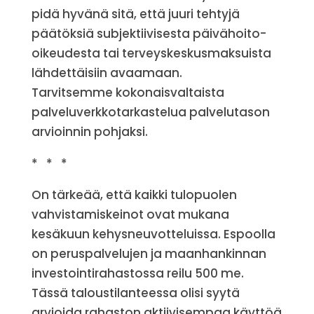
pidä hyvänä sitä, että juuri tehtyjä
päätöksiä subjektiivisesta päivähoito-
oikeudesta tai terveyskeskusmaksuista
lähdettäisiin avaamaan.
Tarvitsemme kokonaisvaltaista
palveluverkkotarkastelua palvelutason
arvioinnin pohjaksi.
* * *
On tärkeää, että kaikki tulopuolen
vahvistamiskeinot ovat mukana
kesäkuun kehysneuvotteluissa. Espoolla
on peruspalvelujen ja maanhankinnan
investointirahastossa reilu 500 me.
Tässä taloustilanteessa olisi syytä
arvioida rahaston aktiivisempaa käyttöä