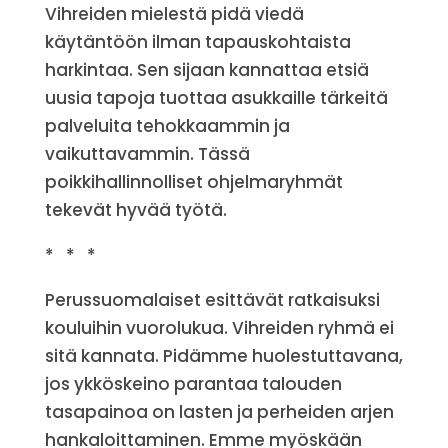
Vihreiden mielestä pidä viedä
käytäntöön ilman tapauskohtaista
harkintaa. Sen sijaan kannattaa etsiä
uusia tapoja tuottaa asukkaille tärkeitä
palveluita tehokkaammin ja
vaikuttavammin. Tässä
poikkihallinnolliset ohjelmaryhmät
tekevät hyvää työtä.
* * *
Perussuomalaiset esittävät ratkaisuksi
kouluihin vuorolukua. Vihreiden ryhmä ei
sitä kannata. Pidämme huolestuttavana,
jos ykköskeino parantaa talouden
tasapainoa on lasten ja perheiden arjen
hankaloittaminen. Emme myöskään