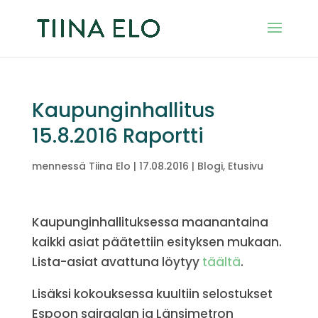
Kaupunginhallitus
15.8.2016 Raportti
mennessä
Tiina Elo
|
17.08.2016
|
Blogi
,
Etusivu
Kaupunginhallituksessa maanantaina
kaikki asiat päätettiin esityksen mukaan.
Lista-asiat avattuna löytyy
täältä
.
Lisäksi kokouksessa kuultiin selostukset
Espoon sairaalan ja Länsimetron