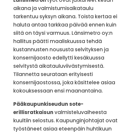
Länsimetron
työt ovat jatkuneet kesän
aikana ja valmistumisaikataulu
tarkentuu syksyn aikana. Toista kertaa ei
haluta antaa tarkkaa päivää ennen kuin
siitä on täysi varmuus. Länsimetro oy:n
hallitus päätti maaliskuussa tehdä
kustannusten noususta selvityksen ja
konsernijaosto edellytti kesäkuussa
selvitystä aikatauluviivästymisestä.
Tilannetta seurataan erityisesti
konsernijaostossa, joka käsittelee asiaa
kokouksessaan ensi maanantaina.
Pääkaupunkiseudun sote-
erillisratkaisun
valmisteluvaiheesta
kuultiin selostus. Kaupunginjohtajat ovat
työstäneet asiaa eteenpäin huhtikuun