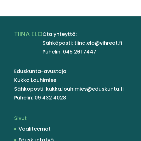
TIINA ELO
Ota yhteyttä:
Sähköposti: tiina.elo@vihreat.fi
Puhelin: 045 261 7447
Eduskunta-avustaja
Kukka Louhimies
Sähköposti: kukka.louhimies@eduskunta.fi
Puhelin: 09 432 4028
Sivut
Vaaliteemat
Eduskuntatyö