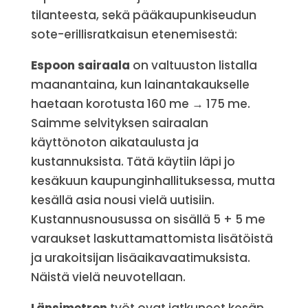
tilanteesta, sekä pääkaupunkiseudun
sote-erillisratkaisun etenemisestä:
Espoon sairaala
on valtuuston listalla
maanantaina, kun lainantakaukselle
haetaan korotusta 160 me → 175 me.
Saimme selvityksen sairaalan
käyttönoton aikataulusta ja
kustannuksista. Tätä käytiin läpi jo
kesäkuun kaupunginhallituksessa, mutta
kesällä asia nousi vielä uutisiin.
Kustannusnousussa on sisällä 5 + 5 me
varaukset laskuttamattomista lisätöistä
ja urakoitsijan lisäaikavaatimuksista.
Näistä vielä neuvotellaan.