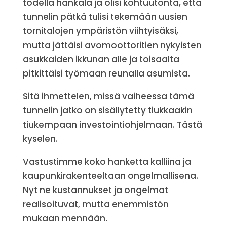
todella hankala ja olisi kohtuutonta, että
tunnelin pätkä tulisi tekemään uusien
tornitalojen ympäristön viihtyisäksi,
mutta jättäisi avomoottoritien nykyisten
asukkaiden ikkunan alle ja toisaalta
pitkittäisi työmaan reunalla asumista.
Sitä ihmettelen, missä vaiheessa tämä
tunnelin jatko on sisällytetty tiukkaakin
tiukempaan investointiohjelmaan. Tästä
kyselen.
Vastustimme koko hanketta kalliina ja
kaupunkirakenteeltaan ongelmallisena.
Nyt ne kustannukset ja ongelmat
realisoituvat, mutta enemmistön
mukaan mennään.