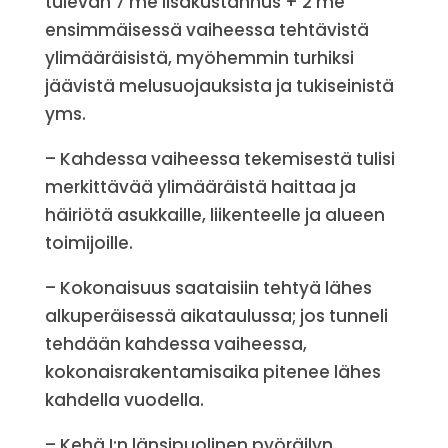
tulevan 7 me lisäkustannus + 2 me
ensimmäisessä vaiheessa tehtävistä
ylimääräisistä, myöhemmin turhiksi
jäävistä melusuojauksista ja tukiseinistä
yms.
– Kahdessa vaiheessa tekemisestä tulisi
merkittävää ylimääräistä haittaa ja
häiriötä asukkaille, liikenteelle ja alueen
toimijoille.
– Kokonaisuus saataisiin tehtyä lähes
alkuperäisessä aikataulussa; jos tunneli
tehdään kahdessa vaiheessa,
kokonaisrakentamisaika pitenee lähes
kahdella vuodella.
– Kehä I:n länsipuolinen pyöräilyn