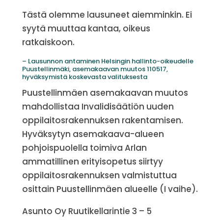
Tästä olemme lausuneet aiemminkin. Ei
syytä muuttaa kantaa, oikeus
ratkaiskoon.
– Lausunnon antaminen Helsingin hallinto-oikeudelle
Puustellinmäki, asemakaavan muutos 110517,
hyväksymistä koskevasta valituksesta
Puustellinmäen asemakaavan muutos
mahdollistaa Invalidisäätiön uuden
oppilaitosrakennuksen rakentamisen.
Hyväksytyn asemakaava-alueen
pohjoispuolella toimiva Arlan
ammatillinen erityisopetus siirtyy
oppilaitosrakennuksen valmistuttua
osittain Puustellinmäen alueelle (I vaihe).
Asunto Oy Ruutikellarintie 3 – 5