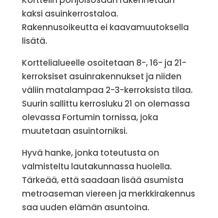
Korttelin pohjoisosaan rakennetaan
kaksi asuinkerrostaloa.
Rakennusoikeutta ei kaavamuutoksella
lisätä.
Korttelialueelle osoitetaan 8-, 16- ja 21-
kerroksiset asuinrakennukset ja niiden
väliin matalampaa 2-3-kerroksista tilaa.
Suurin sallittu kerrosluku 21 on olemassa
olevassa Fortumin tornissa, joka
muutetaan asuintorniksi.
Hyvä hanke, jonka toteutusta on
valmisteltu lautakunnassa huolella.
Tärkeää, että saadaan lisää asumista
metroaseman viereen ja merkkirakennus
saa uuden elämän asuntoina.