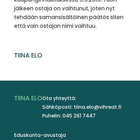
jälkeen ostaja on vaihtunut, joten nyt
tehdään samansisältöinen päätös siten
että vain ostajan nimi vaihtuu.
TIINA ELO
TIINA ELO
Ota yhteyttä:
Sähköposti: tiina.elo@vihreat.fi
Puhelin: 045 261 7447
Eduskunta-avustaja