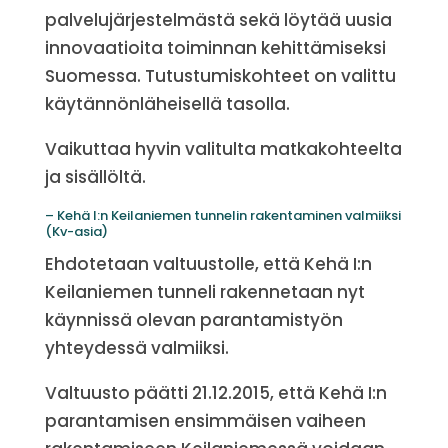
palvelujärjestelmästä sekä löytää uusia
innovaatioita toiminnan kehittämiseksi
Suomessa. Tutustumiskohteet on valittu
käytännönläheisellä tasolla.
Vaikuttaa hyvin valitulta matkakohteelta
ja sisällöltä.
– Kehä I:n Keilaniemen tunnelin rakentaminen valmiiksi
(Kv-asia)
Ehdotetaan valtuustolle, että Kehä I:n
Keilaniemen tunneli rakennetaan nyt
käynnissä olevan parantamistyön
yhteydessä valmiiksi.
Valtuusto päätti 21.12.2015, että Kehä I:n
parantamisen ensimmäisen vaiheen