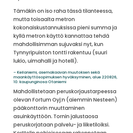
Tämäkin on iso raha tässä tilanteessa,
mutta toisaalta metron
kokonaiskustannuksissa pieni summa ja
kyllä metron käyttö kannattaa tehdä
mahdollisimman sujuvaksi nyt, kun
Tynnyripuiston tontti rakentuu (suuri
lukio, uimahalli ja hotelli).
– Keilaniemi, asemakaavan muutoksen sekä
maankäyttösopimuksen hyväksyminen, alue 220826,
10. kaupunginosa Otaniemi
Mahdollistetaan peruskorjaustarpeessa
olevan Fortum Oyj:n (aiemmin Nesteen)
pääkonttorin muuttaminen
asuinkäyttöön. Tornin jalustaosa
peruskorjataan palvelu- ja liiketiloiksi.