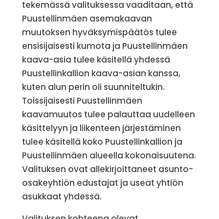
tekemässä valituksessa vaaditaan, että
Puustellinmäen asemakaavan
muutoksen hyväksymispäätös tulee
ensisijaisesti kumota ja Puustellinmäen
kaava-asia tulee käsitellä yhdessä
Puustellinkallion kaava-asian kanssa,
kuten alun perin oli suunniteltukin.
Toissijaisesti Puustellinmäen
kaavamuutos tulee palauttaa uudelleen
käsittelyyn ja liikenteen järjestäminen
tulee käsitellä koko Puustellinkallion ja
Puustellinmäen alueella kokonaisuutena.
Valituksen ovat allekirjoittaneet asunto-
osakeyhtiön edustajat ja useat yhtiön
asukkaat yhdessä.
Valituksen kohteena olevat