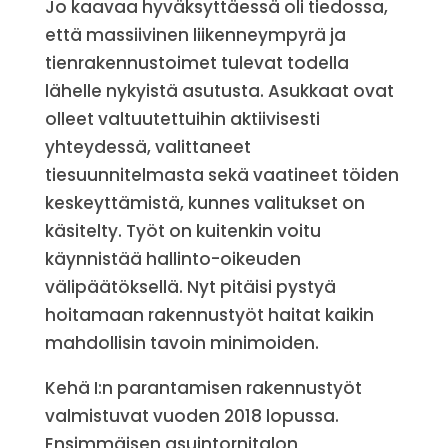
Jo kaavaa hyväksyttäessä oli tiedossa,
että massiivinen liikenneympyrä ja
tienrakennustoimet tulevat todella
lähelle nykyistä asutusta. Asukkaat ovat
olleet valtuutettuihin aktiivisesti
yhteydessä, valittaneet
tiesuunnitelmasta sekä vaatineet töiden
keskeyttämistä, kunnes valitukset on
käsitelty. Työt on kuitenkin voitu
käynnistää hallinto-oikeuden
välipäätöksellä. Nyt pitäisi pystyä
hoitamaan rakennustyöt haitat kaikin
mahdollisin tavoin minimoiden.
Kehä I:n parantamisen rakennustyöt
valmistuvat vuoden 2018 lopussa.
Ensimmäisen asuintornitalon