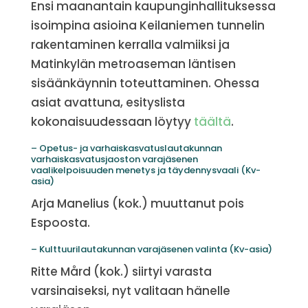
Ensi maanantain kaupunginhallituksessa
isoimpina asioina Keilaniemen tunnelin
rakentaminen kerralla valmiiksi ja
Matinkylän metroaseman läntisen
sisäänkäynnin toteuttaminen. Ohessa
asiat avattuna, esityslista
kokonaisuudessaan löytyy
täältä
.
– Opetus- ja varhaiskasvatuslautakunnan
varhaiskasvatusjaoston varajäsenen
vaalikelpoisuuden menetys ja täydennysvaali (Kv-
asia)
Arja Manelius (kok.) muuttanut pois
Espoosta.
– Kulttuurilautakunnan varajäsenen valinta (Kv-asia)
Ritte Mård (kok.) siirtyi varasta
varsinaiseksi, nyt valitaan hänelle