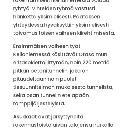
rakentamiseen Keilaniemessä voidaan
ryhtyä. Vihreiden ryhmä vastusti
hanketta yksimielisesti. Päätöksen
yhteydessä hyväksyttiin yksimielisesti
toivomus toisen vaiheen kiirehtimisestä.
Ensimmäisen vaiheen työt
Keilaniemessä käsittävät Otasolmun
eritasokiertoliittymän, noin 220 metriä
pitkän betonitunnelin, joka on
pituudeltaan noin puolet
tiesuunnitelman mukaisesta tunnelista,
sekä osan tunnelin eteläpään
ramppijärjestelyistä.
Asukkaat ovat järkyttyneitä
rakennustöistä aivan talojensa nurkalla.