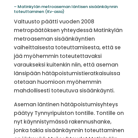
– Matinkylän metroaseman läntisen sisäänkäynnin
toteuttaminen (Kv-asia)
Valtuusto päätti vuoden 2008
metropäätöksen yhteydessä Matinkylän
metroaseman sisäänkäyntien
vaiheittaisesta toteuttamisesta, että se
jää myöhemmin toteutettavaksi
varaukseksi kuitenkin niin, että aseman
länsipään hätäpoistumistieratkaisuissa
otetaan huomioon myöhemmin
mahdollisesti toteutuva sisäänkäynti.
Aseman läntinen hätäpoistumisyhteys
päätyy Tynnyripuiston tontille. Tontille on
nyt käynnistymässä rakennushanke,
jonka takia sisäänkäynnin toteuttaminen