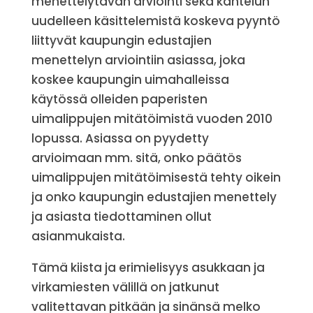
menettelytavan arviointi sekä kantelun
uudelleen käsittelemistä koskeva pyyntö
liittyvät kaupungin edustajien
menettelyn arviointiin asiassa, joka
koskee kaupungin uimahalleissa
käytössä olleiden paperisten
uimalippujen mitätöimistä vuoden 2010
lopussa. Asiassa on pyydetty
arvioimaan mm. sitä, onko päätös
uimalippujen mitätöimisestä tehty oikein
ja onko kaupungin edustajien menettely
ja asiasta tiedottaminen ollut
asianmukaista.
Tämä kiista ja erimielisyys asukkaan ja
virkamiesten välillä on jatkunut
valitettavan pitkään ja sinänsä melko