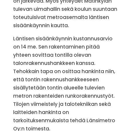
on järkevää. Myös yhteydet Matinkylän
tulevan uimahallin sekä koulun suuntaan
toteutuisivat metroasemalta läntisen
sisäänkäynnin kautta.
Läntisen sisäänkäynnin kustannusarvio
on 14 me. Sen rakentaminen pitää
yhteen sovittaa tontilla olevan
talonrakennushankkeen kanssa.
Tehokkain tapa on osittaa hankinta niin,
että tontin rakennushankkeeseen
sisällytetään tontin alueelle tulevien
metron rakenteiden runkorakennustyöt.
Tilojen viimeistely ja talotekniikan sekä
laitteiden hankinta on
tarkoituksenmukaista tehdä Länsimetro
Oy:n toimesta.