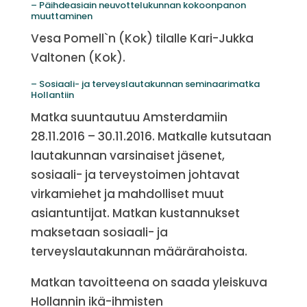
– Päihdeasiain neuvottelukunnan kokoonpanon
muuttaminen
Vesa Pomell`n (Kok) tilalle Kari-Jukka
Valtonen (Kok).
– Sosiaali- ja terveyslautakunnan seminaarimatka
Hollantiin
Matka suuntautuu Amsterdamiin
28.11.2016 – 30.11.2016. Matkalle kutsutaan
lautakunnan varsinaiset jäsenet,
sosiaali- ja terveystoimen johtavat
virkamiehet ja mahdolliset muut
asiantuntijat. Matkan kustannukset
maksetaan sosiaali- ja
terveyslautakunnan määrärahoista.
Matkan tavoitteena on saada yleiskuva
Hollannin ikä-ihmisten