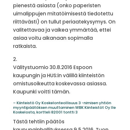
pienestä asiasta (onko paperisten
uimalippujen mitatöimisestä tiedotettu
riittävästi) on tullut periaatekysymys. On
valitettavaa ja vaikea ymmärtää, ettei
asiaa voitu aikanaan sopimalla
ratkaista.
2.
Välitystuomio 30.8.2016 Espoon
kaupungin ja HUS:in välillä kiinteistön
omistusoikeutta koskevassa asiassa.
Kaupunki voitti tämän.
– Kiinteistö Oy Koskelonteollisuus 3 -nimisen yhtiön
myyntipäätöksen muuttaminen WBK Kiinteistöt Oy:lle
Koskelosta, kortteli 82001 tontti 3
Tästä tehtiin päätös
kaupunginhallituksessa 9.5.2016. Tuon