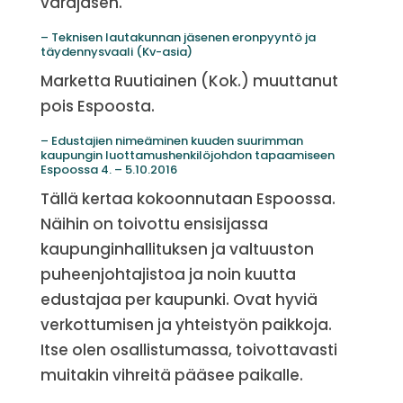
varajäsen.
– Teknisen lautakunnan jäsenen eronpyyntö ja
täydennysvaali (Kv-asia)
Marketta Ruutiainen (Kok.) muuttanut
pois Espoosta.
– Edustajien nimeäminen kuuden suurimman
kaupungin luottamushenkilöjohdon tapaamiseen
Espoossa 4. – 5.10.2016
Tällä kertaa kokoonnutaan Espoossa.
Näihin on toivottu ensisijassa
kaupunginhallituksen ja valtuuston
puheenjohtajistoa ja noin kuutta
edustajaa per kaupunki. Ovat hyviä
verkottumisen ja yhteistyön paikkoja.
Itse olen osallistumassa, toivottavasti
muitakin vihreitä pääsee paikalle.