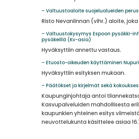
– Valtuustoaloite suojelualueiden per
Risto Nevanlinnan (vihr.) aloite, jok
– Valtuustokysymys Espoon pysäkki-inf
pysäkeillä (Kv-asia)
Hyväksyttiin annettu vastaus.
– Etuosto-oikeuden käyttäminen Nupur
Hyväksyttiin esityksen mukaan.
– Päätökset ja kirjelmät sekä kokoukse
Kaupunginjohtaja antoi tilannekat
Kasvupalveluiden mahdollisesta eri
kaupunkien yhteinen esitys viimeistä
neuvottelukunta käsittelee asiaa 16.1