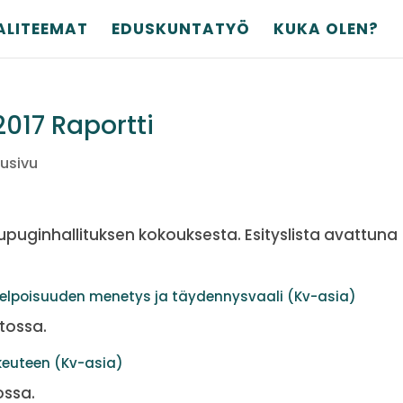
ALITEEMAT
EDUSKUNTATYÖ
KUKA OLEN?
2017 Raportti
tusivu
puginhallituksen kokouksesta. Esityslista avattuna
elpoisuuden menetys ja täydennysvaali (Kv-asia)
stossa.
keuteen (Kv-asia)
ossa.