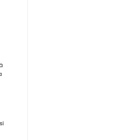
tä
a
si