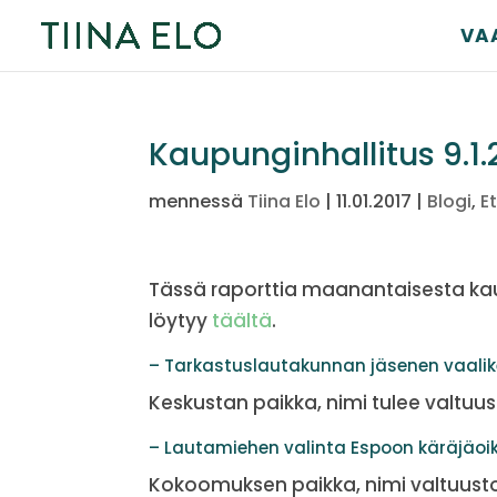
VA
Kaupunginhallitus 9.1.
mennessä
Tiina Elo
|
11.01.2017
|
Blogi
,
E
Tässä raporttia maanantaisesta kau
löytyy
täältä
.
– Tarkastuslautakunnan jäsenen vaalik
Keskustan paikka, nimi tulee valtuu
– Lautamiehen valinta Espoon käräjäoi
Kokoomuksen paikka, nimi valtuust