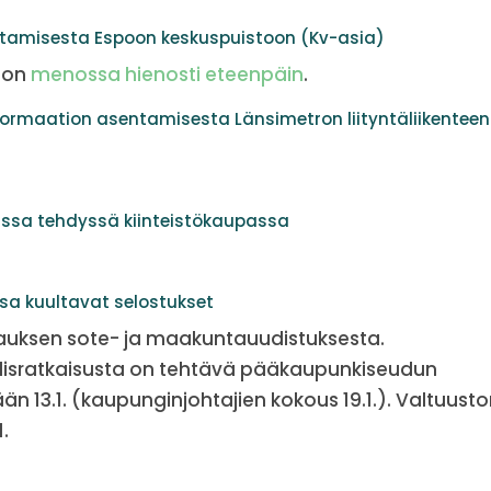
ustamisesta Espoon keskuspuistoon (Kv-asia)
a on
menossa hienosti eteenpäin
.
ormaation asentamisesta Länsimetron liityntäliikenteen
issa tehdyssä kiinteistökaupassa
ssa kuultavat selostukset
sauksen sote- ja maakuntauudistuksesta.
llisratkaisusta on tehtävä pääkaupunkiseudun
än 13.1. (kaupunginjohtajien kokous 19.1.). Valtuust
.