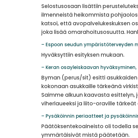
Selostusosaan lisättiin perustelute
ilmenneistä heikommista pohjaolosu
katsoi, että avopalvelukeskuksen o
joka lisää omarahoitusosuutta. Hank
– Espoon seudun ympäristöterveyden 
Hyväksyttiin esityksen mukaan.
– Keran osayleiskaavan hyväksyminen, 
Byman (perus/sit) esitti asukkaiden 
kokonaan asukkaille tärkeänä virki
Saimme alkuun kaavasta esittelyn, jo
viherlaueeksi ja liito-oraville tärkeä
– Pysäköinnin periaatteet ja pysäköinn
Päätöksentekoaineisto oli todella sek
ymmärtäisivät mistä päätetään.