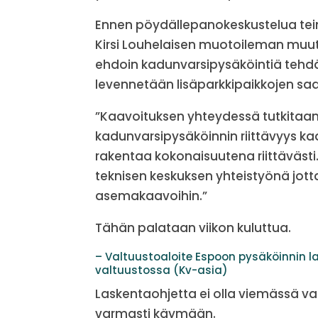
Ennen pöydällepanokeskustelua tein
Kirsi Louhelaisen muotoileman muutos
ehdoin kadunvarsipysäköintiä tehdää
levennetään lisäparkkipaikkojen saa
”Kaavoituksen yhteydessä tutkitaa
kadunvarsipysäköinnin riittävyys kaa
rakentaa kokonaisuutena riittäväst
teknisen keskuksen yhteistyönä jott
asemakaavoihin.”
Tähän palataan viikon kuluttua.
– Valtuustoaloite Espoon pysäköinnin l
valtuustossa (Kv-asia)
Laskentaohjetta ei olla viemässä val
varmasti käymään.