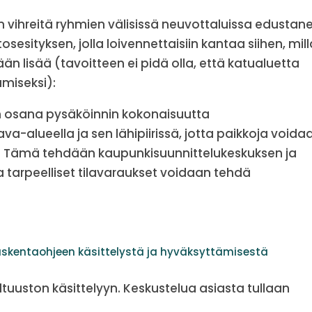
 vihreitä ryhmien välisissä neuvottaluissa edustan
esityksen, jolla loivennettaisiin kantaa siihen, mill
n lisää (tavoitteen ei pidä olla, että katualuetta
miseksi):
n osana pysäköinnin kokonaisuutta
va-alueella ja sen lähipiirissä, jotta paikkoja voida
i. Tämä tehdään kaupunkisuunnittelukeskuksen ja
a tarpeelliset tilavaraukset voidaan tehdä
askentaohjeen käsittelystä ja hyväksyttämisestä
tuuston käsittelyyn. Keskustelua asiasta tullaan