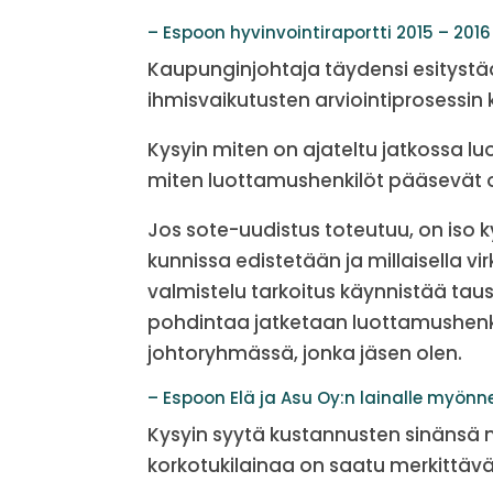
– Espoon hyvinvointiraportti 2015 – 201
Kaupunginjohtaja täydensi esitystää
ihmisvaikutusten arviointiprosessin
Kysyin miten on ajateltu jatkossa l
miten luottamushenkilöt pääsevät 
Jos sote-uudistus toteutuu, on iso 
kunnissa edistetään ja millaisella 
valmistelu tarkoitus käynnistää ta
pohdintaa jatketaan luottamushenki
johtoryhmässä, jonka jäsen olen.
– Espoon Elä ja Asu Oy:n lainalle myön
Kysyin syytä kustannusten sinänsä mel
korkotukilainaa on saatu merkittä