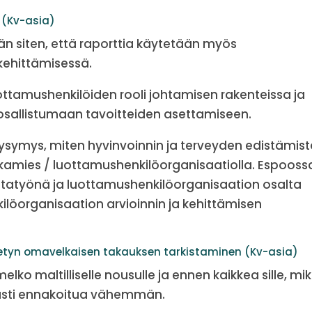
6 (Kv-asia)
n siten, että raporttia käytetään myös
 kehittämisessä.
uottamushenkilöiden rooli johtamisen rakenteissa ja
osallistumaan tavoitteiden asettamiseen.
kysymys, miten hyvinvoinnin ja terveyden edistämis
virkamies / luottamushenkilöorganisaatiolla. Espooss
ustatyönä ja luottamushenkilöorganisaation osalta
löorganisaation arvioinnin ja kehittämisen
netyn omavelkaisen takauksen tarkistaminen (Kv-asia)
ko maltilliselle nousulle ja ennen kaikkea sille, mik
västi ennakoitua vähemmän.