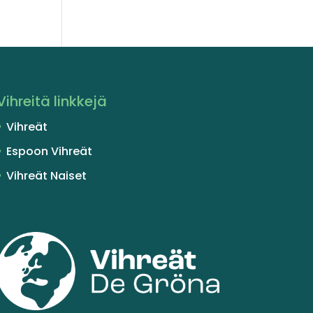
Vihreitä linkkejä
Vihreät
Espoon Vihreät
Vihreät Naiset