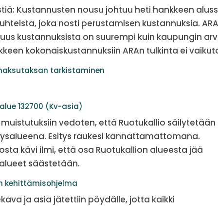
kstiä: Kustannusten nousu johtuu heti hankkeen alus
hteista, joka nosti perustamisen kustannuksia. AR
suus kustannuksista on suurempi kuin kaupungin arv
keen kokonaiskustannuksiin ARAn tulkinta ei vaikut
maksutaksan tarkistaminen
alue 132700 (Kv-asia)
muistutuksiin vedoten, että Ruotukallio säilytetään
stysalueena. Esitys raukesi kannattamattomana.
sta kävi ilmi, että osa Ruotukallion alueesta jää
t alueet säästetään.
in kehittämisohjelma
ava ja asia jätettiin pöydälle, jotta kaikki