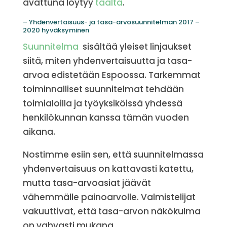
avattuna löytyy
täältä
.
– Yhdenvertaisuus- ja tasa-arvosuunnitelman 2017 –
2020 hyväksyminen
Suunnitelma
sisältää yleiset linjaukset
siitä, miten yhdenvertaisuutta ja tasa-
arvoa edistetään Espoossa. Tarkemmat
toiminnalliset suunnitelmat tehdään
toimialoilla ja työyksiköissä yhdessä
henkilökunnan kanssa tämän vuoden
aikana.
Nostimme esiin sen, että suunnitelmassa
yhdenvertaisuus on kattavasti katettu,
mutta tasa-arvoasiat jäävät
vähemmälle painoarvolle. Valmistelijat
vakuuttivat, että tasa-arvon näkökulma
on vahvasti mukana