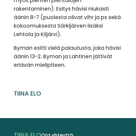
myös pienten pientalojen
rakentaminen). Esitys hävisi niukasti
äänin 8-7 (puolesta olivat vihr ja ps sekä
kokoomuksesta Särkijärven lisäksi
Lehtola ja Kiijärvi).
Byman esitti vielä palautusta, joka hävisi
äänin 13-2. Byman ja Lahtinen jättivät
eriävän mielipiteen.
TIINA ELO
TIINA ELO
Ota yhteyttä: