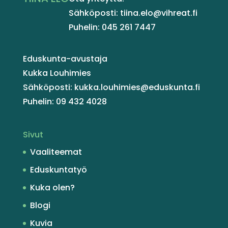
Sähköposti: tiina.elo@vihreat.fi
Puhelin: 045 261 7447
Eduskunta-avustaja
Kukka Louhimies
Sähköposti: kukka.louhimies@eduskunta.fi
Puhelin: 09 432 4028
Sivut
Vaaliteemat
Eduskuntatyö
Kuka olen?
Blogi
Kuvia