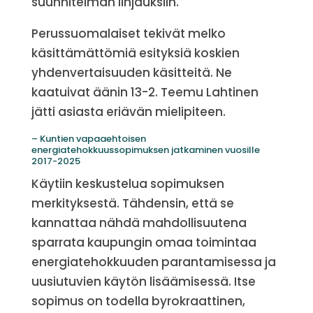
suunnitelman linjauksiin.
Perussuomalaiset tekivät melko
käsittämättömiä esityksiä koskien
yhdenvertaisuuden käsitteitä. Ne
kaatuivat äänin 13-2. Teemu Lahtinen
jätti asiasta eriävän mielipiteen.
– Kuntien vapaaehtoisen
energiatehokkuussopimuksen jatkaminen vuosille
2017-2025
Käytiin keskustelua sopimuksen
merkityksestä. Tähdensin, että se
kannattaa nähdä mahdollisuutena
sparrata kaupungin omaa toimintaa
energiatehokkuuden parantamisessa ja
uusiutuvien käytön lisäämisessä. Itse
sopimus on todella byrokraattinen,