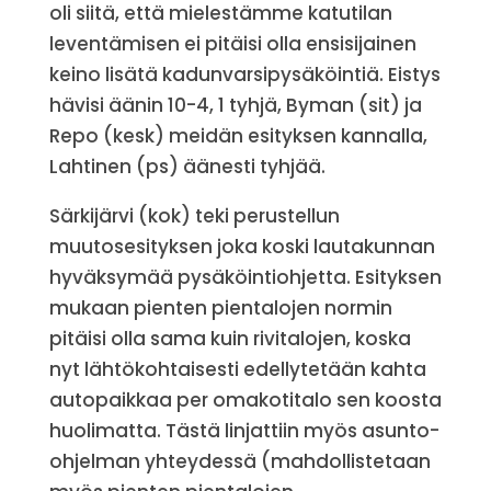
oli siitä, että mielestämme katutilan
leventämisen ei pitäisi olla ensisijainen
keino lisätä kadunvarsipysäköintiä. Eistys
hävisi äänin 10-4, 1 tyhjä, Byman (sit) ja
Repo (kesk) meidän esityksen kannalla,
Lahtinen (ps) äänesti tyhjää.
Särkijärvi (kok) teki perustellun
muutosesityksen joka koski lautakunnan
hyväksymää pysäköintiohjetta. Esityksen
mukaan pienten pientalojen normin
pitäisi olla sama kuin rivitalojen, koska
nyt lähtökohtaisesti edellytetään kahta
autopaikkaa per omakotitalo sen koosta
huolimatta. Tästä linjattiin myös asunto-
ohjelman yhteydessä (mahdollistetaan