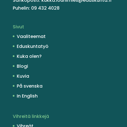
Sähköposti: kukka.louhimies@eduskunta.fi
Puhelin: 09 432 4028
Sivut
Vaaliteemat
Eduskuntatyö
Kuka olen?
Blogi
Kuvia
På svenska
In English
Vihreitä linkkejä
Vihreät