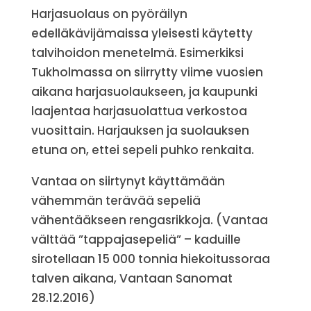
Harjasuolaus on pyöräilyn
edelläkävijämaissa yleisesti käytetty
talvihoidon menetelmä. Esimerkiksi
Tukholmassa on siirrytty viime vuosien
aikana harjasuolaukseen, ja kaupunki
laajentaa harjasuolattua verkostoa
vuosittain. Harjauksen ja suolauksen
etuna on, ettei sepeli puhko renkaita.
Vantaa on siirtynyt käyttämään
vähemmän terävää sepeliä
vähentääkseen rengasrikkoja. (Vantaa
välttää ”tappajasepeliä” – kaduille
sirotellaan 15 000 tonnia hiekoitussoraa
talven aikana, Vantaan Sanomat
28.12.2016)