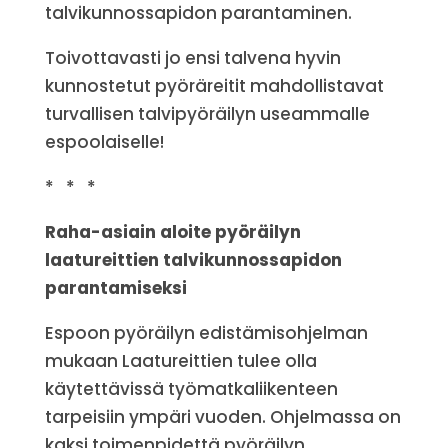
talvikunnossapidon parantaminen.
Toivottavasti jo ensi talvena hyvin
kunnostetut pyöräreitit mahdollistavat
turvallisen talvipyöräilyn useammalle
espoolaiselle!
* * *
Raha-asiain aloite pyöräilyn
laatureittien talvikunnossapidon
parantamiseksi
Espoon pyöräilyn edistämisohjelman
mukaan Laatureittien tulee olla
käytettävissä työmatkaliikenteen
tarpeisiin ympäri vuoden. Ohjelmassa on
kaksi toimenpidettä pyöräilyn