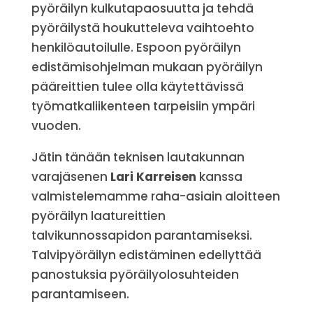
pyöräilyn kulkutapaosuutta ja tehdä
pyöräilystä houkutteleva vaihtoehto
henkilöautoilulle. Espoon pyöräilyn
edistämisohjelman mukaan pyöräilyn
pääreittien tulee olla käytettävissä
työmatkaliikenteen tarpeisiin ympäri
vuoden.
Jätin tänään teknisen lautakunnan
varajäsenen
Lari Karreisen
kanssa
valmistelemamme raha-asiain aloitteen
pyöräilyn laatureittien
talvikunnossapidon parantamiseksi.
Talvipyöräilyn edistäminen edellyttää
panostuksia pyöräilyolosuhteiden
parantamiseen.