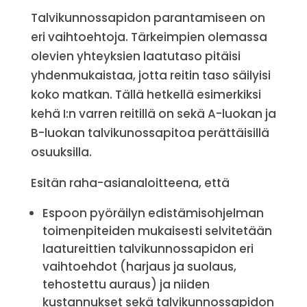
Talvikunnossapidon parantamiseen on
eri vaihtoehtoja. Tärkeimpien olemassa
olevien yhteyksien laatutaso pitäisi
yhdenmukaistaa, jotta reitin taso säilyisi
koko matkan. Tällä hetkellä esimerkiksi
kehä I:n varren reitillä on sekä A-luokan ja
B-luokan talvikunossapitoa perättäisillä
osuuksilla.
Esitän raha-asianaloitteena, että
Espoon pyöräilyn edistämisohjelman
toimenpiteiden mukaisesti selvitetään
laatureittien talvikunnossapidon eri
vaihtoehdot (harjaus ja suolaus,
tehostettu auraus) ja niiden
kustannukset sekä talvikunnossapidon