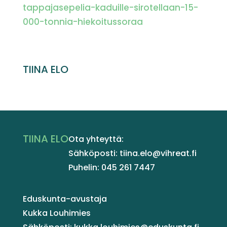
tappajasepelia-kaduille-sirotellaan-15-
000-tonnia-hiekoitussoraa
TIINA ELO
TIINA ELO
Ota yhteyttä:
Sähköposti: tiina.elo@vihreat.fi
Puhelin: 045 261 7447
Eduskunta-avustaja
Kukka Louhimies