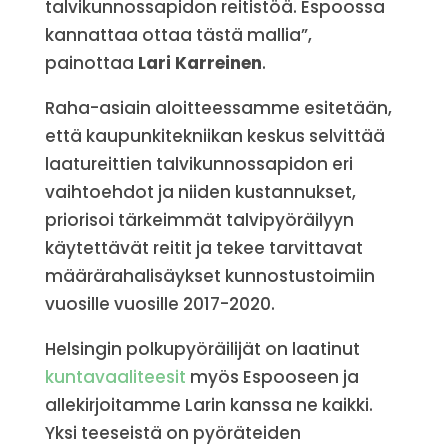
talvikunnossapidon reitistöä. Espoossa
kannattaa ottaa tästä mallia”,
painottaa
Lari Karreinen
.
Raha-asiain aloitteessamme esitetään,
että kaupunkitekniikan keskus selvittää
laatureittien talvikunnossapidon eri
vaihtoehdot ja niiden kustannukset,
priorisoi tärkeimmät talvipyöräilyyn
käytettävät reitit ja tekee tarvittavat
määrärahalisäykset kunnostustoimiin
vuosille vuosille 2017-2020.
Helsingin polkupyöräilijät on laatinut
kuntavaaliteesit
myös Espooseen ja
allekirjoitamme Larin kanssa ne kaikki.
Yksi teeseistä on pyöräteiden