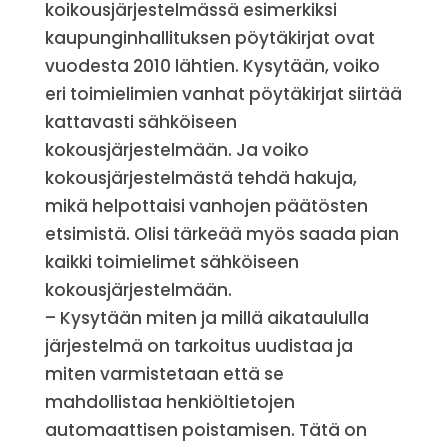
koikousjärjestelmässä esimerkiksi
kaupunginhallituksen pöytäkirjat ovat
vuodesta 2010 lähtien. Kysytään, voiko
eri toimielimien vanhat pöytäkirjat siirtää
kattavasti sähköiseen
kokousjärjestelmään. Ja voiko
kokousjärjestelmästä tehdä hakuja,
mikä helpottaisi vanhojen päätösten
etsimistä. Olisi tärkeää myös saada pian
kaikki toimielimet sähköiseen
kokousjärjestelmään.
– Kysytään miten ja millä aikataululla
järjestelmä on tarkoitus uudistaa ja
miten varmistetaan että se
mahdollistaa henkiöltietojen
automaattisen poistamisen. Tätä on