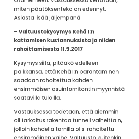
Otaniemeen. Vastauksessa kerrotaan,
miten päätöksenteko on edennyt.
Asiasta lisää jäljempänä.
– Valtuustokysymys Kehä I:n
kattamisen kustannuksista ja niiden
rahoittamisesta 11.9.2017
Kysymys siitä, pitääkö edelleen
paikkansa, että Kehä I:n parantaminen
saadaan rahoitettua kahden
ensimmäisen asuintornitontin myynnistä
saatavilla tuloilla.
Vastauksessa todetaan, että aiemmin
oli tarkoitus rakentaa tunneli vaiheittain,
jolloin kahdella tornilla olisi rahoitettu
ensimmäinen vaihe. Valtuusto kuitenkin