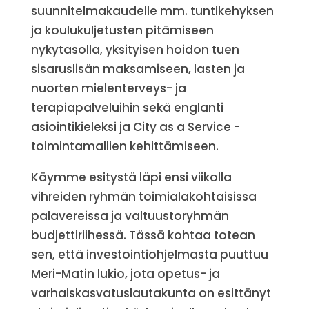
suunnitelmakaudelle mm. tuntikehyksen
ja koulukuljetusten pitämiseen
nykytasolla, yksityisen hoidon tuen
sisaruslisän maksamiseen, lasten ja
nuorten mielenterveys- ja
terapiapalveluihin sekä englanti
asiointikieleksi ja City as a Service -
toimintamallien kehittämiseen.
Käymme esitystä läpi ensi viikolla
vihreiden ryhmän toimialakohtaisissa
palavereissa ja valtuustoryhmän
budjettiriihessä. Tässä kohtaa totean
sen, että investointiohjelmasta puuttuu
Meri-Matin lukio, jota opetus- ja
varhaiskasvatuslautakunta on esittänyt