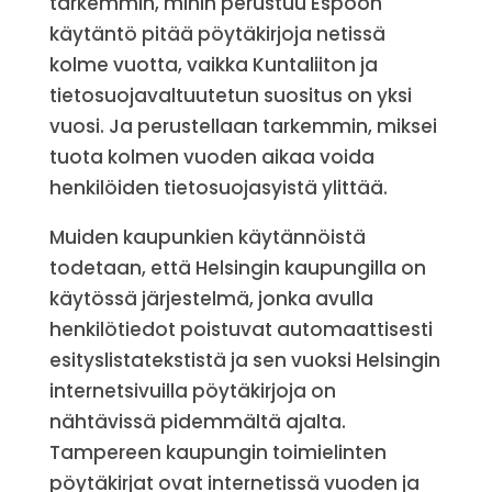
tarkemmin, mihin perustuu Espoon
käytäntö pitää pöytäkirjoja netissä
kolme vuotta, vaikka Kuntaliiton ja
tietosuojavaltuutetun suositus on yksi
vuosi. Ja perustellaan tarkemmin, miksei
tuota kolmen vuoden aikaa voida
henkilöiden tietosuojasyistä ylittää.
Muiden kaupunkien käytännöistä
todetaan, että Helsingin kaupungilla on
käytössä järjestelmä, jonka avulla
henkilötiedot poistuvat automaattisesti
esityslistatekstistä ja sen vuoksi Helsingin
internetsivuilla pöytäkirjoja on
nähtävissä pidemmältä ajalta.
Tampereen kaupungin toimielinten
pöytäkirjat ovat internetissä vuoden ja