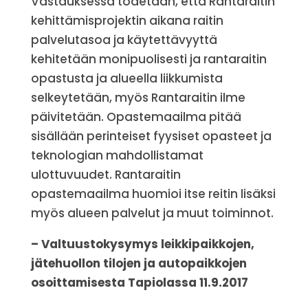
Vastauksessa todetaan, että Rantaraitin
kehittämisprojektin aikana raitin
palvelutasoa ja käytettävyyttä
kehitetään monipuolisesti ja rantaraitin
opastusta ja alueella liikkumista
selkeytetään, myös Rantaraitin ilme
päivitetään. Opastemaailma pitää
sisällään perinteiset fyysiset opasteet ja
teknologian mahdollistamat
ulottuvuudet. Rantaraitin
opastemaailma huomioi itse reitin lisäksi
myös alueen palvelut ja muut toiminnot.
– Valtuustokysymys leikkipaikkojen,
jätehuollon tilojen ja autopaikkojen
osoittamisesta Tapiolassa 11.9.2017