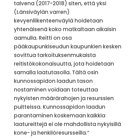
talvena (2017-2018) siten, että yksi
(Länsiväylän varren)
kevyenliikenteenväylä hoidetaan
yhtenäisenä koko matkaltaan aikaisin
aamulla. Reitti on osa
pääkaupunkiseudun kaupunkien kesken
sovittua tarkoituksenmukaista
reitistökokonaisuutta, jota hoidetaan
samalla laatutasolla. Tältä osin
kunnossapidon laadun tason
nostaminen voidaan toteuttaa
nykyisten määrärahojen ja resurssien
puitteissa. Kunnossapidon laadun
parantaminen koskemaan kaikkia
laatureittejä ei ole mahdollista nykyisillä
kone- ja henkilöresursseilla.”