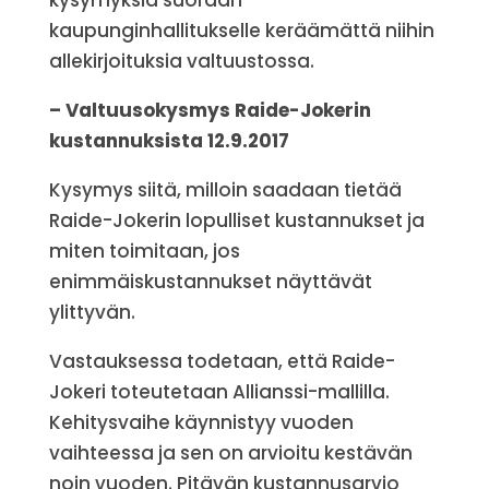
kysymyksiä suoraan
kaupunginhallitukselle keräämättä niihin
allekirjoituksia valtuustossa.
– Valtuusokysmys Raide-Jokerin
kustannuksista 12.9.2017
Kysymys siitä, milloin saadaan tietää
Raide-Jokerin lopulliset kustannukset ja
miten toimitaan, jos
enimmäiskustannukset näyttävät
ylittyvän.
Vastauksessa todetaan, että Raide-
Jokeri toteutetaan Allianssi-mallilla.
Kehitysvaihe käynnistyy vuoden
vaihteessa ja sen on arvioitu kestävän
noin vuoden. Pitävän kustannusarvio