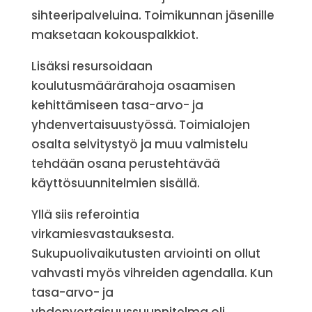
sihteeripalveluina. Toimikunnan jäsenille
maksetaan kokouspalkkiot.
Lisäksi resursoidaan
koulutusmäärärahoja osaamisen
kehittämiseen tasa-arvo- ja
yhdenvertaisuustyössä. Toimialojen
osalta selvitystyö ja muu valmistelu
tehdään osana perustehtävää
käyttösuunnitelmien sisällä.
Yllä siis referointia
virkamiesvastauksesta.
Sukupuolivaikutusten arviointi on ollut
vahvasti myös vihreiden agendalla. Kun
tasa-arvo- ja