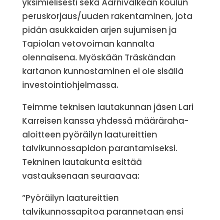
yksimielisesti sekä Aarnivalkean koulun
peruskorjaus/uuden rakentaminen, jota
pidän asukkaiden arjen sujumisen ja
Tapiolan vetovoiman kannalta
olennaisena. Myöskään Träskändan
kartanon kunnostaminen ei ole sisällä
investointiohjelmassa.
Teimme teknisen lautakunnan jäsen Lari
Karreisen kanssa yhdessä määräraha-
aloitteen pyöräilyn laatureittien
talvikunnossapidon parantamiseksi.
Tekninen lautakunta esittää
vastauksenaan seuraavaa:
”Pyöräilyn laatureittien
talvikunnossapitoa parannetaan ensi