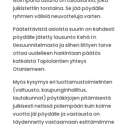
isoimpana asiana on talousarvio, joka
julkistettiin torstaina. Se jää pöydälle
ryhmien välisiä neuvotteluja varten.
Päätettävistä asioista suurin on kahdesti
pöydälle jätetty lausunto Kehä I:n
tiesuunnitelmasta ja siihen liittyen tarve
ottaa uudelleen harkintaan päätös
katkaista Tapiolantien yhteys
Otaniemeen.
Myös kysymys eri luottamustoimielinten
(valtuusto, kaupunginhallitus,
lautakunnat) pöytäkirjojen pitämisestä
julkisesti netissä pidempään kuin kolme
vuotta jäi pöydälle ja vastausta on
täydennetty vastaamaan esittämiimme