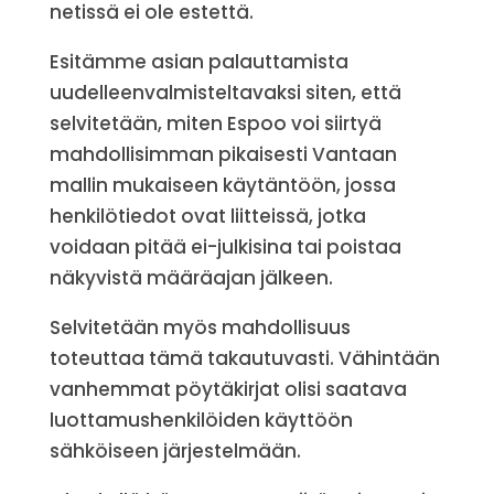
netissä ei ole estettä.
Esitämme asian palauttamista
uudelleenvalmisteltavaksi siten, että
selvitetään, miten Espoo voi siirtyä
mahdollisimman pikaisesti Vantaan
mallin mukaiseen käytäntöön, jossa
henkilötiedot ovat liitteissä, jotka
voidaan pitää ei-julkisina tai poistaa
näkyvistä määräajan jälkeen.
Selvitetään myös mahdollisuus
toteuttaa tämä takautuvasti. Vähintään
vanhemmat pöytäkirjat olisi saatava
luottamushenkilöiden käyttöön
sähköiseen järjestelmään.