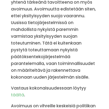
yhtenä tärkeänä tavoitteena on myös
avoimuus. Avoimuutta edistetään siten,
ettei yksityisyyden suoja vaarannu.
Uusissa tietojärjestelmissä on
mahdollista nykyistä paremmin
varmistaa yksityisyyden suojan
toteutuminen. Tätä ei kuitenkaan
pystytä toteuttamaan nykyistä
päätöksentekojärjestelmää
parantelemalla, vaan toiminnallisuudet
on määriteltävä ja rakennettava
kokonaan uuden järjestelmän sisälle.
Vastaus kokonaisuudessaan löytyy
täältä
.
Avoimuus on vihreille keskeisiä politiikan