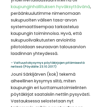
yhdenvertaisuussuunnitelma oli
kaupunginhallituksen hyväksyttävänä
,
peräänkuulutimme nimenomaan
sukupuolten välisen tasa-arvon
systemaattisempaa tarkastelua
kaupungin toiminnoisa. Hyvä, että
sukupuolivaikutusten arviointia
pilotoidaan seuraavan talousarvion
laadinnan yhteydessä.
– Valtuustokysymys pöytäkirjojen pitämisestä
netissä (Pöydälle 23.10.2017)
Jouni Särkijärven (kok) tekemä
aiheellinen kysymys siitä, miten
kaupungin eri luottamustoimielinten
pöytäkirjat saataisiin nettiin pysyvästi.
Vastauksessa selostetaan nyt