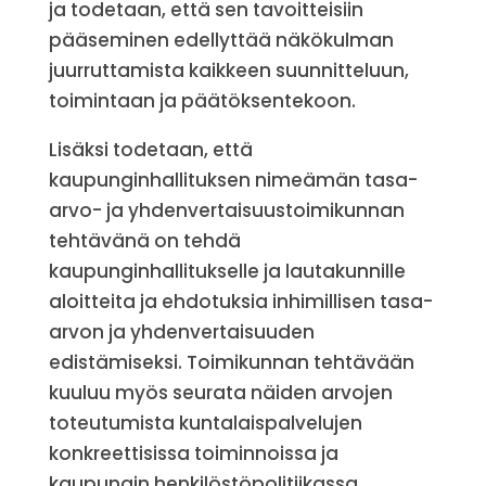
ja todetaan, että sen tavoitteisiin
pääseminen edellyttää näkökulman
juurruttamista kaikkeen suunnitteluun,
toimintaan ja päätöksentekoon.
Lisäksi todetaan, että
kaupunginhallituksen nimeämän tasa-
arvo- ja yhdenvertaisuustoimikunnan
tehtävänä on tehdä
kaupunginhallitukselle ja lautakunnille
aloitteita ja ehdotuksia inhimillisen tasa-
arvon ja yhdenvertaisuuden
edistämiseksi. Toimikunnan tehtävään
kuuluu myös seurata näiden arvojen
toteutumista kuntalaispalvelujen
konkreettisissa toiminnoissa ja
kaupungin henkilöstöpolitiikassa