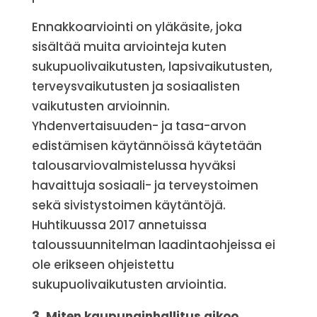
Ennakkoarviointi on yläkäsite, joka
sisältää muita arviointeja kuten
sukupuolivaikutusten, lapsivaikutusten,
terveysvaikutusten ja sosiaalisten
vaikutusten arvioinnin.
Yhdenvertaisuuden- ja tasa-arvon
edistämisen käytännöissä käytetään
talousarviovalmistelussa hyväksi
havaittuja sosiaali- ja terveystoimen
sekä sivistystoimen käytäntöjä.
Huhtikuussa 2017 annetuissa
taloussuunnitelman laadintaohjeissa ei
ole erikseen ohjeistettu
sukupuolivaikutusten arviointia.
3. Miten kaupunginhallitus aikoo