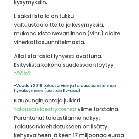
kysymyksiin.
Lisäksi listalla on tukku
valtuustoaloitteita ja kysymyksiä,
mukana Risto Nevanlinnan (vihr.) aloite
viherkattosuunnitelmasta.
Alla lista-asiat lyhyesti avattuna.
Esityslista kokonaisuudessaan löytyy
täältä
-Vuoden 2018 talousarvion ja taloussuunnitelman
hyväksyminen (osittain Kv-asia)
Kaupunginjohtaja julkisti
talousarvioesityksensä
viime torstaina.
Parantunut taloustilanne näkyy:
Talousarvioehdotukseen on lisätty
kehysvaiheen jälkeen 17 miljoonaa euroa