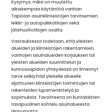
Kysymys, miksi on muutettu
aikaisempaa käytäntöä vanhan
Tapiolan asuinkiinteistöjen tarvitsemien
leikki- ja autopaikkatilojen sekä
jätehuoltotilojen osalta.
Vastauksessa todetaan, että yleisten
alueiden ja kiinteistöjen rakentamisen,
vanhojen asuinalueiden korjauksen tai
yleisten alueiden suunnittelun ja
kunnossapidon yhteydessä on ilmennyt
tarve selkiyttää yleiselle alueelle
sijoittuvien kiinteistöjen toimintojen tai
rakenteiden lupamenettelyä ja
sopimuksia. Tavoitteena on kuntalaisten
tasapuolinen kohtelu asuinalueesta
riippumatta.