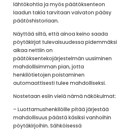
lähtökohtia ja myös päätöksenteon
laadun takia tarvitaan vaivaton pääsy
päätöshistoriaan.
Näyttää siltä, että ainoa keino saada
pöytäkirjat tulevaisuudessa pidemmäksi
aikaa nettiin on
päätöksentekojärjestelmän uusiminen
mahdollisimman pian, jotta
henkilötietojen poistaminen
automaattisesti tulee mahdolliseksi.
Nostetaan esiin vielä nämä näkökulmat:
– Luottamushenkilöille pitää järjestää
mahdollisuus päästä käsiksi vanhoihin
pöytäkirjoihin. Sähköisessä