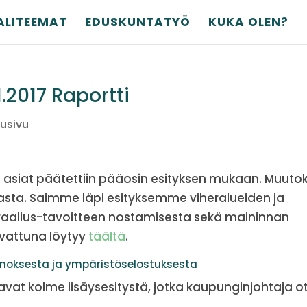
ALITEEMAT
EDUSKUNTATYÖ
KUKA OLEN?
.2017 Raportti
tusivu
asiat päätettiin pääosin esityksen mukaan. Muutok
asta. Saimme läpi esityksemme viheralueiden ja
utraalius-tavoitteen nostamisesta sekä maininnan
 avattuna löytyy
täältä
.
nnoksesta ja ympäristöselostuksesta
t kolme lisäysesitystä, jotka kaupunginjohtaja ot