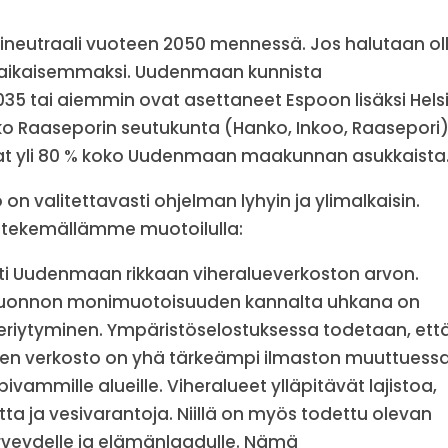
lineutraali vuoteen 2050 mennessä. Jos halutaan ol
aa aikaisemmaksi. Uudenmaan kunnista
035 tai aiemmin ovat asettaneet Espoon lisäksi Helsi
oko Raaseporin seutukunta (Hanko, Inkoo, Raasepori
at yli 80 % koko Uudenmaan maakunnan asukkaista
on valitettavasti ohjelman lyhyin ja ylimalkaisin.
a tekemällämme muotoilulla:
ti Uudenmaan rikkaan viheralueverkoston arvon.
 luonnon monimuotoisuuden kannalta uhkana on
eriytyminen. Ympäristöselostuksessa todetaan, ett
nen verkosto on yhä tärkeämpi ilmaston muuttuessa
pivammille alueille. Viheralueet ylläpitävät lajistoa,
ta ja vesivarantoja. Niillä on myös todettu olevan
rveydelle ja elämänlaadulle. Nämä