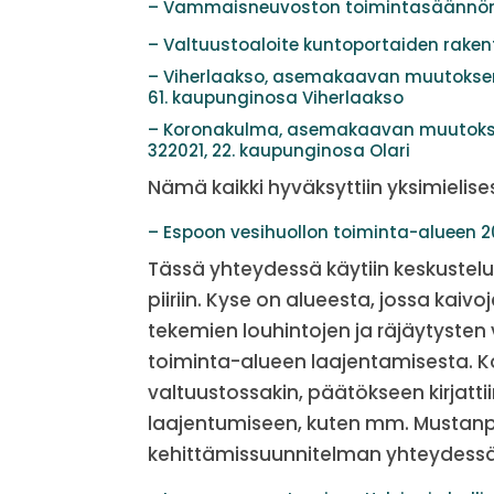
– Vammaisneuvoston toimintasäännö
– Valtuustoaloite kuntoportaiden rake
– Viherlaakso, asemakaavan muutokse
61. kaupunginosa Viherlaakso
– Koronakulma, asemakaavan muutokse
322021, 22. kaupunginosa Olari
Nämä kaikki hyväksyttiin yksimielise
– Espoon vesihuollon toiminta-alueen 
Tässä yhteydessä käytiin keskustelu
piiriin. Kyse on alueesta, jossa kai
tekemien louhintojen ja räjäytysten
toiminta-alueen laajentamisesta. Ko
valtuustossakin, päätökseen kirjatti
laajentumiseen, kuten mm. Mustanp
kehittämissuunnitelman yhteydessä 