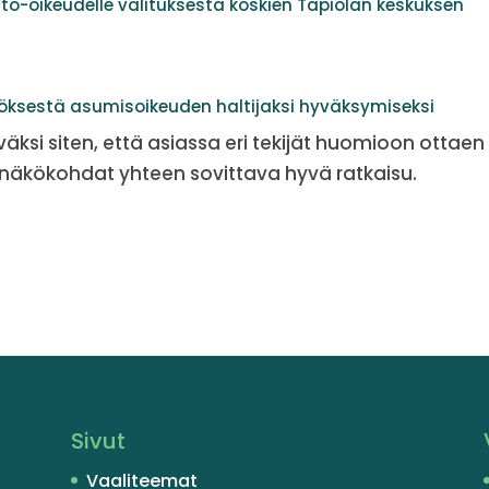
to-oikeudelle valituksesta koskien Tapiolan keskuksen
öksestä asumisoikeuden haltijaksi hyväksymiseksi
väksi siten, että asiassa eri tekijät huomioon ottaen
näkökohdat yhteen sovittava hyvä ratkaisu.
Sivut
Vaaliteemat