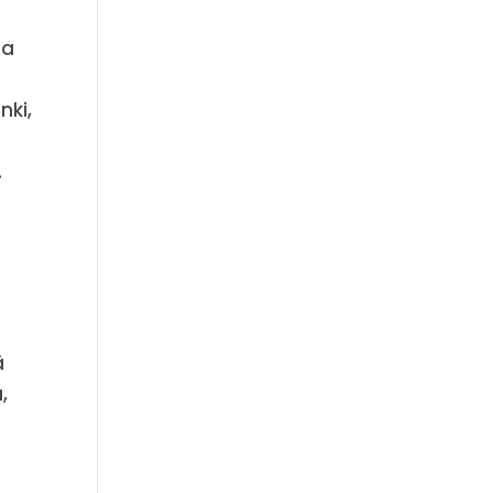
la
nki,
)
.
ä
,