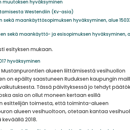
n muutoksen hyväksyminen
ntamisesta Westendiin (Kv-asia)
n sekä maankäyttösopimuksen hyväksyminen, alue 1503
n sekä maankäyttö- ja esisopimuksen hyväksyminen, a
sti esityksen mukaan.
2017 hyväksyminen
 Mustanpurontien alueen liittämisestä vesihuollon
vojen on epäilty saastuneen Ruduksen kaupungin mail
 vaikutuksesta. Tässä päivityksessä jo tehdyt päätö
ska asia on ollut moneen kertaan esillä
in esittelijän toimesta, että toiminta-alueen
uron alueen vesihuoltoon, otetaan kantaa vesihuol
keväällä 2018.