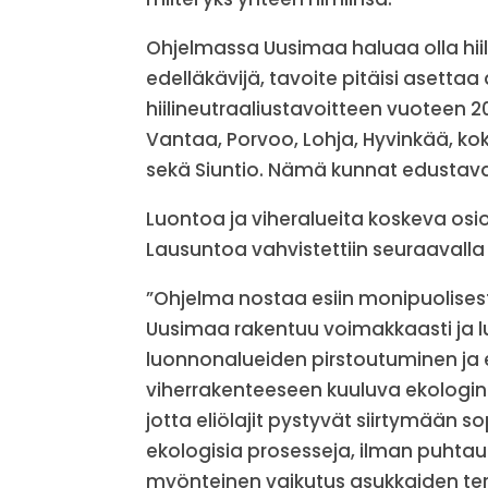
Ohjelmassa Uusimaa haluaa olla hii
edelläkävijä, tavoite pitäisi asett
hiilineutraaliustavoitteen vuoteen 2
Vantaa, Porvoo, Lohja, Hyvinkää, k
sekä Siuntio. Nämä kunnat edustav
Luontoa ja viheralueita koskeva osio 
Lausuntoa vahvistettiin seuraavall
”Ohjelma nostaa esiin monipuolises
Uusimaa rakentuu voimakkaasti ja
luonnonalueiden pirstoutuminen ja 
viherrakenteeseen kuuluva ekologi
jotta eliölajit pystyvät siirtymään so
ekologisia prosesseja, ilman puhtaut
myönteinen vaikutus asukkaiden te