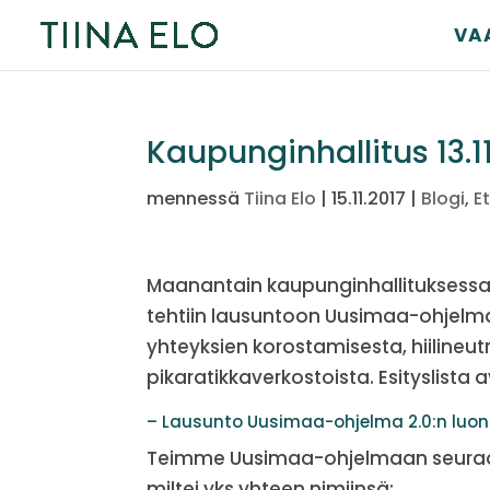
VA
Kaupunginhallitus 13.11
mennessä
Tiina Elo
|
15.11.2017
|
Blogi
,
E
Maanantain kaupunginhallituksessa 
tehtiin lausuntoon Uusimaa-ohjelm
yhteyksien korostamisesta, hiiline
pikaratikkaverkostoista. Esityslista
– Lausunto Uusimaa-ohjelma 2.0:n luo
Teimme Uusimaa-ohjelmaan seuraava
miltei yks yhteen nimiinsä: