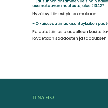
– Lausunnon antaminen Helsingin hallin
asemakaavan muutosta, alue 210427
Hyväksyttiin esityksen mukaan.
– Oikaisuvaatimus asuntoyksikön päät
Palautettiin asia uudelleen käsiteltä
löydetään säädösten ja tapauksen 
TIINA ELO