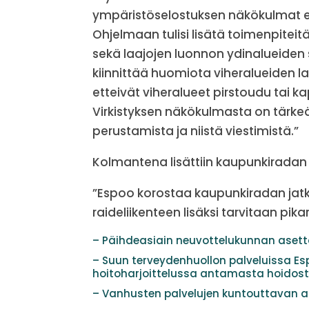
ympäristöselostuksen näkökulmat ei
Ohjelmaan tulisi lisätä toimenpiteit
sekä laajojen luonnon ydinalueiden 
kiinnittää huomiota viheralueiden la
etteivät viheralueet pirstoudu tai ka
Virkistyksen näkökulmasta on tärkeää
perustamista ja niistä viestimistä.”
Kolmantena lisättiin kaupunkiradan 
”Espoo korostaa kaupunkiradan jat
raideliikenteen lisäksi tarvitaan pik
– Päihdeasiain neuvottelukunnan asett
– Suun terveydenhuollon palveluissa E
hoitoharjoittelussa antamasta hoidos
– Vanhusten palvelujen kuntouttavan arv