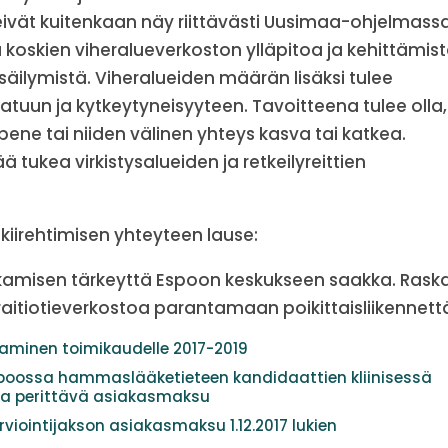
vät kuitenkaan näy riittävästi Uusimaa-ohjelmassa
ä koskien viheralueverkoston ylläpitoa ja kehittämis
säilymistä. Viheralueiden määrän lisäksi tulee
atuun ja kytkeytyneisyyteen. Tavoitteena tulee olla,
pene tai niiden välinen yhteys kasva tai katkea.
 tukea virkistysalueiden ja retkeilyreittien
kiirehtimisen yhteyteen lause:
kamisen tärkeyttä Espoon keskukseen saakka. Rask
araitiotieverkostoa parantamaan poikittaisliikennett
aminen toimikaudelle 2017-2019
spoossa hammaslääketieteen kandidaattien kliinisessä
ta perittävä asiakasmaksu
iointijakson asiakasmaksu 1.12.2017 lukien