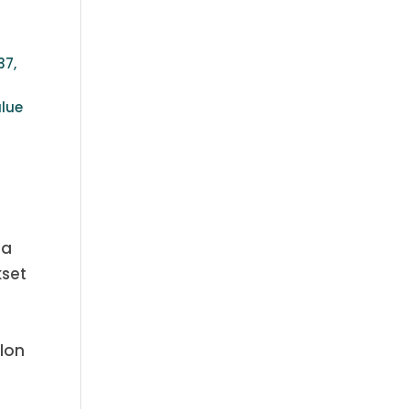
37,
lue
la
kset
lon