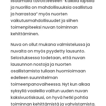
lisäämällä tavoitteeseen ”Kaikilla lapsilla
ja nuorilla on mahdollisuuksia osallistua
ja harrastaa” myös nuorten
vaikutusmahdollisuudet ja siihen
toimenpiteeksi nuvan toiminnan
kehittäminen.
Nuva on ollut mukana valmistelussa ja
nuvalta on myös pyydetty lausunto.
Selostuksessa todetaan, että nuvan
lausunnon nostoja ja nuorten
osallistamista tullaan huomioimaan
edelleen suunnitelman
toimeenpanovaiheessa. Nyt kun alkaa
syksyllä vaaleilla valitun uuden nuvan
kaksivuotiskausi, on hyvä hetki pohtia
toiminnan kehittämistä ja vahvistamista.