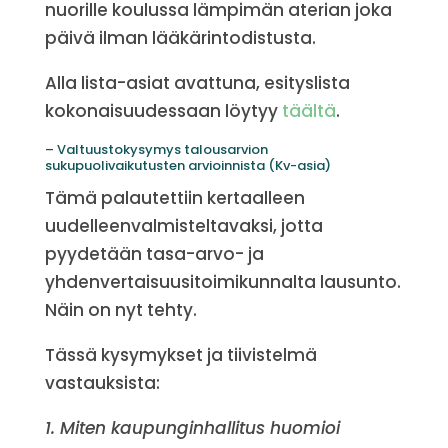
nuorille koulussa lämpimän aterian joka
päivä ilman lääkärintodistusta.
Alla lista-asiat avattuna, esityslista
kokonaisuudessaan löytyy
täältä
.
– Valtuustokysymys talousarvion
sukupuolivaikutusten arvioinnista (Kv-asia)
Tämä palautettiin kertaalleen
uudelleenvalmisteltavaksi, jotta
pyydetään tasa-arvo- ja
yhdenvertaisuusitoimikunnalta lausunto.
Näin on nyt tehty.
Tässä kysymykset ja tiivistelmä
vastauksista:
1. Miten kaupunginhallitus huomioi