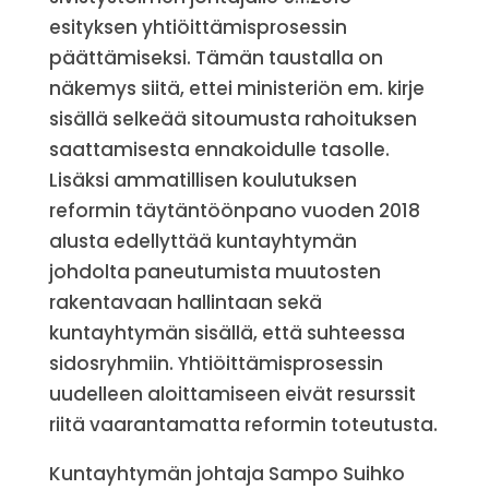
esityksen yhtiöittämisprosessin
päättämiseksi. Tämän taustalla on
näkemys siitä, ettei ministeriön em. kirje
sisällä selkeää sitoumusta rahoituksen
saattamisesta ennakoidulle tasolle.
Lisäksi ammatillisen koulutuksen
reformin täytäntöönpano vuoden 2018
alusta edellyttää kuntayhtymän
johdolta paneutumista muutosten
rakentavaan hallintaan sekä
kuntayhtymän sisällä, että suhteessa
sidosryhmiin. Yhtiöittämisprosessin
uudelleen aloittamiseen eivät resurssit
riitä vaarantamatta reformin toteutusta.
Kuntayhtymän johtaja Sampo Suihko