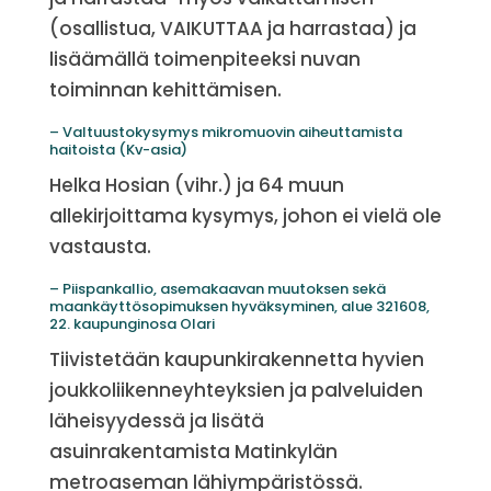
(osallistua, VAIKUTTAA ja harrastaa) ja
lisäämällä toimenpiteeksi nuvan
toiminnan kehittämisen.
– Valtuustokysymys mikromuovin aiheuttamista
haitoista (Kv-asia)
Helka Hosian (vihr.) ja 64 muun
allekirjoittama kysymys, johon ei vielä ole
vastausta.
– Piispankallio, asemakaavan muutoksen sekä
maankäyttösopimuksen hyväksyminen, alue 321608,
22. kaupunginosa Olari
Tiivistetään kaupunkirakennetta hyvien
joukkoliikenneyhteyksien ja palveluiden
läheisyydessä ja lisätä
asuinrakentamista Matinkylän
metroaseman lähiympäristössä.