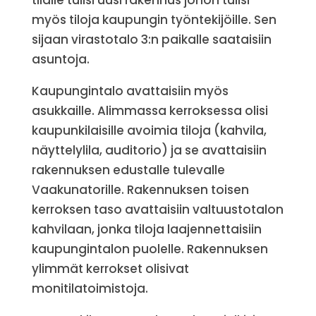
tilalle tulisi uusi rakennus johon tulisi
myös tiloja kaupungin työntekijöille. Sen
sijaan virastotalo 3:n paikalle saataisiin
asuntoja.
Kaupungintalo avattaisiin myös
asukkaille. Alimmassa kerroksessa olisi
kaupunkilaisille avoimia tiloja (kahvila,
näyttelylila, auditorio) ja se avattaisiin
rakennuksen edustalle tulevalle
Vaakunatorille. Rakennuksen toisen
kerroksen taso avattaisiin valtuustotalon
kahvilaan, jonka tiloja laajennettaisiin
kaupungintalon puolelle. Rakennuksen
ylimmät kerrokset olisivat
monitilatoimistoja.