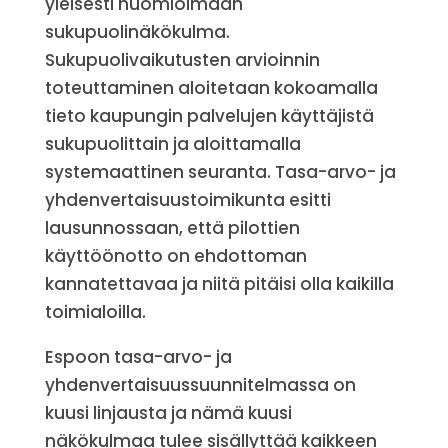
yleisesti huomioimaan
sukupuolinäkökulma.
Sukupuolivaikutusten arvioinnin
toteuttaminen aloitetaan kokoamalla
tieto kaupungin palvelujen käyttäjistä
sukupuolittain ja aloittamalla
systemaattinen seuranta. Tasa-arvo- ja
yhdenvertaisuustoimikunta esitti
lausunnossaan, että pilottien
käyttöönotto on ehdottoman
kannatettavaa ja niitä pitäisi olla kaikilla
toimialoilla.
Espoon tasa-arvo- ja
yhdenvertaisuussuunnitelmassa on
kuusi linjausta ja nämä kuusi
näkökulmaa tulee sisällyttää kaikkeen