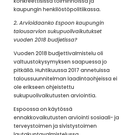
konkreettisissa toiminnoissa ja
kaupungin henkilöstöpolitiikassa.
2. Arvioidaanko Espoon kaupungin
talousarvion sukupuolivaikutukset
vuoden 2018 budjetissa?
Vuoden 2018 budjettivalmistelu oli
valtuustokysymyksen saapuessa jo
pitkällä. Huhtikuussa 2017 annetuissa
taloussuunnitelman laadintaohjeissa ei
ole erikseen ohjeistettu
sukupuolivaikutusten arviointia.
Espoossa on käytössä
ennakkovaikutusten arviointi sosiaali- ja
terveystoimen ja sivistystoimen
lautakuntavalmistelussa.