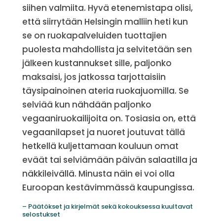
siihen valmiita. Hyvä etenemistapa olisi,
että siirrytään Helsingin malliin heti kun
se on ruokapalveluiden tuottajien
puolesta mahdollista ja selvitetään sen
jälkeen kustannukset sille, paljonko
maksaisi, jos jatkossa tarjottaisiin
täysipainoinen ateria ruokajuomilla. Se
selviää kun nähdään paljonko
vegaaniruokailijoita on. Tosiasia on, että
vegaanilapset ja nuoret joutuvat tällä
hetkellä kuljettamaan kouluun omat
eväät tai selviämään päivän salaatilla ja
näkkileivällä. Minusta näin ei voi olla
Euroopan kestävimmässä kaupungissa.
– Päätökset ja kirjelmät sekä kokouksessa kuultavat
selostukset