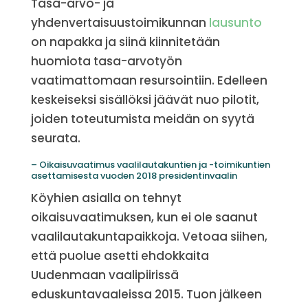
Tasa-arvo- ja
yhdenvertaisuustoimikunnan
lausunto
on napakka ja siinä kiinnitetään
huomiota tasa-arvotyön
vaatimattomaan resursointiin. Edelleen
keskeiseksi sisällöksi jäävät nuo pilotit,
joiden toteutumista meidän on syytä
seurata.
– Oikaisuvaatimus vaalilautakuntien ja -toimikuntien
asettamisesta vuoden 2018 presidentinvaalin
Köyhien asialla on tehnyt
oikaisuvaatimuksen, kun ei ole saanut
vaalilautakuntapaikkoja. Vetoaa siihen,
että puolue asetti ehdokkaita
Uudenmaan vaalipiirissä
eduskuntavaaleissa 2015. Tuon jälkeen