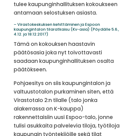
tulee kaupunginhallituksen kokoukseen
antamaan selostuksen asiasta.
– Virastokeskuksen kehittäminen ja Espoon
kaupungintalon tilaratkaisu (Kv-asia) (Pöydälle 5.6.,
4.12. ja 18.12.2017)
Tämä on kokouksen haastavin
päätösasia joka nyt toivottavasti
saadaan kaupunginhallituksen osalta
päätökseen.
Pohjaesitys on siis kaupungintalon ja
valtuustotalon purkaminen siten, että
Virastotalo 2:n tilalle (talo jonka
alakerrassa on K-kauppa)
rakennettaisiin uusi Espoo-talo, jonne
tulisi asukkaita palvelevia tiloja, työtiloja
kaupungin työntekijöille sekä tilat