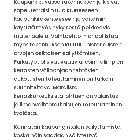
Kaupunkikuvassa rakennuksen julkisivut
sopeutettaisiin uudistuneeseen
kaupunkirakenteeseen ja voitaisiin
käyttää myös nykyisestä poikkeavia
materiaaleja. Vaihtoehto mahdollistaa
myös rakennuksen kulttuurihistoriallisten
arvojen osittaisen säilyttämisen.
Purkutyöt olisivat vaativia, esim. alimpien
kerrosten välipohjaan tehtävien
aukotusten toteuttaminen on tarkoin
suunniteltava. Matalista
kerroskorkeuksista johtuen on valaistus
ja ilmanvaihtoratkaisujen toteuttaminen
työlästä.
Kannatan kaupungintalon säilyttämistä,
koska näin saadaan säilytettyä