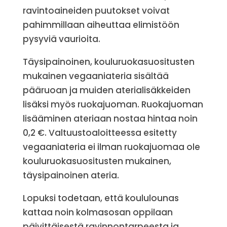
ravintoaineiden puutokset voivat
pahimmillaan aiheuttaa elimistöön
pysyviä vaurioita.
Täysipainoinen, kouluruokasuositusten
mukainen vegaaniateria sisältää
pääruoan ja muiden aterialisäkkeiden
lisäksi myös ruokajuoman. Ruokajuoman
lisääminen ateriaan nostaa hintaa noin
0,2 €. Valtuustoaloitteessa esitetty
vegaaniateria ei ilman ruokajuomaa ole
kouluruokasuositusten mukainen,
täysipainoinen ateria.
Lopuksi todetaan, että koululounas
kattaa noin kolmasosan oppilaan
päivittäisestä ravinnontarpeesta ja