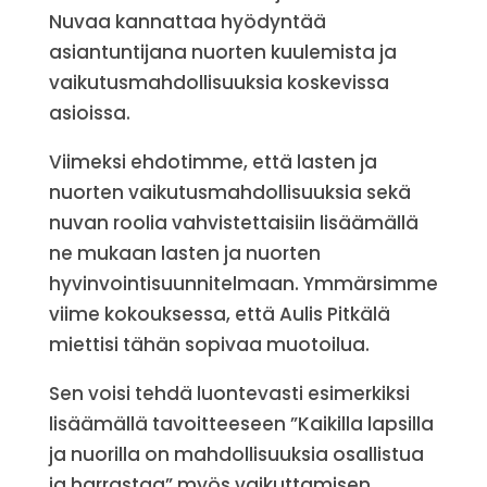
Nuvaa kannattaa hyödyntää
asiantuntijana nuorten kuulemista ja
vaikutusmahdollisuuksia koskevissa
asioissa.
Viimeksi ehdotimme, että lasten ja
nuorten vaikutusmahdollisuuksia sekä
nuvan roolia vahvistettaisiin lisäämällä
ne mukaan lasten ja nuorten
hyvinvointisuunnitelmaan. Ymmärsimme
viime kokouksessa, että Aulis Pitkälä
miettisi tähän sopivaa muotoilua.
Sen voisi tehdä luontevasti esimerkiksi
lisäämällä tavoitteeseen ”Kaikilla lapsilla
ja nuorilla on mahdollisuuksia osallistua
ja harrastaa” myös vaikuttamisen