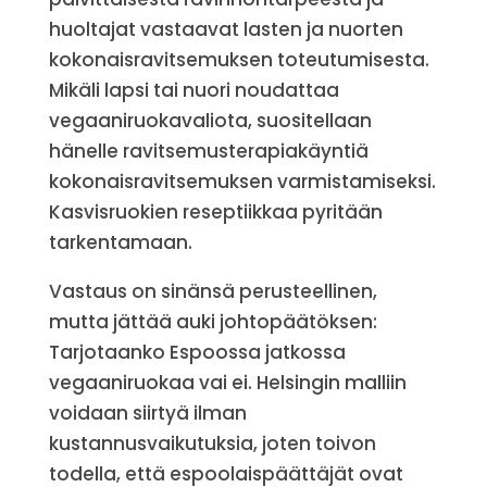
huoltajat vastaavat lasten ja nuorten
kokonaisravitsemuksen toteutumisesta.
Mikäli lapsi tai nuori noudattaa
vegaaniruokavaliota, suositellaan
hänelle ravitsemusterapiakäyntiä
kokonaisravitsemuksen varmistamiseksi.
Kasvisruokien reseptiikkaa pyritään
tarkentamaan.
Vastaus on sinänsä perusteellinen,
mutta jättää auki johtopäätöksen:
Tarjotaanko Espoossa jatkossa
vegaaniruokaa vai ei. Helsingin malliin
voidaan siirtyä ilman
kustannusvaikutuksia, joten toivon
todella, että espoolaispäättäjät ovat