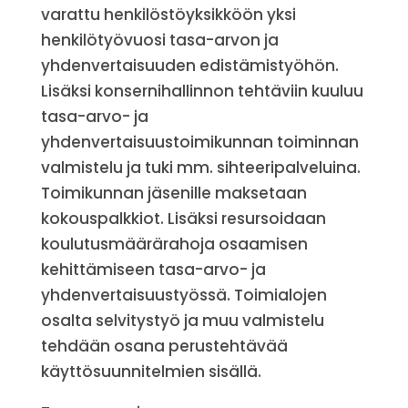
varattu henkilöstöyksikköön yksi
henkilötyövuosi tasa-arvon ja
yhdenvertaisuuden edistämistyöhön.
Lisäksi konsernihallinnon tehtäviin kuuluu
tasa-arvo- ja
yhdenvertaisuustoimikunnan toiminnan
valmistelu ja tuki mm. sihteeripalveluina.
Toimikunnan jäsenille maksetaan
kokouspalkkiot. Lisäksi resursoidaan
koulutusmäärärahoja osaamisen
kehittämiseen tasa-arvo- ja
yhdenvertaisuustyössä. Toimialojen
osalta selvitystyö ja muu valmistelu
tehdään osana perustehtävää
käyttösuunnitelmien sisällä.