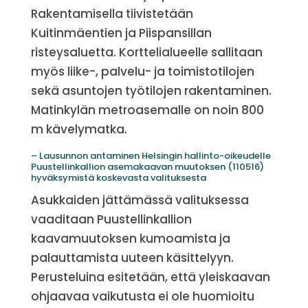
Rakentamisella tiivistetään
Kuitinmäentien ja Piispansillan
risteysaluetta. Korttelialueelle sallitaan
myös liike-, palvelu- ja toimistotilojen
sekä asuntojen työtilojen rakentaminen.
Matinkylän metroasemalle on noin 800
m kävelymatka.
– Lausunnon antaminen Helsingin hallinto-oikeudelle
Puustellinkallion asemakaavan muutoksen (110516)
hyväksymistä koskevasta valituksesta
Asukkaiden jättämässä valituksessa
vaaditaan Puustellinkallion
kaavamuutoksen kumoamista ja
palauttamista uuteen käsittelyyn.
Perusteluina esitetään, että yleiskaavan
ohjaavaa vaikutusta ei ole huomioitu