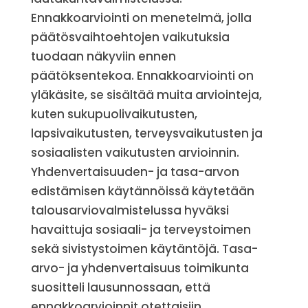
Ennakkoarviointi on menetelmä, jolla
päätösvaihtoehtojen vaikutuksia
tuodaan näkyviin ennen
päätöksentekoa. Ennakkoarviointi on
yläkäsite, se sisältää muita arviointeja,
kuten sukupuolivaikutusten,
lapsivaikutusten, terveysvaikutusten ja
sosiaalisten vaikutusten arvioinnin.
Yhdenvertaisuuden- ja tasa-arvon
edistämisen käytännöissä käytetään
talousarviovalmistelussa hyväksi
havaittuja sosiaali- ja terveystoimen
sekä sivistystoimen käytäntöjä. Tasa-
arvo- ja yhdenvertaisuus toimikunta
suositteli lausunnossaan, että
ennakkoarvioinnit otettaisiin