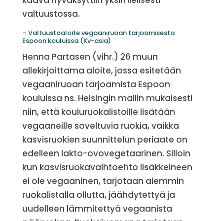
kaava hyväksyttiin yksimielisesti
valtuustossa.
– Valtuustoaloite vegaaniruoan tarjoamisesta
Espoon kouluissa (Kv-asia)
Henna Partasen (vihr.) 26 muun
allekirjoittama aloite, jossa esitetään
vegaaniruoan tarjoamista Espoon
kouluissa ns. Helsingin mallin mukaisesti
niin, että kouluruokalistoille lisätään
vegaaneille soveltuvia ruokia, vaikka
kasvisruokien suunnittelun periaate on
edelleen lakto-ovovegetaarinen. Silloin
kun kasvisruokavaihtoehto lisäkkeineen
ei ole vegaaninen, tarjotaan aiemmin
ruokalistalla ollutta, jäähdytettyä ja
uudelleen lämmitettyä vegaanista