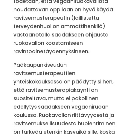
todetaan, että vegaaniruokavaliota
noudattavan oppilaan on hyvä käydä
ravitsemusterapeutin (laillistettu
terveydenhuollon ammattihenkilö)
vastaanotolla saadakseen ohjausta
ruokavalion koostamiseen
ravintoainetäydennyksineen.
Pääkaupunkiseudun
ravitsemusterapeuttien
yhteiskokouksessa on päädytty siihen,
että ravitsemusterapiakäynti on
suositeltava, mutta ei pakollinen
edellytys saadakseen vegaaniruoan
koulussa. Ruokavalion riittävyydestä ja
ravitsemuksellisuudesta huolehtiminen
on tärkeää etenkin kasvuikäisille, koska