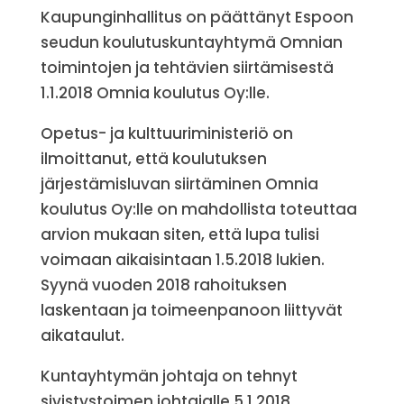
Kaupunginhallitus on päättänyt Espoon
seudun koulutuskuntayhtymä Omnian
toimintojen ja tehtävien siirtämisestä
1.1.2018 Omnia koulutus Oy:lle.
Opetus- ja kulttuuriministeriö on
ilmoittanut, että koulutuksen
järjestämisluvan siirtäminen Omnia
koulutus Oy:lle on mahdollista toteuttaa
arvion mukaan siten, että lupa tulisi
voimaan aikaisintaan 1.5.2018 lukien.
Syynä vuoden 2018 rahoituksen
laskentaan ja toimeenpanoon liittyvät
aikataulut.
Kuntayhtymän johtaja on tehnyt
sivistystoimen johtajalle 5.1.2018