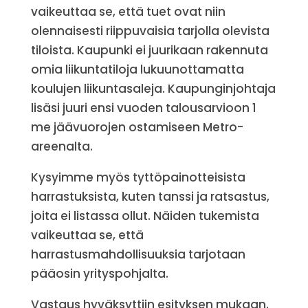
vaikeuttaa se, että tuet ovat niin
olennaisesti riippuvaisia tarjolla olevista
tiloista. Kaupunki ei juurikaan rakennuta
omia liikuntatiloja lukuunottamatta
koulujen liikuntasaleja. Kaupunginjohtaja
lisäsi juuri ensi vuoden talousarvioon 1
me jäävuorojen ostamiseen Metro-
areenalta.
Kysyimme myös tyttöpainotteisista
harrastuksista, kuten tanssi ja ratsastus,
joita ei listassa ollut. Näiden tukemista
vaikeuttaa se, että
harrastusmahdollisuuksia tarjotaan
pääosin yrityspohjalta.
Vastaus hyväksyttiin esityksen mukaan.