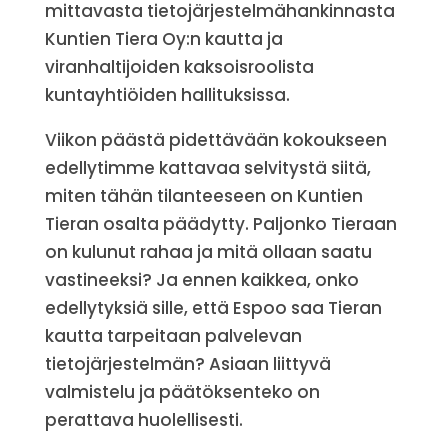
mittavasta tietojärjestelmähankinnasta
Kuntien Tiera Oy:n kautta ja
viranhaltijoiden kaksoisroolista
kuntayhtiöiden hallituksissa.
Viikon päästä pidettävään kokoukseen
edellytimme kattavaa selvitystä siitä,
miten tähän tilanteeseen on Kuntien
Tieran osalta päädytty. Paljonko Tieraan
on kulunut rahaa ja mitä ollaan saatu
vastineeksi? Ja ennen kaikkea, onko
edellytyksiä sille, että Espoo saa Tieran
kautta tarpeitaan palvelevan
tietojärjestelmän? Asiaan liittyvä
valmistelu ja päätöksenteko on
perattava huolellisesti.