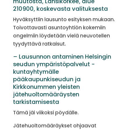
muutosta, Länsikorkee, alue
210900, koskevasta valituksesta
Hyväksyttiin lausunto esityksen mukaan.
Toivottavasti asuntoyhtiön kokemiin
ongelmiin löydetään vielä neuvotellen
tyydyttävä ratkaisut.
– Lausunnon antaminen Helsingin
seudun ympäristöpalvelut -
kuntayhtymälle
pääkaupunkiseudun ja
Kirkkonummen yleisten
jätehuoltomääräysten
tarkistamisesta
Tämä jäi viikoksi pöydälle.
Jätehuoltomääräykset ohjaavat