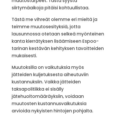
muutostarpeet. Tästä syystä
siirtymäaikoja pitäisi kohtuullistaa.
Tästä me vihreät olemme eri mieltä ja
teimme muutosesityksiä, jotta
lausunnossa otetaan selkeä myönteinen
kanta kierrätyksen lisäämiseen Espoo-
tarinan kestävän kehityksen tavoitteiden
mukaisesti.
Muutoksilla on vaikutuksia myös
jätteiden kuljetuksesta aiheutuviin
kustannuksiin. Vaikka jätteiden
taksapolitiikka ei sisälly
jätehuoltomääräyksiin, voidaan
muutosten kustannusvaikutuksia
arvioida nykyisten hintojen pohjalta.