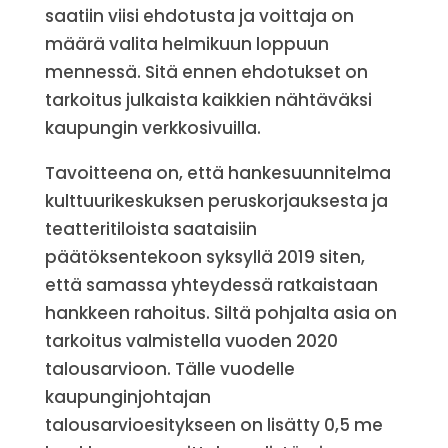
saatiin viisi ehdotusta ja voittaja on
määrä valita helmikuun loppuun
mennessä. Sitä ennen ehdotukset on
tarkoitus julkaista kaikkien nähtäväksi
kaupungin verkkosivuilla.
Tavoitteena on, että hankesuunnitelma
kulttuurikeskuksen peruskorjauksesta ja
teatteritiloista saataisiin
päätöksentekoon syksyllä 2019 siten,
että samassa yhteydessä ratkaistaan
hankkeen rahoitus. Siltä pohjalta asia on
tarkoitus valmistella vuoden 2020
talousarvioon. Tälle vuodelle
kaupunginjohtajan
talousarvioesitykseen on lisätty 0,5 me