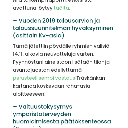
Alla tarkempi raportti, esityslista
avattuna löytyy
täältä
.
– Vuoden 2019 talousarvion ja
taloussuunnitelman hyväksyminen
(osittain Kv-asia)
Tämä jätettiin pöydälle ryhmien välisiä
14.11. alkavia neuvotteluja varten.
Pyynnöstäni aineistoon lisätään tila- ja
asuntojaoston edellyttämä
perusteellisempi vastaus
Träskänkan
kartanoa koskevaan raha-asia
aloitteeseen.
– Valtuustokysymys
ympäristöterveyden
huomioimisesta päätöksenteossa