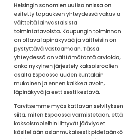
Helsingin sanomien uutisoinnissa on
esitetty tapauksen yhteydessä vakavia
väitteitä lainvastaisista
toimintatavoista. Kaupungin toiminnan
on oltava läpinäkyvää ja väitteisiin on
pystyttävä vastaamaan. Tässä
yhteydessä on välttämätöntä arvioida,
onko nykyinen järjestely kaksoisroolien
osalta Espoossa uuden kuntalain
mukainen ja ennen kaikkea avoin,
läpinäkyvä ja eettisesti kestävä.
Tarvitsemme myös kattavan selvityksen
siitä, miten Espoossa varmistetaan, että
kaksoisrooleihin liittyvät jääviydet
käsitellään asianmukaisesti: pidetäänkö