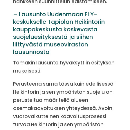
hankkeen suunnittelun edistämiseen.
– Lausunto Uudenmaan ELY-
keskukselle Tapiolan Heikintorin
kauppakeskusta koskevasta
suojeluesityksestä ja siihen
liittyvästä museoviraston
lausunnosta
Tämäkin lausunto hyväksyttiin esityksen
mukaisesti.
Perusteena sama tässä kuin edellisessä:
Heikintorin ja sen ympäristön suojelu on
perusteltua määritellä alueen
asemakaavoituksen yhteydessä. Avoin
vuorovaikutteinen kaavoitusprosessi
turvaa Heikintorin ja sen ympäristön