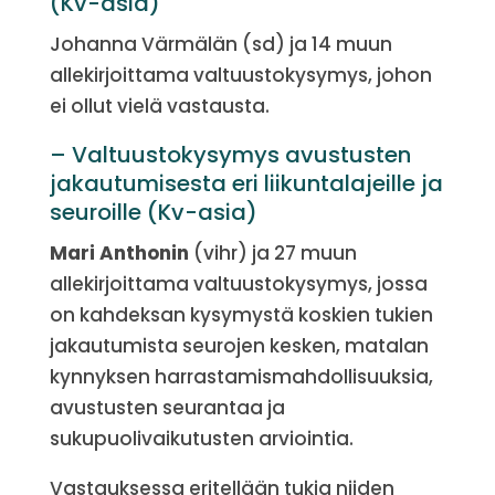
(Kv-asia)
Johanna Värmälän (sd) ja 14 muun
allekirjoittama valtuustokysymys, johon
ei ollut vielä vastausta.
– Valtuustokysymys avustusten
jakautumisesta eri liikuntalajeille ja
seuroille (Kv-asia)
Mari Anthonin
(vihr) ja 27 muun
allekirjoittama valtuustokysymys, jossa
on kahdeksan kysymystä koskien tukien
jakautumista seurojen kesken, matalan
kynnyksen harrastamismahdollisuuksia,
avustusten seurantaa ja
sukupuolivaikutusten arviointia.
Vastauksessa eritellään tukia niiden