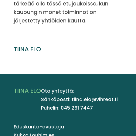
tärkeää olla tässä etujoukoissa, kun
kaupungin monet toiminnot on
järjestetty yhtiöiden kautta.
TIINA ELO
TIINA ELO
Ota yhteyttä:
Sähköposti: tiina.elo@vihreat.fi
Puhelin: 045 261 7447
Eduskunta-avustaja
Kukka Louhimies