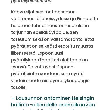
pyöräilyolosuhteet.”
Kaava sijaitsee metroaseman
välittömässä läheisyydessä ja Finnoosta
halutaan tehdä ilmastonmuutoksen
torjunnan edelläkävijäalue. Sen
toteutumiseksi on välttämätöntä, että
pyörätiet on selkeästi eroteltu muusta
liikenteestä. Espoon uusi
pyöräilykoordinaattori aloittaa pian
työnsä. Toivottavasti Espoon
pyörätieinfra saadaan sen myötä
vihdoin modernin pyöräilykaupungin
tasolle.
– Lausunnon antaminen Helsingin
hallinto-oikeudelle asemakaavan