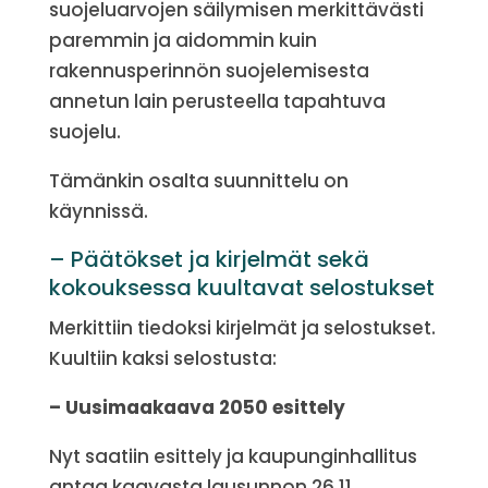
suojeluarvojen säilymisen merkittävästi
paremmin ja aidommin kuin
rakennusperinnön suojelemisesta
annetun lain perusteella tapahtuva
suojelu.
Tämänkin osalta suunnittelu on
käynnissä.
– Päätökset ja kirjelmät sekä
kokouksessa kuultavat selostukset
Merkittiin tiedoksi kirjelmät ja selostukset.
Kuultiin kaksi selostusta:
– Uusimaakaava 2050 esittely
Nyt saatiin esittely ja kaupunginhallitus
antaa kaavasta lausunnon 26.11.