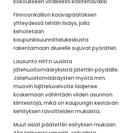
kokoukseen virallisesti käsiteltäväksi
Finnoonkallion kaavapäätöksen
yhteydessä tehtiin lisäys, jolla
kehotetaan
kaupunkisuunnittelukeskusta
rakentamaan alueelle sujuvat pyörätiet.
Lausunto HSY:n uusista
jätehuoltomääryksistä jätettiin pöydälle.
Jätehuoltomääräysten myötä mm.
muovin lajitteluvelvoite laajenee
koskemaan vähintään viiden asunnon
kiinteistöjä, mikä on kaupungin kestävän
kehityksen tavoitteiden mukaista.
Muut asiat päätettiin esityksen mukaan.