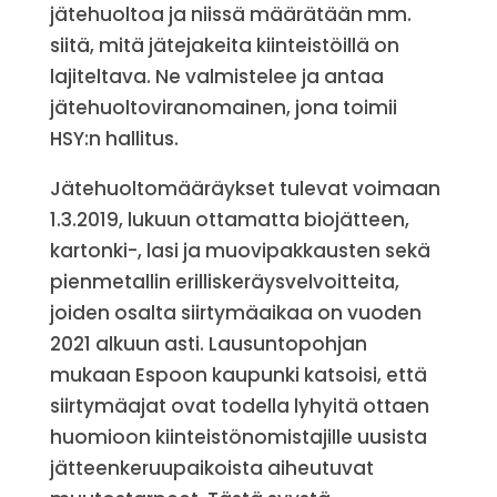
jätehuoltoa ja niissä määrätään mm.
siitä, mitä jätejakeita kiinteistöillä on
lajiteltava. Ne valmistelee ja antaa
jätehuoltoviranomainen, jona toimii
HSY:n hallitus.
Jätehuoltomääräykset tulevat voimaan
1.3.2019, lukuun ottamatta biojätteen,
kartonki-, lasi ja muovipakkausten sekä
pienmetallin erilliskeräysvelvoitteita,
joiden osalta siirtymäaikaa on vuoden
2021 alkuun asti. Lausuntopohjan
mukaan Espoon kaupunki katsoisi, että
siirtymäajat ovat todella lyhyitä ottaen
huomioon kiinteistönomistajille uusista
jätteenkeruupaikoista aiheutuvat