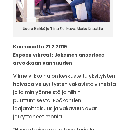
Saara Hyrkkö ja Tiina Elo. Kuva: Marko Knuutila
Kannanotto 21.2.2019
Espoon vihreät: Jokainen ansaitsee
arvokkaan vanhuuden
Viime viikkoina on keskusteltu yksityisten
hoivapalveluyritysten vakavista virheistä
ja laiminlyönneistä ja niihin
puuttumisesta. Epäkohtien
laajamittaisuus ja vakavuus ovat
järkyttäneet monia.
“Hyvää hoivaa on oltava tarjolla