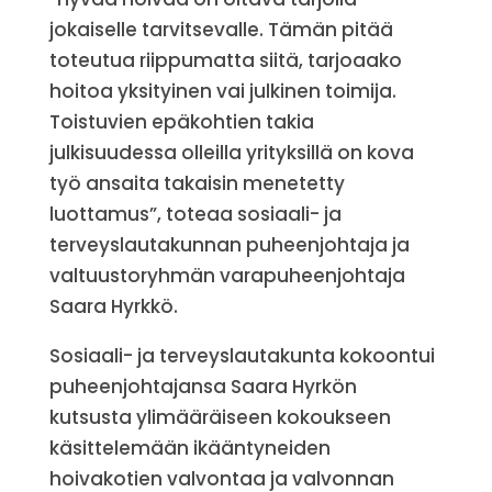
jokaiselle tarvitsevalle. Tämän pitää
toteutua riippumatta siitä, tarjoaako
hoitoa yksityinen vai julkinen toimija.
Toistuvien epäkohtien takia
julkisuudessa olleilla yrityksillä on kova
työ ansaita takaisin menetetty
luottamus”, toteaa sosiaali- ja
terveyslautakunnan puheenjohtaja ja
valtuustoryhmän varapuheenjohtaja
Saara Hyrkkö.
Sosiaali- ja terveyslautakunta kokoontui
puheenjohtajansa Saara Hyrkön
kutsusta ylimääräiseen kokoukseen
käsittelemään ikääntyneiden
hoivakotien valvontaa ja valvonnan