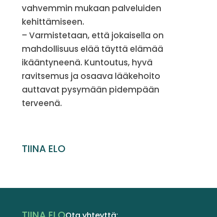
vahvemmin mukaan palveluiden
kehittämiseen.
– Varmistetaan, että jokaisella on
mahdollisuus elää täyttä elämää
ikääntyneenä. Kuntoutus, hyvä
ravitsemus ja osaava lääkehoito
auttavat pysymään pidempään
terveenä.
TIINA ELO
TIINA ELO
Ota yhteyttä: