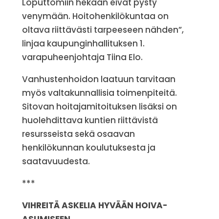
Loputtomiin hekään eivät pysty
venymään. Hoitohenkilökuntaa on
oltava riittävästi tarpeeseen nähden”,
linjaa kaupunginhallituksen 1.
varapuheenjohtaja Tiina Elo.
Vanhustenhoidon laatuun tarvitaan
myös valtakunnallisia toimenpiteitä.
Sitovan hoitajamitoituksen lisäksi on
huolehdittava kuntien riittävistä
resursseista sekä osaavan
henkilökunnan koulutuksesta ja
saatavuudesta.
***
VIHREITÄ ASKELIA HYVÄÄN HOIVA-