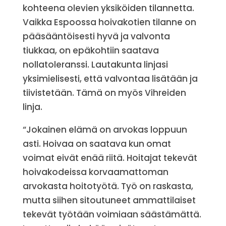
kohteena olevien yksiköiden tilannetta.
Vaikka Espoossa hoivakotien tilanne on
pääsääntöisesti hyvä ja valvonta
tiukkaa, on epäkohtiin saatava
nollatoleranssi. Lautakunta linjasi
yksimielisesti, että valvontaa lisätään ja
tiivistetään. Tämä on myös Vihreiden
linja.
“Jokainen elämä on arvokas loppuun
asti. Hoivaa on saatava kun omat
voimat eivät enää riitä. Hoitajat tekevät
hoivakodeissa korvaamattoman
arvokasta hoitotyötä. Työ on raskasta,
mutta siihen sitoutuneet ammattilaiset
tekevät työtään voimiaan säästämättä.