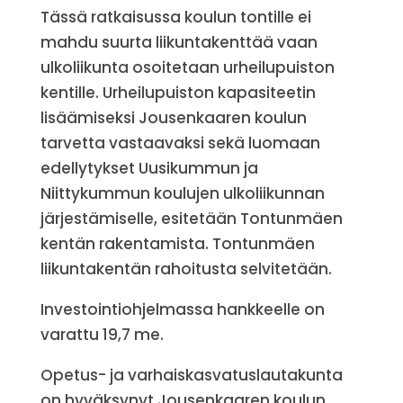
Tässä ratkaisussa koulun tontille ei
mahdu suurta liikuntakenttää vaan
ulkoliikunta osoitetaan urheilupuiston
kentille. Urheilupuiston kapasiteetin
lisäämiseksi Jousenkaaren koulun
tarvetta vastaavaksi sekä luomaan
edellytykset Uusikummun ja
Niittykummun koulujen ulkoliikunnan
järjestämiselle, esitetään Tontunmäen
kentän rakentamista. Tontunmäen
liikuntakentän rahoitusta selvitetään.
Investointiohjelmassa hankkeelle on
varattu 19,7 me.
Opetus- ja varhaiskasvatuslautakunta
on hyväksynyt Jousenkaaren koulun