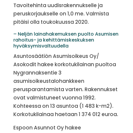
Tavoitehinta uudisrakennukselle ja
peruskorjaukselle on 1,0 me. Valmista
pitäisi olla toukokuussa 2020.
– Neljän lainahakemuksen puolto Asumisen
rahoitus- ja kehittämiskeskuksen
hyväksymisvaltuudella
Asuntosäätiön Asumisoikeus Oy/
Asokodit hakee korkotukilainan puoltoa
Nygrannaksentie 3
asumisoikeustalohankkeen
perusparantamista varten. Rakennukset
ovat valmistuneet vuonna 1992.
Kohteessa on 13 asuntoa (1 483 k-m2).
Korkotukilainaa haetaan 1 374 012 euroa.
Espoon Asunnot Oy hakee