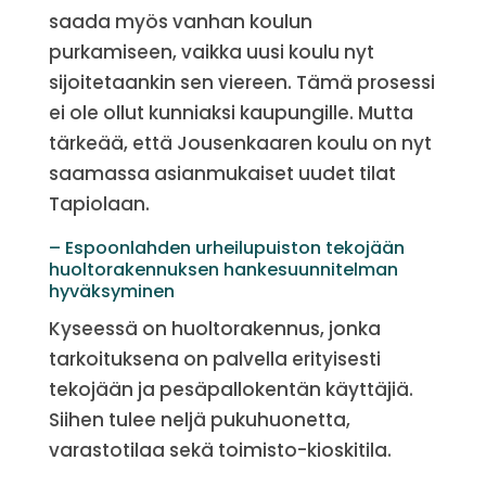
saada myös vanhan koulun
purkamiseen, vaikka uusi koulu nyt
sijoitetaankin sen viereen. Tämä prosessi
ei ole ollut kunniaksi kaupungille. Mutta
tärkeää, että Jousenkaaren koulu on nyt
saamassa asianmukaiset uudet tilat
Tapiolaan.
– Espoonlahden urheilupuiston tekojään
huoltorakennuksen hankesuunnitelman
hyväksyminen
Kyseessä on huoltorakennus, jonka
tarkoituksena on palvella erityisesti
tekojään ja pesäpallokentän käyttäjiä.
Siihen tulee neljä pukuhuonetta,
varastotilaa sekä toimisto-kioskitila.