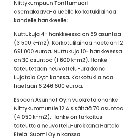
Niittykumpuun Tonttumuori
asemakaava-alueelle korkotukilainaa
kahdelle hankkeelle:
Nuttukuja 4- hankkeessa on 59 asuntoa
(3 500 k-m2). Korkotulilainaa haetaan 12
691 000 euroa. Nuttukuja 10- hankkeessa
on 30 asuntoa (1 600 k-m2). Hanke
toteutetaan neuvottelu-urakkana
Lujatalo Oy:n kanssa. Korkotukilainaa
haetaan 6 246 600 euroa.
Espoon Asunnot Oy:n vuokratalohanke
Niittykummuntie 12 A sisältää 70 asuntoa
(4 050 k-m2). Hanke on tarkoitus
toteuttaa neuvottelu-urakkana Hartela
Etelä-Suomi Oy:n kanssa.