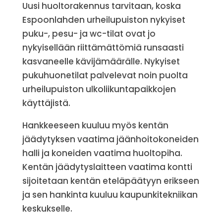
Uusi huoltorakennus tarvitaan, koska
Espoonlahden urheilupuiston nykyiset
puku-, pesu- ja wc-tilat ovat jo
nykyisellään riittämättömiä runsaasti
kasvaneelle kävijämäärälle. Nykyiset
pukuhuonetilat palvelevat noin puolta
urheilupuiston ulkoliikuntapaikkojen
käyttäjistä.
Hankkeeseen kuuluu myös kentän
jäädytyksen vaatima jäänhoitokoneiden
halli ja koneiden vaatima huoltopiha.
Kentän jäädytyslaitteen vaatima kontti
sijoitetaan kentän eteläpäätyyn erikseen
ja sen hankinta kuuluu kaupunkitekniikan
keskukselle.