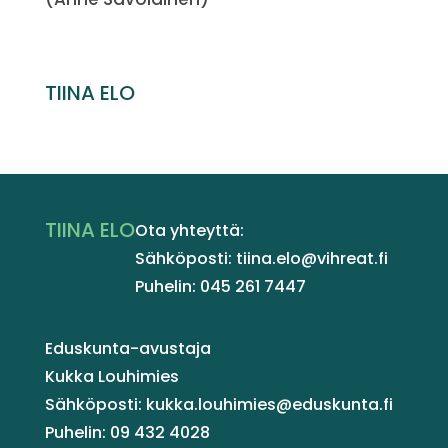
TIINA ELO
TIINA ELO
Ota yhteyttä:
Sähköposti: tiina.elo@vihreat.fi
Puhelin: 045 261 7447
Eduskunta-avustaja
Kukka Louhimies
Sähköposti: kukka.louhimies@eduskunta.fi
Puhelin: 09 432 4028