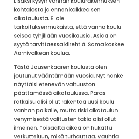
Lisäksi kysyn vanhan koulurakennuksen
kohtalosta ja ennen kaikkea sen
aikataulusta. Ei ole
tarkoituksenmukaista, että vanha koulu
seisoo tyhjillään vuosikausia. Asiaa on
syytä tarvittaessa kiirehtiä. Sama koskee
Aarnivalkean koulua.
Tästä Jousenkaaren koulusta olen
joutunut vääntämään vuosia. Nyt hanke
näyttäisi etenevän valtuuston
päättämässä aikataulussa. Paras
ratkaisu olisi ollut rakentaa uusi koulu
vanhan paikalle, mutta riski aikataulun
venymisestä valitusten takia olisi ollut
ilmeinen. Toisaalta aikaa on hukattu
vetkutteluun, mikä turhauttaa. Vauhtia