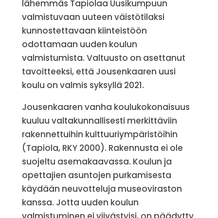
lähemmäs Tapiolaa Uusikumpuun
valmistuvaan uuteen väistötilaksi
kunnostettavaan kiinteistöön
odottamaan uuden koulun
valmistumista. Valtuusto on asettanut
tavoitteeksi, että Jousenkaaren uusi
koulu on valmis syksyllä 2021.
Jousenkaaren vanha koulukokonaisuus
kuuluu valtakunnallisesti merkittäviin
rakennettuihin kulttuuriympäristöihin
(Tapiola, RKY 2000). Rakennusta ei ole
suojeltu asemakaavassa. Koulun ja
opettajien asuntojen purkamisesta
käydään neuvotteluja museoviraston
kanssa. Jotta uuden koulun
valmistuminen ei viivästyisi, on päädytty