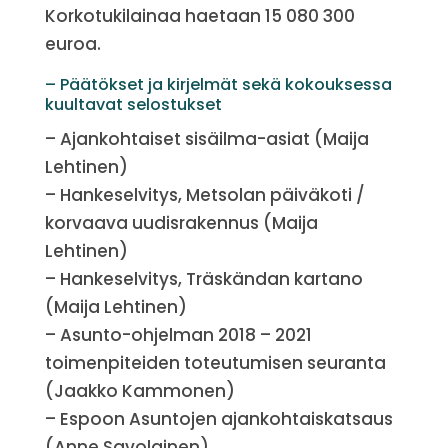
Korkotukilainaa haetaan 15 080 300
euroa.
– Päätökset ja kirjelmät sekä kokouksessa
kuultavat selostukset
– Ajankohtaiset sisäilma-asiat (Maija
Lehtinen)
– Hankeselvitys, Metsolan päiväkoti /
korvaava uudisrakennus (Maija
Lehtinen)
– Hankeselvitys, Träskändan kartano
(Maija Lehtinen)
– Asunto-ohjelman 2018 – 2021
toimenpiteiden toteutumisen seuranta
(Jaakko Kammonen)
– Espoon Asuntojen ajankohtaiskatsaus
(Anne Savolainen)