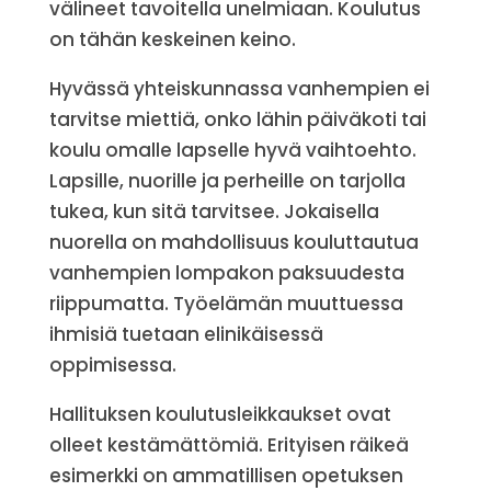
välineet tavoitella unelmiaan. Koulutus
on tähän keskeinen keino.
Hyvässä yhteiskunnassa vanhempien ei
tarvitse miettiä, onko lähin päiväkoti tai
koulu omalle lapselle hyvä vaihtoehto.
Lapsille, nuorille ja perheille on tarjolla
tukea, kun sitä tarvitsee. Jokaisella
nuorella on mahdollisuus kouluttautua
vanhempien lompakon paksuudesta
riippumatta. Työelämän muuttuessa
ihmisiä tuetaan elinikäisessä
oppimisessa.
Hallituksen koulutusleikkaukset ovat
olleet kestämättömiä. Erityisen räikeä
esimerkki on ammatillisen opetuksen