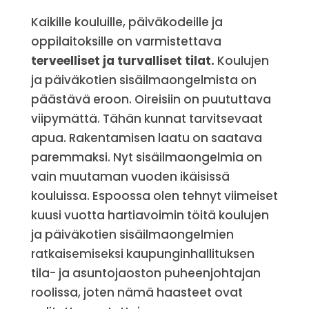
Kaikille kouluille, päiväkodeille ja
oppilaitoksille on varmistettava
terveelliset ja turvalliset tilat.
Koulujen
ja päiväkotien sisäilmaongelmista on
päästävä eroon. Oireisiin on puututtava
viipymättä. Tähän kunnat tarvitsevaat
apua. Rakentamisen laatu on saatava
paremmaksi. Nyt sisäilmaongelmia on
vain muutaman vuoden ikäisissä
kouluissa. Espoossa olen tehnyt viimeiset
kuusi vuotta hartiavoimin töitä koulujen
ja päiväkotien sisäilmaongelmien
ratkaisemiseksi kaupunginhallituksen
tila- ja asuntojaoston puheenjohtajan
roolissa, joten nämä haasteet ovat