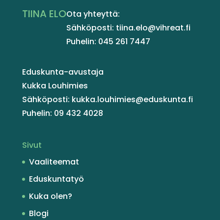
TIINA ELO
Ota yhteyttä:
Sähköposti: tiina.elo@vihreat.fi
Puhelin: 045 261 7447
Eduskunta-avustaja
Kukka Louhimies
Sähköposti: kukka.louhimies@eduskunta.fi
Puhelin: 09 432 4028
Sivut
Vaaliteemat
Eduskuntatyö
Kuka olen?
Blogi