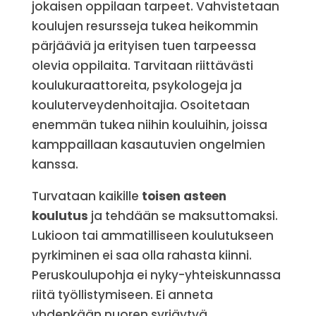
jokaisen oppilaan tarpeet. Vahvistetaan
koulujen resursseja tukea heikommin
pärjääviä ja erityisen tuen tarpeessa
olevia oppilaita. Tarvitaan riittävästi
koulukuraattoreita, psykologeja ja
kouluterveydenhoitajia. Osoitetaan
enemmän tukea niihin kouluihin, joissa
kamppaillaan kasautuvien ongelmien
kanssa.
Turvataan kaikille
toisen asteen
koulutus
ja tehdään se maksuttomaksi.
Lukioon tai ammatilliseen koulutukseen
pyrkiminen ei saa olla rahasta kiinni.
Peruskoulupohja ei nyky-yhteiskunnassa
riitä työllistymiseen. Ei anneta
yhdenkään nuoren syrjäytyä.