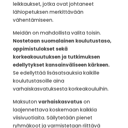
leikkaukset, jotka ovat johtaneet
lähiopetuksen merkittävään
vähentämiseen.
Meidän on mahdollista valita toisin.
Nostetaan suomalainen koulutustaso,
oppimistulokset sekä
korkeakouutuksen ja tutkimuksen
edellytykset kansainväliseen kärkeen.
Se edellyttää lisäsatsauksia kaikille
koulutustasoille aina
varhaiskasvatuksesta korkeakouluihin.
Maksuton
varhaiskasvatus
on
laajennettava koskemaan kaikkia
viisivuotiaita. Säilytetään pienet
ryhmäkoot ja varmistetaan riittävä