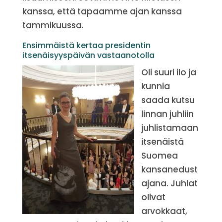
kanssa, että tapaamme ajan kanssa
tammikuussa.
Ensimmäistä kertaa presidentin
itsenäisyyspäivän vastaanotolla
Oli suuri ilo ja
kunnia
saada kutsu
linnan juhliin
juhlistamaan
itsenäistä
Suomea
kansanedust
ajana. Juhlat
olivat
arvokkaat,