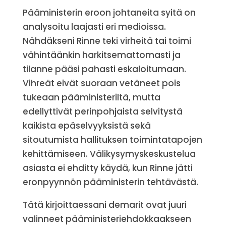
Pääministerin eroon johtaneita syitä on
analysoitu laajasti eri medioissa.
Nähdäkseni Rinne teki virheitä tai toimi
vähintäänkin harkitsemattomasti ja
tilanne pääsi pahasti eskaloitumaan.
Vihreät eivät suoraan vetäneet pois
tukeaan pääministeriltä, mutta
edellyttivät perinpohjaista selvitystä
kaikista epäselvyyksistä sekä
sitoutumista hallituksen toimintatapojen
kehittämiseen. Välikysymyskeskustelua
asiasta ei ehditty käydä, kun Rinne jätti
eronpyynnön pääministerin tehtävästä.
Tätä kirjoittaessani demarit ovat juuri
valinneet pääministeriehdokkaakseen