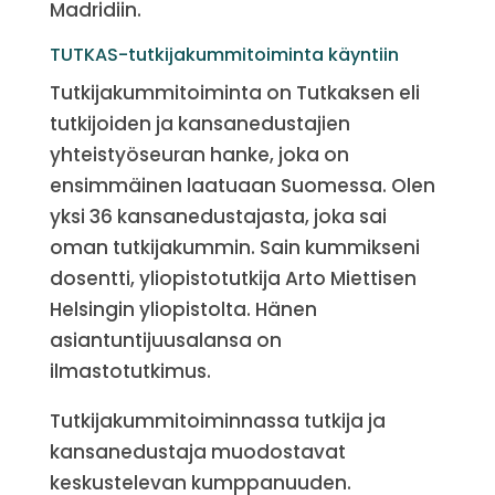
Madridiin.
TUTKAS-tutkijakummitoiminta käyntiin
Tutkijakummitoiminta on Tutkaksen eli
tutkijoiden ja kansanedustajien
yhteistyöseuran hanke, joka on
ensimmäinen laatuaan Suomessa. Olen
yksi 36 kansanedustajasta, joka sai
oman tutkijakummin. Sain kummikseni
dosentti, yliopistotutkija Arto Miettisen
Helsingin yliopistolta. Hänen
asiantuntijuusalansa on
ilmastotutkimus.
Tutkijakummitoiminnassa tutkija ja
kansanedustaja muodostavat
keskustelevan kumppanuuden.