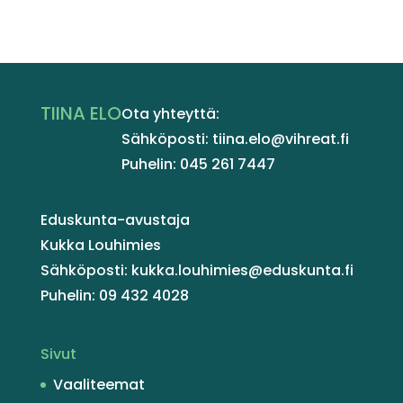
TIINA ELO
Ota yhteyttä:
Sähköposti: tiina.elo@vihreat.fi
Puhelin: 045 261 7447
Eduskunta-avustaja
Kukka Louhimies
Sähköposti: kukka.louhimies@eduskunta.fi
Puhelin: 09 432 4028
Sivut
Vaaliteemat