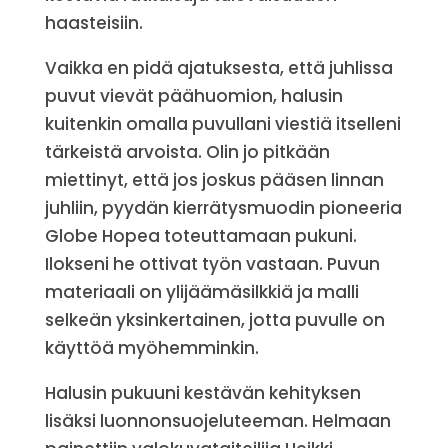
haasteisiin.
Vaikka en pidä ajatuksesta, että juhlissa
puvut vievät päähuomion, halusin
kuitenkin omalla puvullani viestiä itselleni
tärkeistä arvoista. Olin jo pitkään
miettinyt, että jos joskus pääsen linnan
juhliin, pyydän kierrätysmuodin pioneeria
Globe Hopea toteuttamaan pukuni.
Ilokseni he ottivat työn vastaan. Puvun
materiaali on ylijäämäsilkkiä ja malli
selkeän yksinkertainen, jotta puvulle on
käyttöä myöhemminkin.
Halusin pukuuni kestävän kehityksen
lisäksi luonnonsuojeluteeman. Helmaan