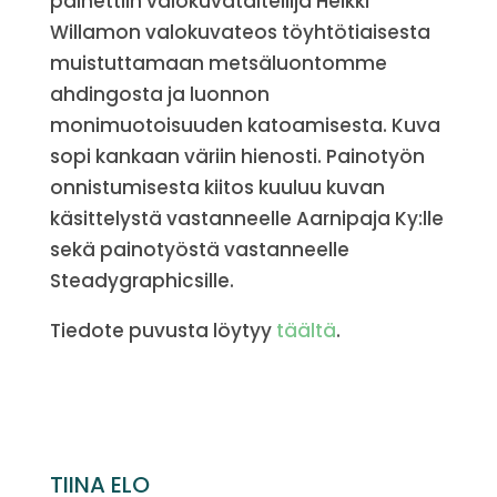
painettiin valokuvataiteilija Heikki
Willamon valokuvateos töyhtötiaisesta
muistuttamaan metsäluontomme
ahdingosta ja luonnon
monimuotoisuuden katoamisesta. Kuva
sopi kankaan väriin hienosti. Painotyön
onnistumisesta kiitos kuuluu kuvan
käsittelystä vastanneelle Aarnipaja Ky:lle
sekä painotyöstä vastanneelle
Steadygraphicsille.
Tiedote puvusta löytyy
täältä
.
TIINA ELO