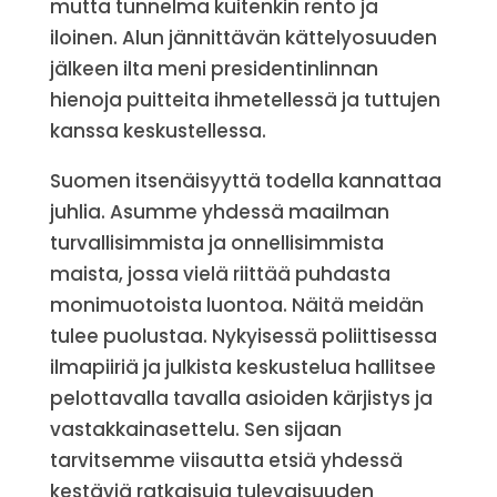
mutta tunnelma kuitenkin rento ja
iloinen. Alun jännittävän kättelyosuuden
jälkeen ilta meni presidentinlinnan
hienoja puitteita ihmetellessä ja tuttujen
kanssa keskustellessa.
Suomen itsenäisyyttä todella kannattaa
juhlia. Asumme yhdessä maailman
turvallisimmista ja onnellisimmista
maista, jossa vielä riittää puhdasta
monimuotoista luontoa. Näitä meidän
tulee puolustaa. Nykyisessä poliittisessa
ilmapiiriä ja julkista keskustelua hallitsee
pelottavalla tavalla asioiden kärjistys ja
vastakkainasettelu. Sen sijaan
tarvitsemme viisautta etsiä yhdessä
kestäviä ratkaisuja tulevaisuuden