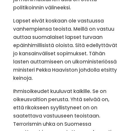
politikoinnin välineeksi.
Lapset eivät koskaan ole vastuussa
vanhempiensa teoista. Meillä on vastuu
auttaa suomalaiset lapset turvaan
epäinhimillisistä oloista. Sitä edellyttävät
jo kansainväliset sopimukset. Tähän
lasten auttamiseen on ulkoministeriössä
ministeri Pekka Haaviston johdolla etsitty
keinoja.
Ihmisoikeudet kuuluvat kaikille. Se on
oikeusvaltion perusta. Yhtä selvää on,
että rikokseen syyllistyneet on on
saatettava vastuuseen teoistaan.
Terrorismin uhka on Suomessa