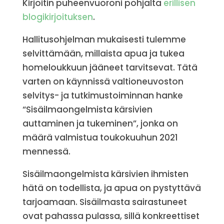
Kirjoitin puheenvuoroni pohjalta
erillisen
blogikirjoituksen
.
Hallitusohjelman mukaisesti tulemme
selvittämään, millaista apua ja tukea
homeloukkuun jääneet tarvitsevat. Tätä
varten on käynnissä valtioneuvoston
selvitys- ja tutkimustoiminnan hanke
“Sisäilmaongelmista kärsivien
auttaminen ja tukeminen”, jonka on
määrä valmistua toukokuuhun 2021
mennessä.
Sisäilmaongelmista kärsivien ihmisten
hätä on todellista, ja apua on pystyttävä
tarjoamaan. Sisäilmasta sairastuneet
ovat pahassa pulassa, sillä konkreettiset