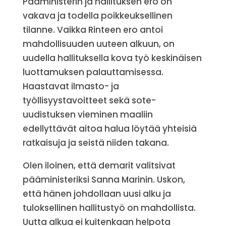
Pääministerin ja hallituksen ero on
vakava ja todella poikkeuksellinen
tilanne. Vaikka Rinteen ero antoi
mahdollisuuden uuteen alkuun, on
uudella hallituksella kova työ keskinäisen
luottamuksen palauttamisessa.
Haastavat ilmasto- ja
työllisyystavoitteet sekä sote-
uudistuksen vieminen maaliin
edellyttävät aitoa halua löytää yhteisiä
ratkaisuja ja seistä niiden takana.
Olen iloinen, että demarit valitsivat
pääministeriksi Sanna Marinin. Uskon,
että hänen johdollaan uusi alku ja
tuloksellinen hallitustyö on mahdollista.
Uutta alkua ei kuitenkaan helpota