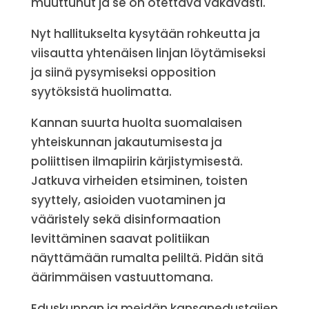
muuttunut ja se on otettava vakavasti.
Nyt hallitukselta kysytään rohkeutta ja
viisautta yhtenäisen linjan löytämiseksi
ja siinä pysymiseksi opposition
syytöksistä huolimatta.
Kannan suurta huolta suomalaisen
yhteiskunnan jakautumisesta ja
poliittisen ilmapiirin kärjistymisestä.
Jatkuva virheiden etsiminen, toisten
syyttely, asioiden vuotaminen ja
vääristely sekä disinformaation
levittäminen saavat politiikan
näyttämään rumalta peliltä. Pidän sitä
äärimmäisen vastuuttomana.
Eduskunnan ja meidän kansanedustajien