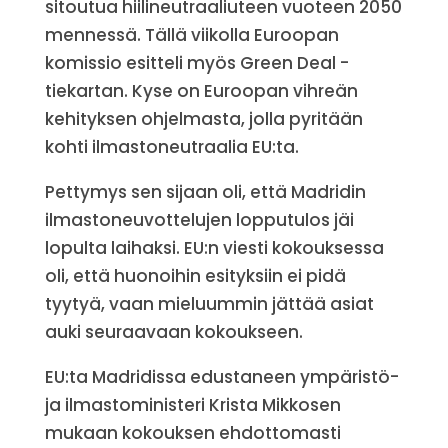
sitoutua hiilineutraaliuteen vuoteen 2050
mennessä. Tällä viikolla Euroopan
komissio esitteli myös Green Deal -
tiekartan. Kyse on Euroopan vihreän
kehityksen ohjelmasta, jolla pyritään
kohti ilmastoneutraalia EU:ta.
Pettymys sen sijaan oli, että Madridin
ilmastoneuvottelujen lopputulos jäi
lopulta laihaksi. EU:n viesti kokouksessa
oli, että huonoihin esityksiin ei pidä
tyytyä, vaan mieluummin jättää asiat
auki seuraavaan kokoukseen.
EU:ta Madridissa edustaneen ympäristö-
ja ilmastoministeri Krista Mikkosen
mukaan kokouksen ehdottomasti