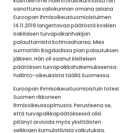
käsittelimme hallintovaliokunnassa niin
sanottuna valiokunnan omana asiana
Euroopan ihmisoikeustuomioistuimen
14.11.2019 langettavaa päätöstä koskien
irakilaisen turvapaikanhakijan
palauttamista kotimaahansa. Mies
surmattiin Bagdadissa pian palautuksen
jälkeen. Hän oli saanut kielteisen
päätöksen turvapaikkahakemukseensa
hallinto-oikeuksista täällä Suomessa.
Euroopan ihmisoikeustuomioistuin totesi
Suomen rikkoneen
ihmisoikeussopimusta. Perusteena se,
että turvapaikkapäätöksessä olisi
pitänyt arvioida myös yksittäisten
seikkojen kumulatiivisia vaikutuksia.