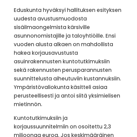
Eduskunta hyväksyi hallituksen esityksen
uudesta avustusmuodosta
sisäilmaongelmista kärsiville
asunnonomistajille ja taloyhtiöille. Ensi
vuoden alusta alkaen on mahdollista
hakea korjausavustusta
asuinrakennusten kuntotutkimuksiin
sekä rakennusten perusparannusten
suunnittelusta aiheutuviin kustannuksiin.
Ympäristövaliokunta käsitteli asiaa
perusteellisesti ja antoi siitä yksimielisen
mietinnön.
Kuntotutkimuksiin ja
korjaussuunnitelmiin on osoitettu 2,3
miljoonaa euroa. Jos keskimääräinen