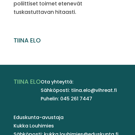
poliittiset toimet etenevät
tuskastuttavan hitaasti.
TIINA ELO
TIINA ELO
Ota yhteyttä:
Sähköposti: tiina.elo@vihreat.fi
Puhelin: 045 261 7447
Eduskunta-avustaja
Kukka Louhimies
Sähköposti: kukka.louhimies@eduskunta.fi