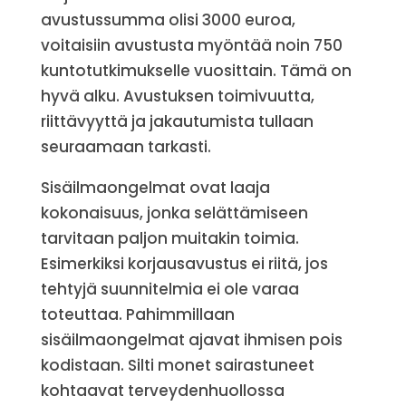
avustussumma olisi 3000 euroa,
voitaisiin avustusta myöntää noin 750
kuntotutkimukselle vuosittain. Tämä on
hyvä alku. Avustuksen toimivuutta,
riittävyyttä ja jakautumista tullaan
seuraamaan tarkasti.
Sisäilmaongelmat ovat laaja
kokonaisuus, jonka selättämiseen
tarvitaan paljon muitakin toimia.
Esimerkiksi korjausavustus ei riitä, jos
tehtyjä suunnitelmia ei ole varaa
toteuttaa. Pahimmillaan
sisäilmaongelmat ajavat ihmisen pois
kodistaan. Silti monet sairastuneet
kohtaavat terveydenhuollossa