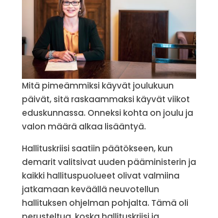
Mitä pimeämmiksi käyvät joulukuun
päivät, sitä raskaammaksi käyvät viikot
eduskunnassa. Onneksi kohta on joulu ja
valon määrä alkaa lisääntyä.
Hallituskriisi saatiin päätökseen, kun
demarit valitsivat uuden pääministerin ja
kaikki hallituspuolueet olivat valmiina
jatkamaan keväällä neuvotellun
hallituksen ohjelman pohjalta. Tämä oli
perusteltua, koska hallituskriisi ja