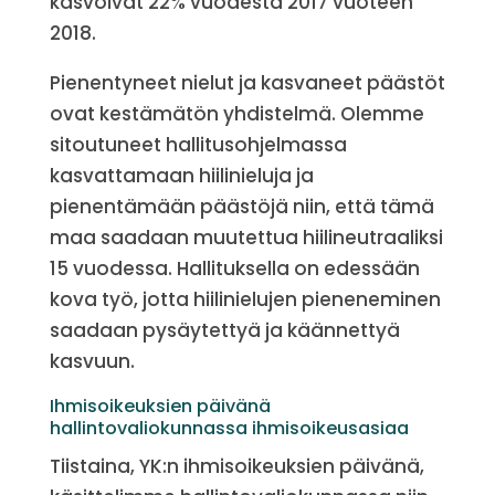
kasvoivat 22% vuodesta 2017 vuoteen
2018.
Pienentyneet nielut ja kasvaneet päästöt
ovat kestämätön yhdistelmä. Olemme
sitoutuneet hallitusohjelmassa
kasvattamaan hiilinieluja ja
pienentämään päästöjä niin, että tämä
maa saadaan muutettua hiilineutraaliksi
15 vuodessa. Hallituksella on edessään
kova työ, jotta hiilinielujen pieneneminen
saadaan pysäytettyä ja käännettyä
kasvuun.
Ihmisoikeuksien päivänä
hallintovaliokunnassa ihmisoikeusasiaa
Tiistaina, YK:n ihmisoikeuksien päivänä,