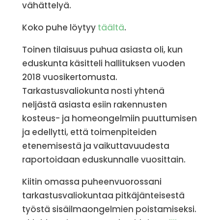
vähättelyä.
Koko puhe löytyy
täältä
.
Toinen tilaisuus puhua asiasta oli, kun
eduskunta käsitteli hallituksen vuoden
2018 vuosikertomusta.
Tarkastusvaliokunta nosti yhtenä
neljästä asiasta esiin rakennusten
kosteus- ja homeongelmiin puuttumisen
ja edellytti, että toimenpiteiden
etenemisestä ja vaikuttavuudesta
raportoidaan eduskunnalle vuosittain.
Kiitin omassa puheenvuorossani
tarkastusvaliokuntaa pitkäjänteisestä
työstä sisäilmaongelmien poistamiseksi.