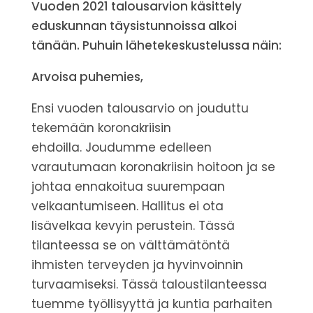
Vuoden 2021 talousarvion käsittely
eduskunnan täysistunnoissa alkoi
tänään. Puhuin lähetekeskustelussa näin:
Arvoisa puhemies,
Ensi vuoden talousarvio on jouduttu
tekemään koronakriisin
ehdoilla.
Joudumme edelleen
varautumaan koronakriisin hoitoon ja se
johtaa ennakoitua suurempaan
velkaantumiseen.
Hallitus ei ota
lisävelkaa kevyin perustein. Tässä
tilanteessa se on välttämätöntä
ihmisten terveyden ja hyvinvoinnin
turvaamiseksi.
Tässä taloustilanteessa
tuemme työllisyyttä ja kuntia parhaiten