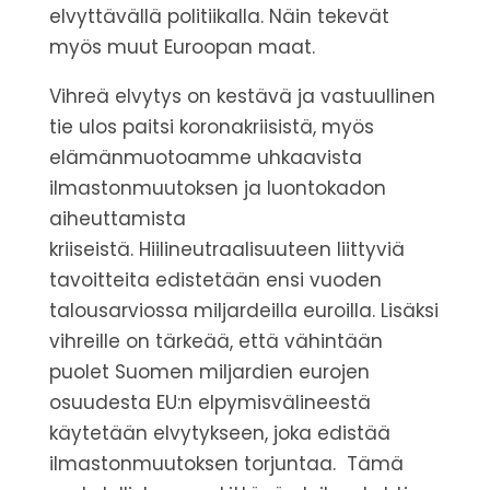
elvyttävällä politiikalla. Näin tekevät
myös muut Euroopan maat.
Vihreä elvytys on kestävä ja vastuullinen
tie ulos paitsi koronakriisistä, myös
elämänmuotoamme uhkaavista
ilmastonmuutoksen ja luontokadon
aiheuttamista
kriiseistä.
Hiilineutraalisuuteen liittyviä
tavoitteita edistetään ensi vuoden
talousarviossa miljardeilla euroilla.
Lisäksi
vihreille on tärkeää, että vähintään
puolet Suomen miljardien eurojen
osuudesta EU:n
elpymisvälineestä
käytetään elvytykseen, joka edistää
ilmastonmuutoksen torjuntaa.
Tämä