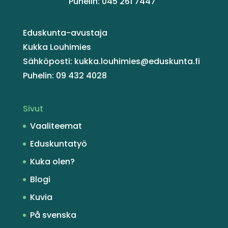
Puhelin: 045 261 7447
Eduskunta-avustaja
Kukka Louhimies
Sähköposti: kukka.louhimies@eduskunta.fi
Puhelin: 09 432 4028
Sivut
Vaaliteemat
Eduskuntatyö
Kuka olen?
Blogi
Kuvia
På svenska