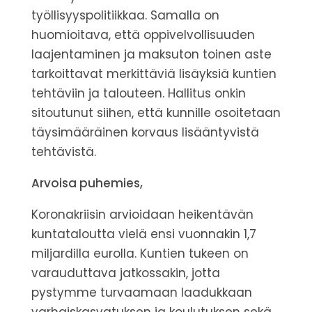
työllisyyspolitiikkaa.
Samalla on
huomioitava, että oppivelvollisuuden
laajentaminen ja maksuton toinen aste
tarkoittavat merkittäviä lisäyksiä kuntien
tehtäviin ja talouteen.
Hallitus onkin
sitoutunut siihen, että kunnille osoitetaan
täysimääräinen korvaus lisääntyvistä
tehtävistä.
Arvoisa puhemies,
Koronakriisin arvioidaan heikentävän
kuntataloutta vielä ensi vuonnakin 1,7
miljardilla eurolla.
Kuntien tukeen on
varauduttava jatkossakin, jotta
pystymme turvaamaan laadukkaan