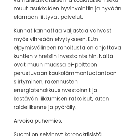
varhaiskasvatuksen ja koulutuksen sekä
muut asukkaiden hyvinvointiin ja hyvään
elämään liittyvät palvelut.
Kunnat kannattaa valjastaa vahvasti
myös vihreään elvytykseen. EU:n
elpymisvälineen rahoitusta on ohjattava
kuntien vihreisiin investointeihin.
Näitä
ovat muun muassa ei-polttoon
perustuvaan kaukolämmöntuotantoon
siirtyminen, rakennusten
energiatehokkuusinvestoinnit ja
kestävän liikkumisen ratkaisut, kuten
raideliikenne ja pyöräily.
Arvoisa puhemies,
Suomi on selvinnyt koronakriisistä