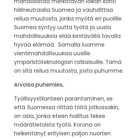
mahdollistaa merkittävän loikan kohti
hiilineutraalia Suomea ja vauhdittaa
reilua muutosta, jonka myötä eri puolille
Suomea syntyy uutta työtä ja uusia
mahdollisuuksia elää kestävällä tavalla
hyvää elämää.
Samalla luomme
vientimahdollisuuksia uusille
ympäristöteknologian ratkaisuille.
Tämä
on sitä reilua muutosta, josta puhumme.
Arvoisa puhemies,
Työllisyystilanteen parantaminen, se
että Suomessa riittää töitä jatkossakin,
on asia, jonka eteen hallitus tekee
määrätietoista työtä.
Korona on
heikentänyt erityisen paljon nuorten