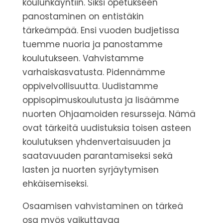
koulunkäyntiin.
Siksi opetukseen
panostaminen on entistäkin
tärkeämpää.
Ensi vuoden budjetissa
tuemme nuoria ja panostamme
koulutukseen. Vahvistamme
varhaiskasvatusta. Pidennämme
oppivelvollisuutta. Uudistamme
oppisopimuskoulutusta ja lisäämme
nuorten Ohjaamoiden resursseja.
Nämä
ovat tärkeitä uudistuksia toisen asteen
koulutuksen yhdenvertaisuuden ja
saatavuuden parantamiseksi sekä
lasten ja nuorten syrjäytymisen
ehkäisemiseksi.
O
saamisen vahvistaminen on tärkeä
osa myös vaikuttavaa