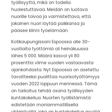
työllisyyttä, mikä on todella
huolestuttavaa. Meidän on luotava
nuorille toivoa ja varmistettava, että
jokainen nuori löytää paikkansa ja
pääsee kiinni työelämään.
Kotikaupungissani Espoossa alle 30-
vuotiaita työttömiä oli heinäkuussa
lähes 5 000. Määrä kasvoi yli 80
prosenttia viime vuoden vastaavasta
ajankohdasta.
Nyt Espoossa on asetettu
tavoitteeksi puolittaa nuorisotyöttömyys
vuoden 2022 loppuun mennessä.
Tämä
on tarkoitus tehdä osana työllisyyden
kuntakokeilua.
Nuorten työllistämistä
edistetään moniammatillisella
yhteistyöllä, joka on kuntakokeilun myötä