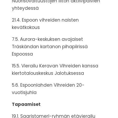
Nuorisovaltuustojen liiton aktiivipäivien
yhteydessä
21.4. Espoon vihreiden naisten
kevätkokous
7.5. Aurora-keskuksen avajaiset
Träskändan kartanon pihapiirissä
Espoossa
15.5. Vierailu Keravan Vihreiden kanssa
kiertotalouskeskus Jalotuksessa
5.6. Espoonlahden Vihreiden 20-
vuotisjuhla
Tapaamiset
19.1. Saaristomeri-ryhmän etävierailu