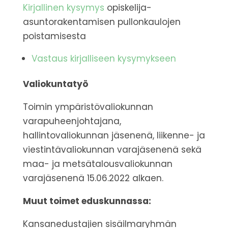
Kirjallinen kysymys
opiskelija-
asuntorakentamisen pullonkaulojen
poistamisesta
Vastaus kirjalliseen kysymykseen
Valiokuntatyö
Toimin ympäristövaliokunnan
varapuheenjohtajana,
hallintovaliokunnan jäsenenä, liikenne- ja
viestintävaliokunnan varajäsenenä sekä
maa- ja metsätalousvaliokunnan
varajäsenenä
15.06.2022 alkaen
.
Muut toimet eduskunnassa:
Kansanedustajien sisäilmaryhmän