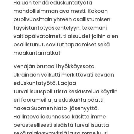
Haluan tehdä eduskuntatyötä
mahdollisimman avoimesti. Kokoan
puolivuosittain yhteen osallistumiseni
täysistuntotyöskentelyyn, tekemäni
valtiopäivätoimet, tilaisuudet joihin olen
osallistunut, sovitut tapaamiset sekä
maakuntamatkat.
Venäjän brutaali hyökkäyssota
Ukrainaan vaikutti merkittäväti kevään
eduskuntatyötä. Laajaa
turvallisuuspoliittista keskustelua käytiin
eri foorumeilla ja eduskunta päätti
hakea Suomen Nato-jäsenyyttä.
Hallintovaliokunnassa käsittelimme
perusteellisesti sisäistä turvallisuutta
sekä rajakysymyksiä ja saimme juuri