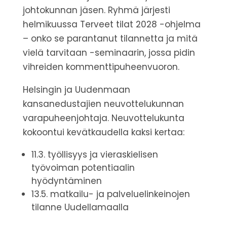
johtokunnan jäsen. Ryhmä järjesti
helmikuussa Terveet tilat 2028 -ohjelma
– onko se parantanut tilannetta ja mitä
vielä tarvitaan -seminaarin, jossa pidin
vihreiden kommenttipuheenvuoron.
Helsingin ja Uudenmaan
kansanedustajien neuvottelukunnan
varapuheenjohtaja.
Neuvottelukunta
kokoontui kevätkaudella kaksi kertaa:
11.3. työllisyys ja vieraskielisen
työvoiman potentiaalin
hyödyntäminen
13.5. matkailu- ja palveluelinkeinojen
tilanne Uudellamaalla