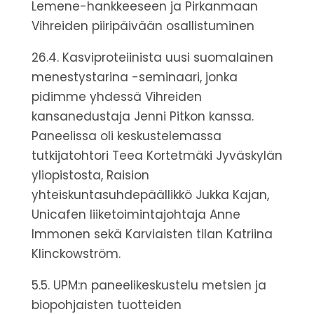
Lemene-hankkeeseen ja Pirkanmaan
Vihreiden piiripäivään osallistuminen
26.4. Kasviproteiinista uusi suomalainen
menestystarina -seminaari, jonka
pidimme yhdessä Vihreiden
kansanedustaja Jenni Pitkon kanssa.
Paneelissa oli keskustelemassa
tutkijatohtori Teea Kortetmäki Jyväskylän
yliopistosta, Raision
yhteiskuntasuhdepäällikkö Jukka Kajan,
Unicafen liiketoimintajohtaja Anne
Immonen sekä Karviaisten tilan Katriina
Klinckowström.
5.5. UPM:n paneelikeskustelu metsien ja
biopohjaisten tuotteiden