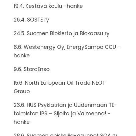
19.4. Kestävä koulu -hanke
26.4. SOSTE ry
24.5. Suomen Biokierto ja Biokaasu ry
8.6. Westenergy Oy, EnergySampo CCU -
hanke
9.6. StoraEnso
15.6. North European Oil Trade NEOT
Group
23.6. HUS Psykiatrian ja Uudenmaan TE-
toimiston IPS – Sijoita ja Valmenna! -
hanke
28.6. Suomen opiskelija-asunnot SOA ry