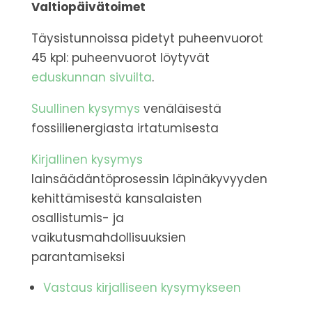
Valtiopäivätoimet
Täysistunnoissa pidetyt puheenvuorot
45 kpl: puheenvuorot löytyvät
eduskunnan sivuilta
.
Suullinen kysymys
venäläisestä
fossiilienergiasta irtatumisesta
Kirjallinen kysymys
lainsäädäntöprosessin läpinäkyvyyden
kehittämisestä kansalaisten
osallistumis- ja
vaikutusmahdollisuuksien
parantamiseksi
Vastaus kirjalliseen kysymykseen