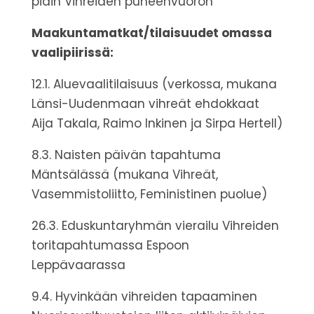
pidin Vihreiden puheenvuoron
Maakuntamatkat/tilaisuudet omassa
vaalipiirissä:
12.1. Aluevaalitilaisuus (verkossa, mukana
Länsi-Uudenmaan vihreät ehdokkaat
Aija Takala, Raimo Inkinen ja Sirpa Hertell)
8.3. Naisten päivän tapahtuma
Mäntsälässä (mukana Vihreät,
Vasemmistoliitto, Feministinen puolue)
26.3. Eduskuntaryhmän vierailu Vihreiden
toritapahtumassa Espoon
Leppävaarassa
9.4. Hyvinkään vihreiden tapaaminen