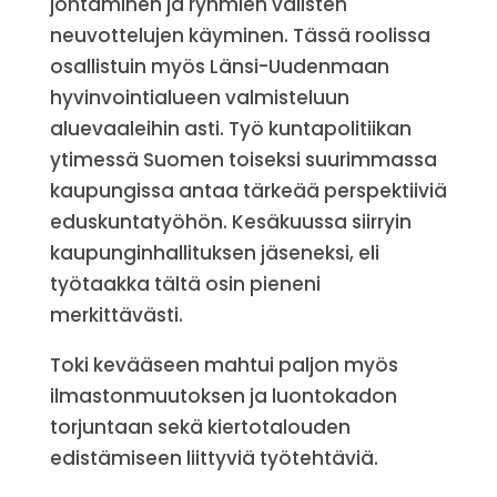
johtaminen ja ryhmien välisten
neuvottelujen käyminen. Tässä roolissa
osallistuin myös Länsi-Uudenmaan
hyvinvointialueen valmisteluun
aluevaaleihin asti. Työ kuntapolitiikan
ytimessä Suomen toiseksi suurimmassa
kaupungissa antaa tärkeää perspektiiviä
eduskuntatyöhön. Kesäkuussa siirryin
kaupunginhallituksen jäseneksi, eli
työtaakka tältä osin pieneni
merkittävästi.
Toki kevääseen mahtui paljon myös
ilmastonmuutoksen ja luontokadon
torjuntaan sekä kiertotalouden
edistämiseen liittyviä työtehtäviä.