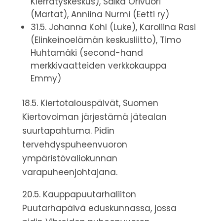
Kierrätyskeskus), Salka Orivuori
(Martat), Anniina Nurmi (Eetti ry)
31.5. Johanna Kohl (Luke), Karoliina Rasi
(Elinkeinoelämän keskusliitto), Timo
Huhtamäki (second-hand
merkkivaatteiden verkkokauppa
Emmy)
18.5. Kiertotalouspäivät, Suomen
Kiertovoiman järjestämä jätealan
suurtapahtuma. Pidin
tervehdyspuheenvuoron
ympäristövaliokunnan
varapuheenjohtajana.
20.5. Kauppapuutarhaliiton
Puutarhapäivä eduskunnassa, jossa