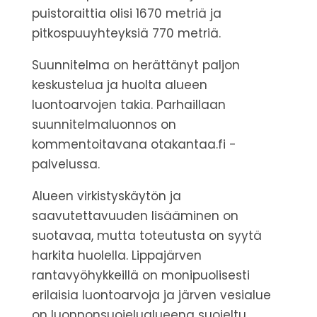
puistoraittia olisi 1670 metriä ja
pitkospuuyhteyksiä 770 metriä.
Suunnitelma on herättänyt paljon
keskustelua ja huolta alueen
luontoarvojen takia. Parhaillaan
suunnitelmaluonnos on
kommentoitavana otakantaa.fi -
palvelussa.
Alueen virkistyskäytön ja
saavutettavuuden lisääminen on
suotavaa, mutta toteutusta on syytä
harkita huolella. Lippajärven
rantavyöhykkeillä on monipuolisesti
erilaisia luontoarvoja ja järven vesialue
on luonnonsuojelualueena suojeltu.