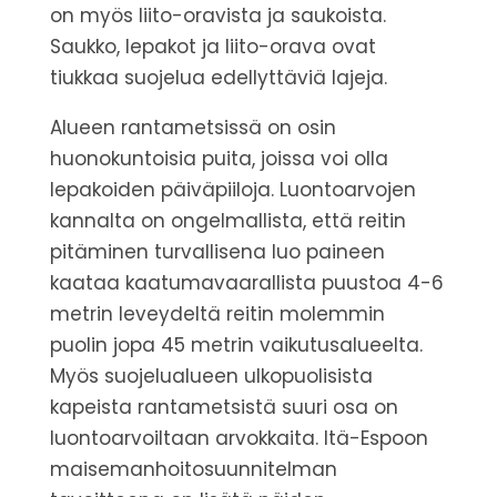
on myös liito-oravista ja saukoista.
Saukko, lepakot ja liito-orava ovat
tiukkaa suojelua edellyttäviä lajeja.
Alueen rantametsissä on osin
huonokuntoisia puita, joissa voi olla
lepakoiden päiväpiiloja. Luontoarvojen
kannalta on ongelmallista, että reitin
pitäminen turvallisena luo paineen
kaataa kaatumavaarallista puustoa 4-6
metrin leveydeltä reitin molemmin
puolin jopa 45 metrin vaikutusalueelta.
Myös suojelualueen ulkopuolisista
kapeista rantametsistä suuri osa on
luontoarvoiltaan arvokkaita. Itä-Espoon
maisemanhoitosuunnitelman