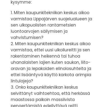
kysymme:
Miten kaupunkitekniikan keskus aikoo
varmistaa Lippajärven suojelualueen ja
sen ulkopuolisten rantametsien
luontoarvojen säilymisen ja
vahvistumisen?
Miten kaupunkitekniikan keskus aikoo
varmistaa, ettei uusi ulkoilureitti ja sen
rakentaminen heikennä tai tuhoa
uhanalaisten lajien kuten saukon, liito-
oravan ja lepakoiden elinolosuhteita ja
ettei lisääntyvä käyttö karkota arimpia
lintulajeja?
Onko kaupunkitekniikan keskus
selvittänyt vaihtoehtoa, että herkässä
maastossa paikoin massiivista
pengertämistä edellyttävä reitti