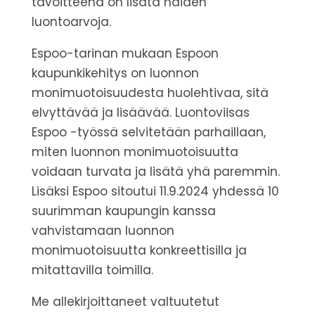
tavoitteena on lisätä näiden
luontoarvoja.
Espoo-tarinan mukaan Espoon
kaupunkikehitys on luonnon
monimuotoisuudesta huolehtivaa, sitä
elvyttävää ja lisäävää.
Luontoviisas
Espoo -työssä selvitetään parhaillaan,
miten luonnon monimuotoisuutta
voidaan turvata ja lisätä yhä paremmin.
Lisäksi Espoo sitoutui 11.9.2024 yhdessä 10
suurimman kaupungin kanssa
vahvistamaan luonnon
monimuotoisuutta konkreettisilla ja
mitattavilla toimilla.
Me allekirjoittaneet valtuutetut