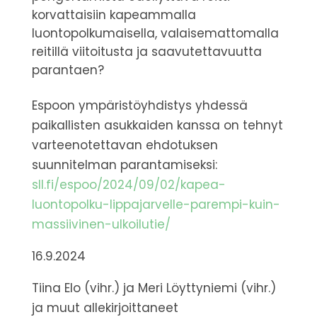
korvattaisiin kapeammalla
luontopolkumaisella, valaisemattomalla
reitillä viitoitusta ja saavutettavuutta
parantaen?
Espoon ympäristöyhdistys yhdessä
paikallisten asukkaiden kanssa on tehnyt
varteenotettavan ehdotuksen
suunnitelman parantamiseksi:
sll.fi/espoo/2024/09/02/kapea-
luontopolku-lippajarvelle-parempi-kuin-
massiivinen-ulkoilutie/
16.9.2024
Tiina Elo (vihr.) ja Meri Löyttyniemi (vihr.)
ja muut allekirjoittaneet