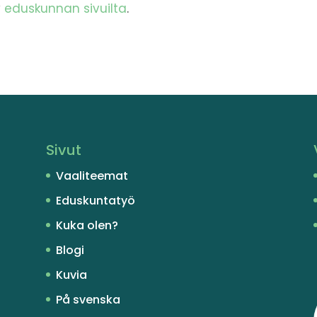
y
eduskunnan sivuilta
.
Sivut
Vaaliteemat
Eduskuntatyö
Kuka olen?
Blogi
Kuvia
På svenska