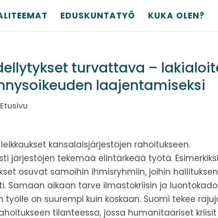
ALITEEMAT
EDUSKUNTATYÖ
KUKA OLEN?
ellytykset turvattava – lakialoit
ennysoikeuden laajentamiseksi
,
Etusivu
 leikkaukset kansalaisjärjestöjen rahoitukseen.
ti järjestöjen tekemää elintärkeää työtä. Esimerkiks
kset osuvat samoihin ihmisryhmiin, joihin hallitukse
sti. Samaan aikaan tarve ilmastokriisin ja luontokad
n työlle on suurempi kuin koskaan. Suomi tekee rajuj
ahoitukseen tilanteessa, jossa humanitaariset kriisit