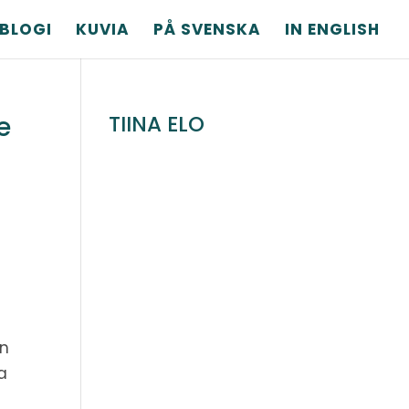
BLOGI
KUVIA
PÅ SVENSKA
IN ENGLISH
e
TIINA ELO
i
n
on
a