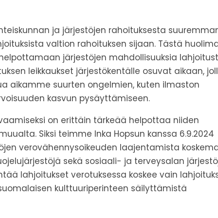
isyhteiskunnan ja järjestöjen rahoituksesta suuremma
oituksista valtion rahoituksen sijaan. Tästä huolim
helpottamaan järjestöjen mahdollisuuksia lahjoitus
ksen leikkaukset järjestökentälle osuvat aikaan, jol
pua aikamme suurten ongelmien, kuten ilmaston
rvoisuuden kasvun pysäyttämiseen.
vaamiseksi on erittäin tärkeää helpottaa niiden
 muualta. Siksi teimme Inka Hopsun kanssa 6.9.2024
eisöjen verovähennysoikeuden laajentamista koskem
lujärjestöjä sekä sosiaali- ja terveysalan järjestö
tää lahjoitukset verotuksessa koskee vain lahjoituks
i suomalaisen kulttuuriperinteen säilyttämistä