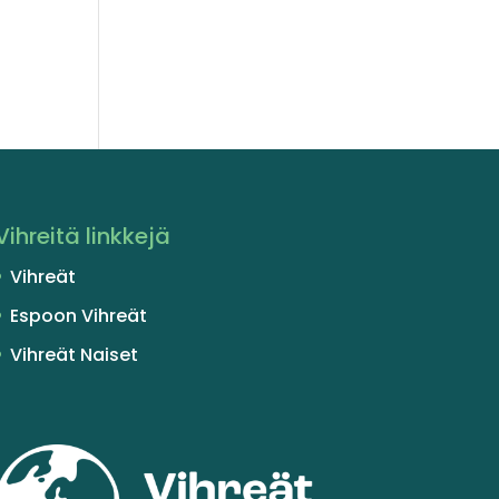
Vihreitä linkkejä
Vihreät
Espoon Vihreät
Vihreät Naiset