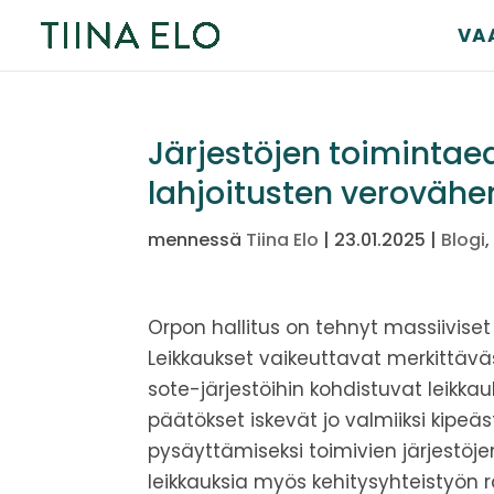
VA
Järjestöjen toimintaed
lahjoitusten veroväh
mennessä
Tiina Elo
|
23.01.2025
|
Blogi
Orpon hallitus on tehnyt massiiviset
Leikkaukset vaikeuttavat merkittäväs
sote-järjestöihin kohdistuvat leikkau
päätökset iskevät jo valmiiksi kipeä
pysäyttämiseksi toimivien järjestöje
leikkauksia myös kehitysyhteistyön r