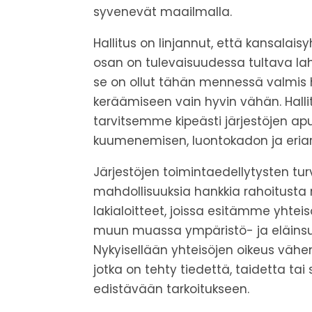
syvenevät maailmalla.
Hallitus on linjannut, että kansala
osan on tulevaisuudessa tultava lahj
se on ollut tähän mennessä valmis 
keräämiseen vain hyvin vähän. Hallitu
tarvitsemme kipeästi järjestöjen a
kuumenemisen, luontokadon ja eria
Järjestöjen toimintaedellytysten tur
mahdollisuuksia hankkia rahoitusta
lakialoitteet, joissa esitämme yht
muun muassa ympäristö- ja eläinsuoje
Nykyisellään yhteisöjen oikeus vähen
jotka on tehty tiedettä, taidetta ta
edistävään tarkoitukseen.