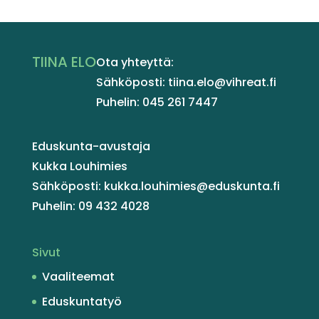
TIINA ELO
Ota yhteyttä:
Sähköposti: tiina.elo@vihreat.fi
Puhelin: 045 261 7447
Eduskunta-avustaja
Kukka Louhimies
Sähköposti: kukka.louhimies@eduskunta.fi
Puhelin: 09 432 4028
Sivut
Vaaliteemat
Eduskuntatyö