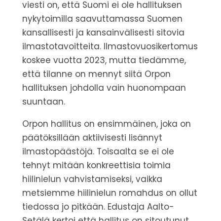
viesti on, että Suomi ei ole hallituksen
nykytoimilla saavuttamassa Suomen
kansallisesti ja kansainvälisesti sitovia
ilmastotavoitteita.
Ilmastovuosikertomus
koskee vuotta 2023, mutta tiedämme,
että tilanne on mennyt siitä Orpon
hallituksen johdolla vain huonompaan
suuntaan.
Orpon hallitus on ensimmäinen, joka on
päätöksillään aktiivisesti lisännyt
ilmastopäästöjä. Toisaalta se ei ole
tehnyt mitään konkreettisia toimia
hiilinielun vahvistamiseksi, vaikka
metsiemme hiilinielun romahdus on ollut
tiedossa jo pitkään.
Edustaja Aalto-
Setälä kertoi että hallitus on sitoutunut