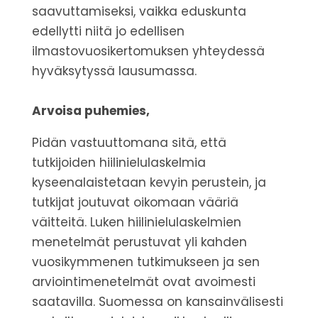
saavuttamiseksi, vaikka eduskunta
edellytti niitä jo edellisen
ilmastovuosikertomuksen yhteydessä
hyväksytyssä lausumassa.
Arvoisa puhemies,
Pidän vastuuttomana sitä, että
tutkijoiden hiilinielulaskelmia
kyseenalaistetaan kevyin perustein, ja
tutkijat joutuvat oikomaan vääriä
väitteitä.
Luken hiilinielulaskelmien
menetelmät perustuvat yli kahden
vuosikymmenen tutkimukseen ja sen
arviointimenetelmät ovat avoimesti
saatavilla.
Suomessa on kansainvälisesti