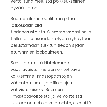
vertailtuna nieluista poikkeuksellisen
hyvää tietoa.
Suomen ilmastopolitiikan pitää
jatkossakin olla
tiedeperustaista.
Olemme vaarallisella
tiellä, jos lainsäädäntötyötä ryhdytään
perustamaan tutkitun tiedon sijaan
eturyhmien lobbaukseen.
Sen sijaan, että kiistelemme
vuosiluvuista, meidän on tehtävä
kaikkemme ilmastopäästöjen
vähentämiseksi ja hiilinielujen
vahvistamiseksi. Suomen
ilmastotavoitteista ja velvoitteista
luistaminen ei ole vaihtoehto, eikä siitä