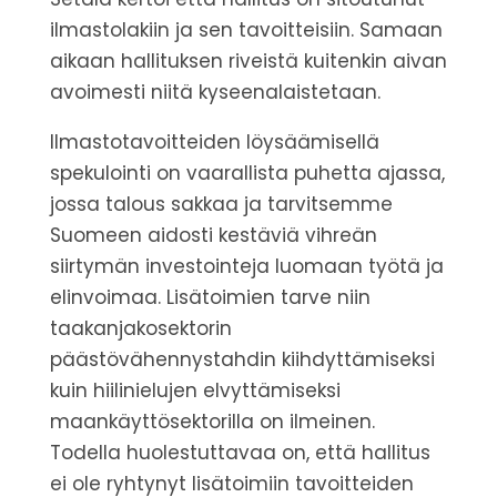
ilmastolakiin ja sen tavoitteisiin. Samaan
aikaan hallituksen riveistä kuitenkin aivan
avoimesti niitä kyseenalaistetaan.
Ilmastotavoitteiden löysäämisellä
spekulointi on vaarallista puhetta ajassa,
jossa talous sakkaa ja tarvitsemme
Suomeen aidosti kestäviä vihreän
siirtymän investointeja luomaan työtä ja
elinvoimaa.
Lisätoimien tarve niin
taakanjakosektorin
päästövähennystahdin kiihdyttämiseksi
kuin hiilinielujen elvyttämiseksi
maankäyttösektorilla on ilmeinen.
Todella huolestuttavaa on, että hallitus
ei ole ryhtynyt lisätoimiin tavoitteiden