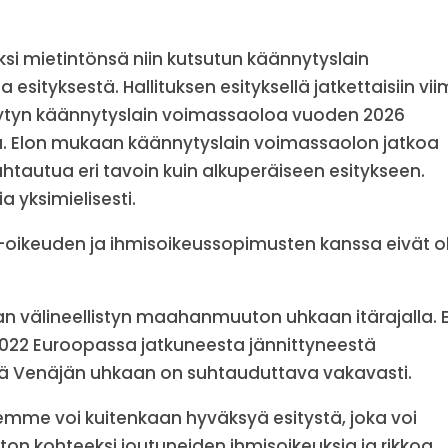
ksi mietintönsä niin kutsutun käännytyslain
sityksestä. Hallituksen esityksellä jatkettaisiin vi
ytyn käännytyslain voimassaoloa vuoden 2026
na. Elon mukaan käännytyslain voimassaolon jatkoa
htautua eri tavoin kuin alkuperäiseen esitykseen.
a yksimielisesti.
EU-oikeuden ja ihmisoikeussopimusten kanssa eivät o
n välineellistyn maahanmuuton uhkaan itärajalla. 
2022 Euroopassa jatkuneesta jännittyneestä
että Venäjän uhkaan on suhtauduttava vakavasti.
 emme voi kuitenkaan hyväksyä esitystä, joka voi
on kohteeksi joutuneiden ihmisoikeuksia ja rikkoa