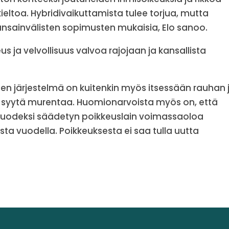
toa. Hybridivaikuttamista tulee torjua, mutta
kansainvälisten sopimusten mukaisia, Elo sanoo.
s ja velvollisuus valvoa rajojaan ja kansallista
en järjestelmä on kuitenkin myös itsessään rauhan 
ole syytä murentaa. Huomionarvoista myös on, että
 vuodeksi säädetyn poikkeuslain voimassaoloa
ista vuodella. Poikkeuksesta ei saa tulla uutta