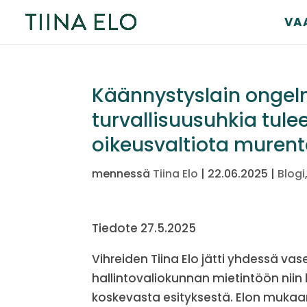
VA
Käännystyslain ongelm
turvallisuusuhkia tulee
oikeusvaltiota muren
mennessä
Tiina Elo
|
22.06.2025
|
Blogi
Tiedote 27.5.2025
Vihreiden Tiina Elo jätti yhdessä v
hallintovaliokunnan mietintöön nii
koskevasta esityksestä. Elon muka