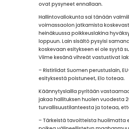
ovat pysyneet ennallaan.
Hallintovaliokunta sai tänään valmii
voimassaolon jatkamista koskevasta e
heinäkuussa poikkeuslakina hyväks
loppuun. Lain sisältö pysyisi sama
koskevaan esitykseen ei ole syytä su
Viime kesänä vihreät vastustivat laki
– Ristiriidat Suomen perustuslain, 
esityksestä poistuneet, Elo toteaa.
Käännytyslailla pyritään vastaamaa
jakaa hallituksen huolen vuodesta 
turvallisuustilanteesta ja toteaa, 
– Tärkeistä tavoitteista huolimatta
polkea välineellistetyn maahanmuut