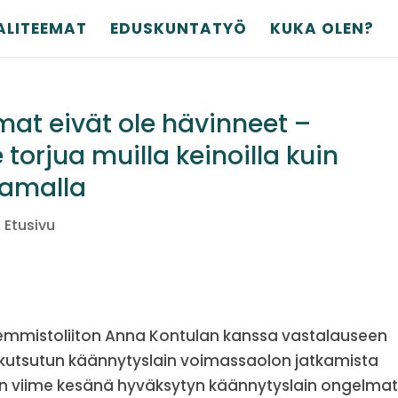
ALITEEMAT
EDUSKUNTATYÖ
KUKA OLEN?
at eivät ole hävinneet –
 torjua muilla keinoilla kuin
tamalla
,
Etusivu
asemmistoliiton Anna Kontulan kanssa vastalauseen
n kutsutun käännytyslain voimassaolon jatkamista
an viime kesänä hyväksytyn käännytyslain ongelma