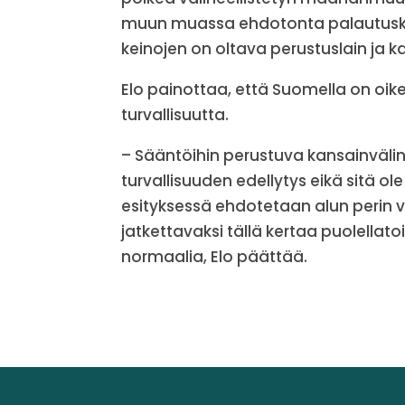
muun muassa ehdotonta palautuskiel
keinojen on oltava perustuslain ja 
Elo painottaa, että Suomella on oikeu
turvallisuutta.
– Sääntöihin perustuva kansainvälin
turvallisuuden edellytys eikä sitä 
esityksessä ehdotetaan alun perin
jatkettavaksi tällä kertaa puolellato
normaalia, Elo päättää.