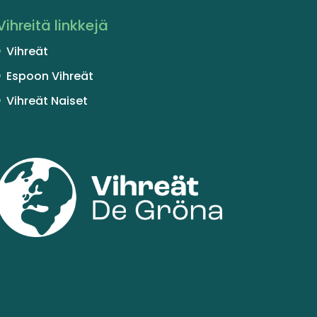
Vihreitä linkkejä
Vihreät
Espoon Vihreät
Vihreät Naiset