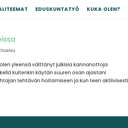
ALITEEMAT
EDUSKUNTATYÖ
KUKA OLEN?
issa
Etusivu
 olen yleensä välttänyt julkisia kannanottoja
kellä kuitenkin käytän suuren osan ajastani
tajan tehtävän hoitamiseen ja kun teen aktiivisest