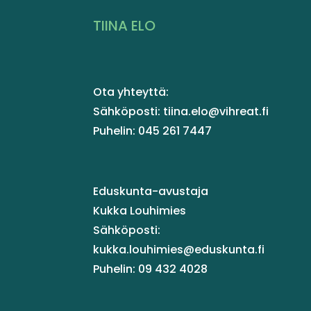
TIINA ELO
Ota yhteyttä:
Sähköposti: tiina.elo@vihreat.fi
Puhelin: 045 261 7447
Eduskunta-avustaja
Kukka Louhimies
Sähköposti:
kukka.louhimies@eduskunta.fi
Puhelin: 09 432 4028