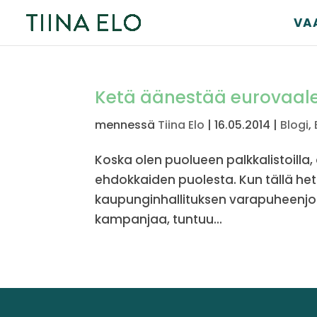
VA
Ketä äänestää eurovaale
mennessä
Tiina Elo
|
16.05.2014
|
Blogi
,
Koska olen puolueen palkkalistoilla,
ehdokkaiden puolesta. Kun tällä het
kaupunginhallituksen varapuheenjoh
kampanjaa, tuntuu...