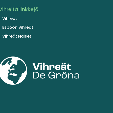
Vihreitä linkkejä
Vihreät
Espoon Vihreät
Vihreät Naiset