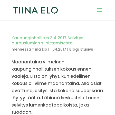
Kaupunginhallitus 3.4.2017 Selvitys
aurauslumien sijoittamisesta
mennessä
Tiina Elo
|
1.04.2017
|
Blogi
,
Etusivu
Maanantaina viimeinen
kaupunginhallituksen kokous ennen
vaaleja. Lista on lyhyt, kun edellinen
kokous oli viime maanantaina. Alla asiat
avattuna, esityslista kokonaisuudessaan
löytyy täältä. Lähinnä keskusteluttanee
selvitys lumenkaatopaikoista, joka
tuodaan...