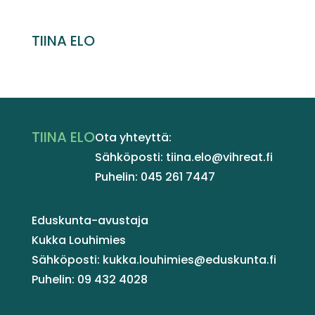
TIINA ELO
TIINA ELO
Ota yhteyttä:
Sähköposti: tiina.elo@vihreat.fi
Puhelin: 045 261 7447
Eduskunta-avustaja
Kukka Louhimies
Sähköposti: kukka.louhimies@eduskunta.fi
Puhelin: 09 432 4028