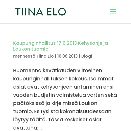
Kaupunginhallitus 17.6.2013 Kehysohje ja
Loukon tuomio
mennessä
Tiina Elo
|
16.06.2013
|
Blogi
Huomenna kevätkauden viimeinen
kaupunginhallituksen kokous. Isoimmat
asiat ovat kehysohjeen antaminen ensi
vuoden budjetin valmistelua varten sekä
päätöksissä ja kirjelmissä Loukon
tuomio. Esityslista kokonaisuudessaan
löytyy täältä. Tässä keskeiset asiat
avattuna:...