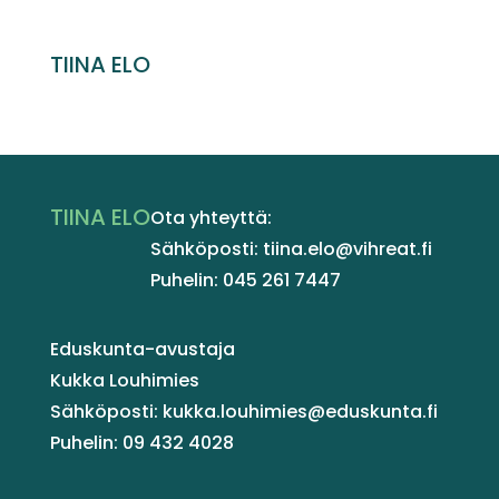
TIINA ELO
TIINA ELO
Ota yhteyttä:
Sähköposti: tiina.elo@vihreat.fi
Puhelin: 045 261 7447
Eduskunta-avustaja
Kukka Louhimies
Sähköposti: kukka.louhimies@eduskunta.fi
Puhelin: 09 432 4028