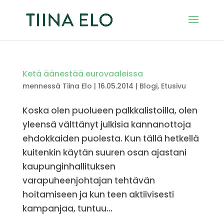
Ketä äänestää eurovaaleissa
mennessä
Tiina Elo
|
16.05.2014
|
Blogi
,
Etusivu
Koska olen puolueen palkkalistoilla, olen
yleensä välttänyt julkisia kannanottoja
ehdokkaiden puolesta. Kun tällä hetkellä
kuitenkin käytän suuren osan ajastani
kaupunginhallituksen
varapuheenjohtajan tehtävän
hoitamiseen ja kun teen aktiivisesti
kampanjaa, tuntuu...