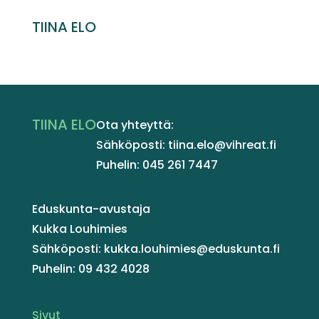
TIINA ELO
TIINA ELO
Ota yhteyttä:
Sähköposti: tiina.elo@vihreat.fi
Puhelin: 045 261 7447
Eduskunta-avustaja
Kukka Louhimies
Sähköposti: kukka.louhimies@eduskunta.fi
Puhelin: 09 432 4028
Sivut