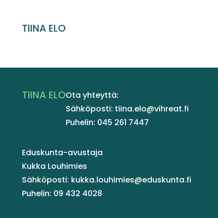
TIINA ELO
TIINA ELO
Ota yhteyttä:
Sähköposti: tiina.elo@vihreat.fi
Puhelin: 045 261 7447
Eduskunta-avustaja
Kukka Louhimies
Sähköposti: kukka.louhimies@eduskunta.fi
Puhelin: 09 432 4028