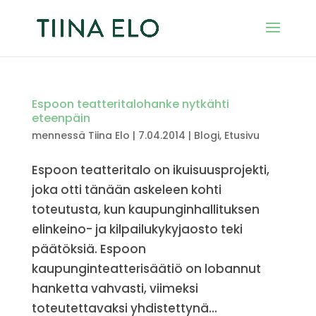
Espoon teatteritalohanke nytkähti
eteenpäin
mennessä
Tiina Elo
|
7.04.2014
|
Blogi
,
Etusivu
Espoon teatteritalo on ikuisuusprojekti,
joka otti tänään askeleen kohti
toteutusta, kun kaupunginhallituksen
elinkeino- ja kilpailukykyjaosto teki
päätöksiä. Espoon
kaupunginteatterisäätiö on lobannut
hanketta vahvasti, viimeksi
toteutettavaksi yhdistettynä...