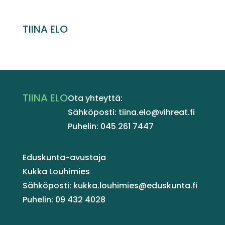
TIINA ELO
TIINA ELO
Ota yhteyttä:
Sähköposti: tiina.elo@vihreat.fi
Puhelin: 045 261 7447
Eduskunta-avustaja
Kukka Louhimies
Sähköposti: kukka.louhimies@eduskunta.fi
Puhelin: 09 432 4028