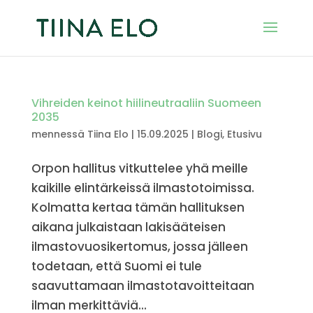
Vihreiden keinot hiilineutraaliin Suomeen
2035
mennessä
Tiina Elo
|
15.09.2025
|
Blogi
,
Etusivu
Orpon hallitus vitkuttelee yhä meille
kaikille elintärkeissä ilmastotoimissa.
Kolmatta kertaa tämän hallituksen
aikana julkaistaan lakisääteisen
ilmastovuosikertomus, jossa jälleen
todetaan, että Suomi ei tule
saavuttamaan ilmastotavoitteitaan
ilman merkittäviä...